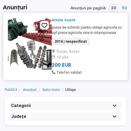
Anunțuri
20
50
Anunțuri pe pagină:
Altele toate
piese de schimb pentru utilaje agricole sc
ayf piese agricole vine in intampinarea
fermierilor mici si mari,cu piese de schimb
2016 | nespecificat
pentru tractoare si combine agricole de
cea mai buna calitate.va stam la dispozitie
Buzau, Buzau
cu orice informatie!, data fabricatiei: 2016
18 iulie
200 EUR
1
Telefon validat
Publi24
Anunțuri
Auto moto
Utilaje
Categorii
Județe