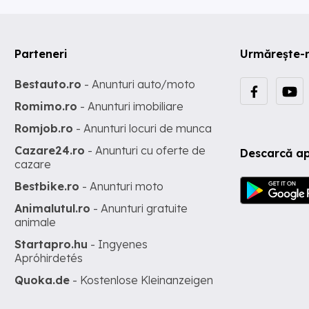
Parteneri
Urmărește-
Bestauto.ro
- Anunturi auto/moto
Romimo.ro
- Anunturi imobiliare
Romjob.ro
- Anunturi locuri de munca
Cazare24.ro
- Anunturi cu oferte de
Descarcă ap
cazare
Bestbike.ro
- Anunturi moto
Animalutul.ro
- Anunturi gratuite
animale
Startapro.hu
- Ingyenes
Apróhirdetés
Quoka.de
- Kostenlose Kleinanzeigen