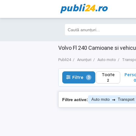
publi
24
.ro
Toate
Perso
Filtre
3
2
0
Volvo Fl 240 Camioane si vehic
Publi24
Anunțuri
Auto moto
Transpo
Toate
Pers
Filtre
3
2
→
Filtre active:
Auto moto
Transport