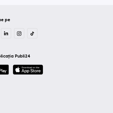
ne pe
licația Publi24