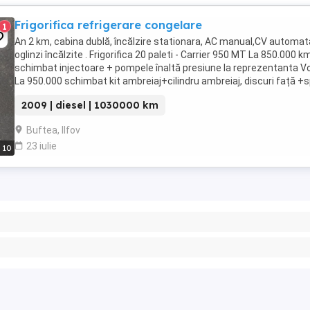
Frigorifica refrigerare congelare
1
An 2 km, cabina dublă, încălzire stationara, AC manual,CV automat
oglinzi încălzite . Frigorifica 20 paleti - Carrier 950 MT La 850.000 k
schimbat injectoare + pompele înaltă presiune la reprezentanta V
La 950.000 schimbat kit ambreiaj+cilindru ambreiaj, discuri față +
ITP,RCA,DSV ,verif ...
2009 | diesel | 1030000 km
Buftea, Ilfov
23 iulie
10