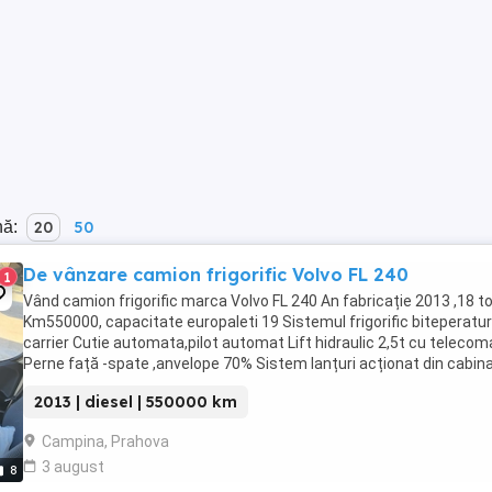
nă:
20
50
De vânzare camion frigorific Volvo FL 240
1
Vând camion frigorific marca Volvo FL 240 An fabricație 2013 ,18 t
Km550000, capacitate europaleti 19 Sistemul frigorific biteperatu
carrier Cutie automata,pilot automat Lift hidraulic 2,5t cu teleco
Perne față -spate ,anvelope 70% Sistem lanțuri acționat din cabin
condiționat Camionul ...
2013 | diesel | 550000 km
Campina, Prahova
3 august
8