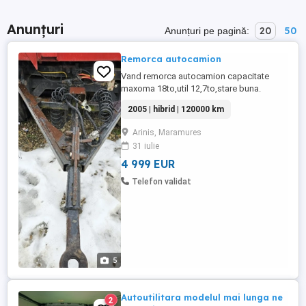
Anunțuri
20
50
Anunțuri pe pagină:
Remorca autocamion
Vand remorca autocamion capacitate
maxoma 18to,util 12,7to,stare buna.
2005 | hibrid | 120000 km
Arinis, Maramures
31 iulie
4 999 EUR
Telefon validat
5
Autoutilitara modelul mai lunga ne
2