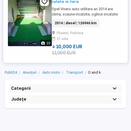
rulata in tara
Opel Vivaro auto utilitara an 2014 are
clima, scaune incalzite, oglinzi incalzite
clima in spate in duba ,sirocou motor de
2014 | diesel | 126946 km
2.0 km.126946 reali este aproape noua
.PROPRIETAR PERSOANA FIZICA.Si bonus
Ploiesti, Prahova
4 cauciucuri cu genti de aluminiu .
31 iulie
10
10,000 EUR
11,000 EUR
Publi24
Anunțuri
Auto moto
Transport
O and k
Categorii
Județe