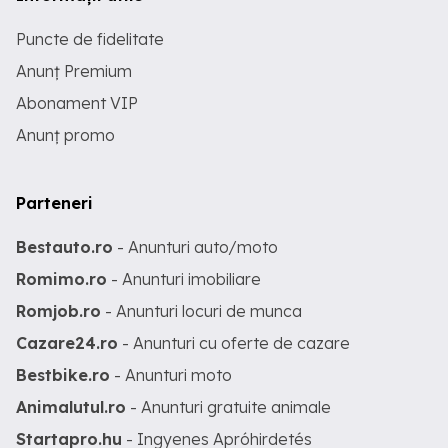
Puncte de fidelitate
Anunț Premium
Abonament VIP
Anunț promo
Parteneri
Bestauto.ro
- Anunturi auto/moto
Romimo.ro
- Anunturi imobiliare
Romjob.ro
- Anunturi locuri de munca
Cazare24.ro
- Anunturi cu oferte de cazare
Bestbike.ro
- Anunturi moto
Animalutul.ro
- Anunturi gratuite animale
Startapro.hu
- Ingyenes Apróhirdetés