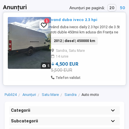
Anunțuri
20
50
Anunțuri pe pagină:
vand duba iveco 2.3 hpi
1
vând duba iveco daily 2.3 hpi 2012 de 3.5t
roti duble 450mii km adusa din Franța ne
rulata in tara 4500 EUR negociabil
2012 | diesel | 450000 km
Sandra, Satu Mare
14 iunie
4,500 EUR
5
5,500 EUR
Telefon validat
Publi24
Anunțuri
Satu Mare
Sandra
Auto moto
Categorii
Subcategorii