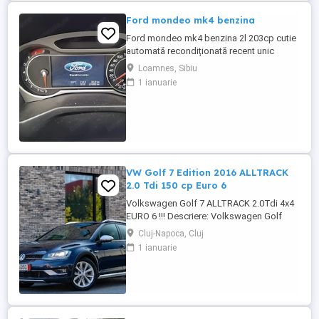
Ford mondeo mk4 benzina
Ford mondeo mk4 benzina 2l 203cp cutie
automată recondiționată recent unic
proprietar estetic 8 10 cu mici defecte
Loamnes, Sibiu
specifice vârstei cutia dotări toate
1 ianuarie
funcționale se oferă fiscal preț negociabil
pentru mai multe detalii la telefon sau
mesaj locația este Marghita județul Bihor
se oferă fiscal s-au ...
VW Golf 7 Edition 2016 ALLTRACK
2.0 Tdi 150 cp Euro 6
Volkswagen Golf 7 ALLTRACK 2.0Tdi 4x4
EURO 6 !!! Descriere: Volkswagen Golf
Alltrack 2016, o mașină care îmbină
Cluj-Napoca, Cluj
perfect performanța unui motor de 2.0 TDI
1 ianuarie
(150CP) cu eficiența și confortul premium.
Mașina se prezintă într-o stare estetică și
tehnică excelentă, beneficiind de o listă
lungă de dotări ...