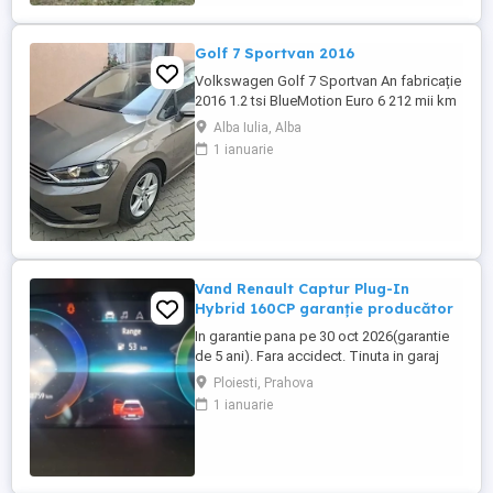
Golf 7 Sportvan 2016
Volkswagen Golf 7 Sportvan An fabricație
2016 1.2 tsi BlueMotion Euro 6 212 mii km
reali, carte service etc. Import Germania
Alba Iulia, Alba
TEL.
1 ianuarie
Vand Renault Captur Plug-In
Hybrid 160CP garanție producător
In garantie pana pe 30 oct 2026(garantie
de 5 ani). Fara accidect. Tinuta in garaj
(arata ca noua, nu are zgarieturi). Folosita
Ploiesti, Prahova
doar la naveta(30km zilnic). Nu are urme
1 ianuarie
de uzura, placutele si discurile nu sunt
deloc uzate datarita sistemului de franare
regenerativa. Masina are foarte multe
dotari suplimentare ...