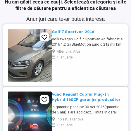
Nu am găsit ceea ce cauți.
Selectează categoria și alte
filtre de căutare pentru a eficientiza căutarea
Anunțuri care te-ar putea interesa
Golf 7 Sportvan 2016
Volkswagen Golf 7 Sportvan An fabricație
2016 1.2 tsi BlueMotion Euro 6 212 mii km
reali, carte service etc. Import Germania
Alba Iulia, Alba
TEL.
1 ianuarie
Vand Renault Captur Plug-In
Hybrid 160CP garanție producător
In garantie pana pe 30 oct 2026(garantie
de 5 ani). Fara accidect. Tinuta in garaj
(arata ca noua, nu are zgarieturi). Folosita
Ploiesti, Prahova
doar la naveta(30km zilnic). Nu are urme
1 ianuarie
de uzura, placutele si discurile nu sunt