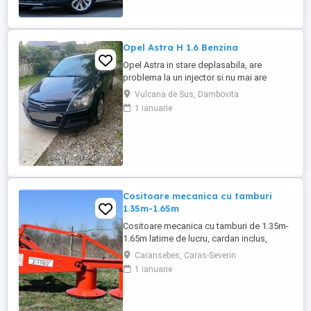
tehnică excelentă, beneficiind de o listă
lungă de dotări ...
Opel Astra H 1.6 Benzina
Opel Astra in stare deplasabila, are
problema la un injector si nu mai are
putere dar se poate deplasa, pretul este
Vulcana de Sus, Dambovita
negociabil la fata locului, masina are si
1 ianuarie
instalație Gpl omologată.
Cositoare mecanica cu tamburi
1.35m-1.65m
Cositoare mecanica cu tamburi de 1.35m-
1.65m latime de lucru, cardan inclus,
prelata, cheie de cutite Transport in toate
Caransebes, Caras-Severin
judetele
1 ianuarie