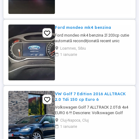
deloc uzate datarita sistemului de franare
regenerativa. Masina are foarte multe
dotari suplimentare ...
Ford mondeo mk4 benzina
Ford mondeo mk4 benzina 2l 203cp cutie
automată recondiționată recent unic
proprietar estetic 8 10 cu mici defecte
Loamnes, Sibiu
specifice vârstei cutia dotări toate
1 ianuarie
funcționale se oferă fiscal preț negociabil
pentru mai multe detalii la telefon sau
mesaj locația este Marghita județul Bihor
se oferă fiscal s-au ...
VW Golf 7 Edition 2016 ALLTRACK
2.0 Tdi 150 cp Euro 6
Volkswagen Golf 7 ALLTRACK 2.0Tdi 4x4
EURO 6 !!! Descriere: Volkswagen Golf
Alltrack 2016, o mașină care îmbină
Cluj-Napoca, Cluj
perfect performanța unui motor de 2.0 TDI
1 ianuarie
(150CP) cu eficiența și confortul premium.
Mașina se prezintă într-o stare estetică și