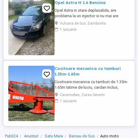
Opel Astra H 1.6 Benzina
Opel Astra in stare deplasabila, are
problema la un injector si nu mai are
putere dar se poate deplasa, pretul este
Vulcana de Sus, Dambovita
negociabil la fata locului, masina are si
1 ianuarie
instalație Gpl omologată.
Cositoare mecanica cu tamburi
1.35m-1.65m
Cositoare mecanica cu tamburi de 1.35m-
1.65m latime de lucru, cardan inclus,
prelata, cheie de cutite Transport in toate
Caransebes, Caras-Severin
judetele
1 ianuarie
Publi24
Anunțuri
Satu Mare
Barsau de Sus
Auto moto