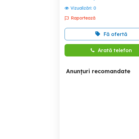
Vizualizări:
0
Raportează
Fă ofertă
Arată telefon
Anunțuri recomandate
Reconditionare volane
Suport cutie automa
auto prin vopsire