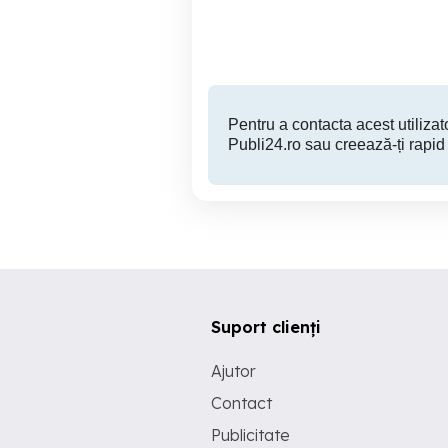
Targu Mures
200 RON
Pentru a contacta acest utilizato
Publi24.ro sau creează-ți rapid
Suport clienți
Ajutor
Contact
Publicitate