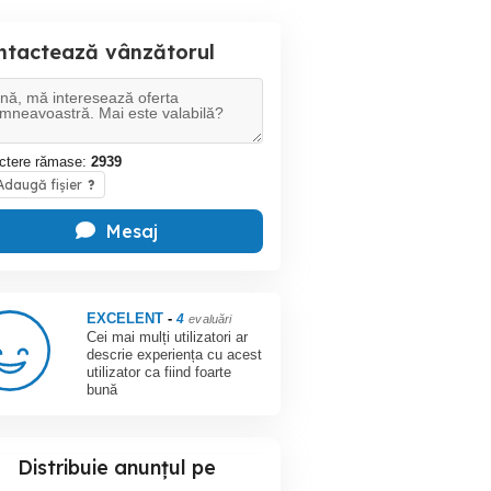
ntactează vânzătorul
ctere rămase:
2939
daugă fișier
?
Mesaj
EXCELENT
-
4
evaluări
Cei mai mulți utilizatori ar
descrie experiența cu acest
utilizator ca fiind foarte
bună
Distribuie anunțul pe