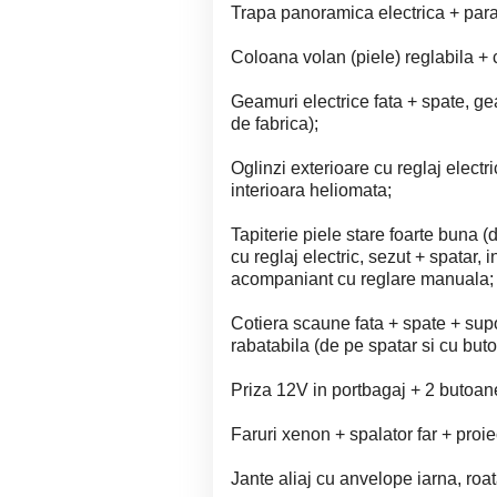
Trapa panoramica electrica + par
Coloana volan (piele) reglabila +
Geamuri electrice fata + spate, ge
de fabrica);
Oglinzi exterioare cu reglaj electr
interioara heliomata;
Tapiterie piele stare foarte buna (
cu reglaj electric, sezut + spatar, 
acompaniant cu reglare manuala;
Cotiera scaune fata + spate + sup
rabatabila (de pe spatar si cu buton
Priza 12V in portbagaj + 2 butoan
Faruri xenon + spalator far + proi
Jante aliaj cu anvelope iarna, ro