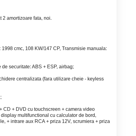
 2 amortizoare fata, noi.
ca: 1998 cmc, 108 KW/147 CP, Transmisie manuala:
 de securitate: ABS + ESP, airbag;
chidere centralizata (fara utilizare cheie - keyless
;
u + CD + DVD cu touchscreen + camera video
 display multifunctional cu calculator de bord,
ple, + intrare aux RCA + priza 12V, scrumiera + priza