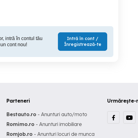
Sighisoara
Targu Mures
150 RON
1,370 RON
2,
r, intră în contul tău
Intră în cont /
Înregistrează-te
 un cont nou!
Parteneri
Urmărește-
Bestauto.ro
- Anunturi auto/moto
Romimo.ro
- Anunturi imobiliare
Romjob.ro
- Anunturi locuri de munca