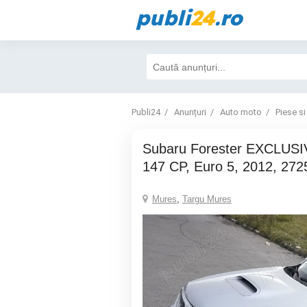
publi
24
.ro
Publi24
Anunțuri
Auto moto
Piese si
Subaru Forester EXCLUSIVE 4x4, 2.0D,
147 CP, Euro 5, 2012, 27
Mures
,
Targu Mures