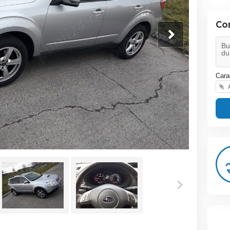
Co
Cara
A