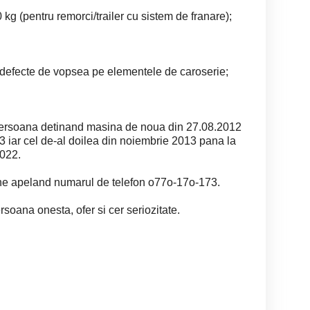
g (pentru remorci/trailer cu sistem de franare);
i defecte de vopsea pe elementele de caroserie;
 persoana detinand masina de noua din 27.08.2012
3 iar cel de-al doilea din noiembrie 2013 pana la
022.
tine apeland numarul de telefon o77o-17o-173.
soana onesta, ofer si cer seriozitate.