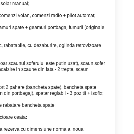
asolar manual;
 comenzi volan, comenzi radio + pilot automat;
amuri spate + geamuri portbagaj fumurii (originale
ic, rabatabile, cu dezaburire, oglinda retrovizoare
doar scaunul soferului este putin uzat), scaun sofer
incalzire in scaune din fata - 2 trepte, scaun
ort 2 pahare (bancheta spate), bancheta spate
 din portbagaj), spatar reglabil - 3 pozitii + isofix;
e rabatare bancheta spate;
ectoare ceata;
ata rezerva cu dimensiune normala, noua;