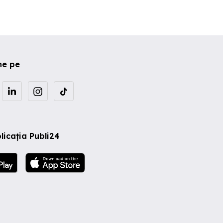
ne pe
licația Publi24