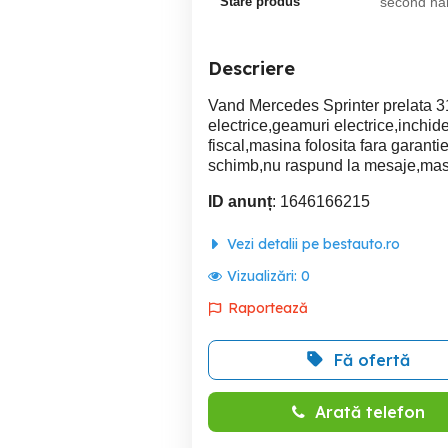
Stare produs
second ha
Descriere
Vand Mercedes Sprinter prelata 31
electrice,geamuri electrice,inchide
fiscal,masina folosita fara garanti
schimb,nu raspund la mesaje,mas
ID anunț
: 1646166215
Vezi detalii pe bestauto.ro
Vizualizări:
0
Raportează
Fă ofertă
Arată telefon