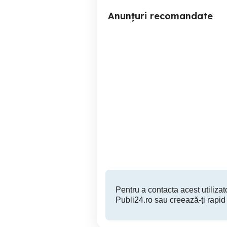
Anunțuri recomandate
Vînd 4 jante cu anvelope
Targu Mures
1,370 RON
Pentru a contacta acest utilizato
Publi24.ro sau creează-ți rapid