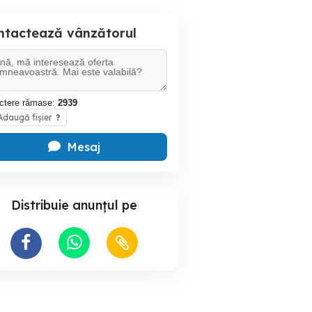
ntactează vânzătorul
ctere rămase:
2939
daugă fișier
?
Mesaj
Distribuie anunțul pe