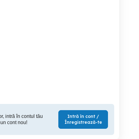
Droser xenon mercedes
De vânzare sau
Vand v
dezmembrare
Sighisoara
Tarnaveni
500 RON
3,000 RON
2,
r, intră în contul tău
Intră în cont /
Înregistrează-te
 un cont nou!