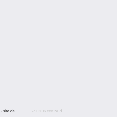
 -
site de
26.08.03.eea190d