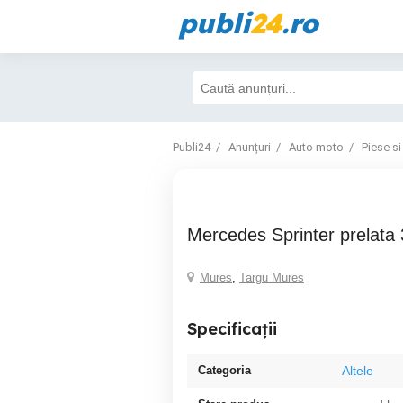
publi
24
.ro
Publi24
Anunțuri
Auto moto
Piese si
Mercedes Sprinter prelata
Mures
,
Targu Mures
Specificații
Categoria
Altele