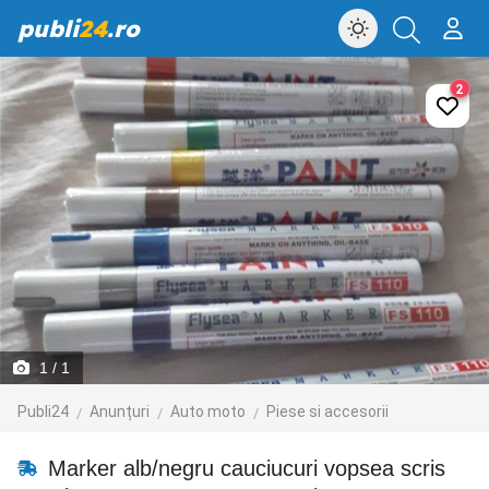
publi
24
.ro
2
1
/ 1
Publi24
Anunțuri
Auto moto
Piese si accesorii
Marker alb/negru cauciucuri vopsea scris