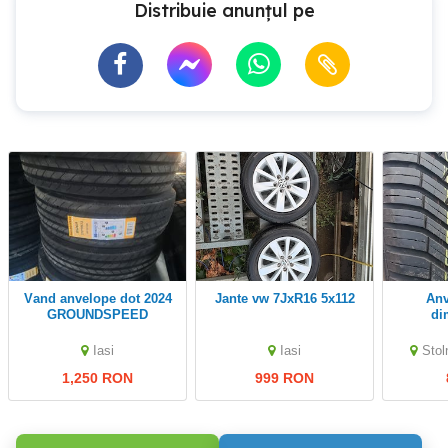
Distribuie anunțul pe
Vand anvelope dot 2024
Jante vw 7JxR16 5x112
anvelope toate
GROUNDSPEED
di
Iasi
Iasi
Stol
1,250 RON
999 RON