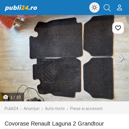
publi
24
.ro
1
/ 10
Publi24
Anunțuri
Auto moto
Piese si accesorii
Covorase Renault Laguna 2 Grandtour