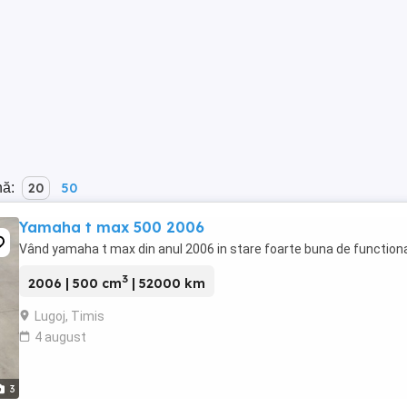
nă:
20
50
Yamaha t max 500 2006
Vând yamaha t max din anul 2006 in stare foarte buna de function
3
2006 | 500 cm
| 52000 km
Lugoj, Timis
4 august
3