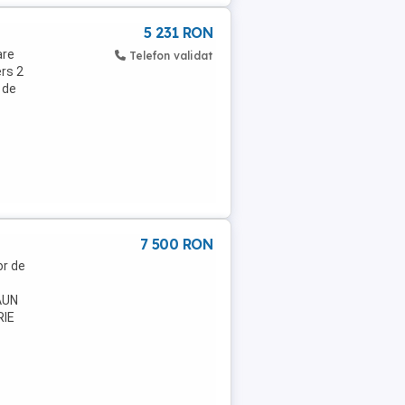
5 231 RON
are
Telefon validat
ers 2
 de
7 500 RON
or de
AUN
RIE