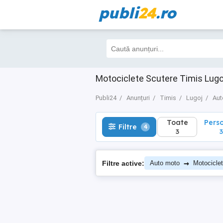
publi
24
.ro
Toate
Perso
Filtre
4
3
3
Motociclete Scutere Timis Lugo
Publi24
Anunțuri
Timis
Lugoj
Aut
Toate
Pers
Filtre
4
3
3
→
Filtre active:
Auto moto
Motocicle