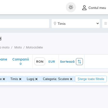
ane
Companii
RON
EUR
Sortează
Contul meu
0
j
o moto
Moto
Motociclete
oane
Companii
RON
EUR
Sortează
0
te
Timis
Lugoj
Categoria: Scutere
Șterge toate filtrele