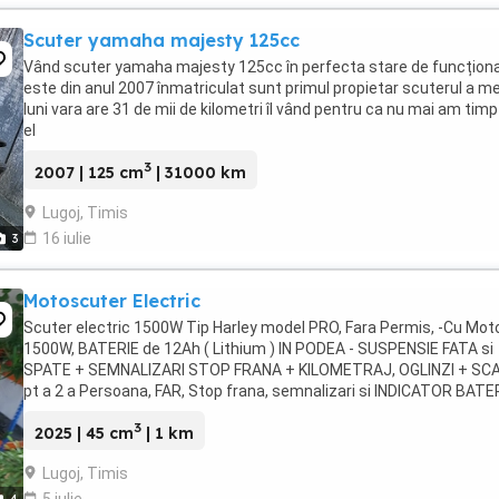
Scuter yamaha majesty 125cc
Vând scuter yamaha majesty 125cc în perfecta stare de funcțion
este din anul 2007 înmatriculat sunt primul propietar scuterul a m
luni vara are 31 de mii de kilometri îl vând pentru ca nu mai am timp
el
3
2007 | 125 cm
| 31000 km
Lugoj, Timis
16 iulie
3
Motoscuter Electric
Scuter electric 1500W Tip Harley model PRO, Fara Permis, -Cu Mot
1500W, BATERIE de 12Ah ( Lithium ) IN PODEA - SUSPENSIE FATA si
SPATE + SEMNALIZARI STOP FRANA + KILOMETRAJ, OGLINZI + SC
pt a 2 a Persoana, FAR, Stop frana, semnalizari si INDICATOR BATE
3
2025 | 45 cm
| 1 km
Lugoj, Timis
5 iulie