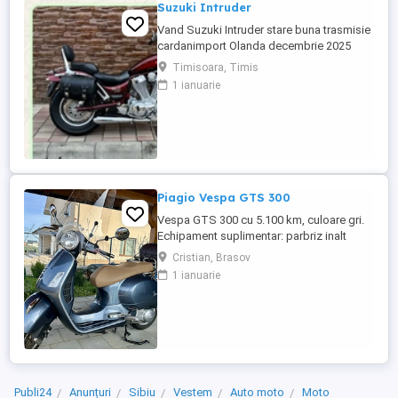
Suzuki Intruder
Vand Suzuki Intruder stare buna trasmisie
cardanimport Olanda decembrie 2025
inmatriculat RO IN FEBRUARIE Nu raspund
Timisoara, Timis
la mesaje.Schimb cu ATV plus sau minus
1 ianuarie
diferenta
Piagio Vespa GTS 300
Vespa GTS 300 cu 5.100 km, culoare gri.
Echipament suplimentar: parbriz inalt
Faco (montat 2026), geanta portbagaj
Cristian, Brasov
Classic; prelungitor scarite pasager;
1 ianuarie
suspensie fata Bitubo si frane fata spate
Frando; incarcare USB. Baterie an 2026,
ultima revizie - martie 2026. Anvelope
2024. Itp valabil pana in ...
Publi24
Anunțuri
Sibiu
Vestem
Auto moto
Moto