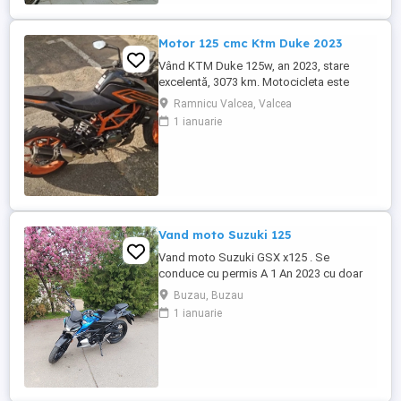
Motor 125 cmc Ktm Duke 2023
Vând KTM Duke 125w, an 2023, stare
excelentă, 3073 km. Motocicleta este
ideală pentru începători sau pentru oraș.
Ramnicu Valcea, Valcea
Fără daune, lovituri!
1 ianuarie
Vand moto Suzuki 125
Vand moto Suzuki GSX x125 . Se
conduce cu permis A 1 An 2023 cu doar
5000km Stare impecabila , fara cazaturi
Buzau, Buzau
ITP valabil pana in noiembrie 2027 Revizii
1 ianuarie
si schimb de ulei in service autorizat