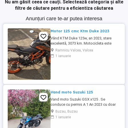
Nu am găsit ceea ce cauți.
Selectează categoria și alte
filtre de căutare pentru a eficientiza căutarea
Anunțuri care te-ar putea interesa
Motor 125 cmc Ktm Duke 2023
Vând KTM Duke 125w, an 2023, stare
excelentă, 3073 km. Motocicleta este
ideală pentru începători sau pentru oraș.
Ramnicu Valcea, Valcea
Fără daune, lovituri!
1 ianuarie
Vand moto Suzuki 125
Vand moto Suzuki GSX x125 . Se
conduce cu permis A 1 An 2023 cu doar
5000km Stare impecabila , fara cazaturi
Buzau, Buzau
ITP valabil pana in noiembrie 2027 Revizii
1 ianuarie
si schimb de ulei in service autorizat