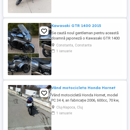
Kawasaki GTR 1400 2015
Se caută noul gentleman pentru această
doamnă japoneză o Kawasaki GTR 1400
care încă întoarce priviri și iubește
Constanta, Constanta
kilometrii. A fost răsfățată, întreținută la
1 ianuarie
timp și tratată cu respect. O dau doar
cuiva care va avea grijă de ea așa cum am
făcut-o și eu. Restul îl va convinge ea la
prima cheie. Vă ...
Vând motocicleta Honda Hornet
Vând motocicletă Honda Hornet, model
PC 34 4, an fabricație 2006, 600cc, 70 kw,
98 cp, inspecție tehnică valabilă până în
Cluj-Napoca, Cluj
august 2027 . Preț 1900 euro
1 ianuarie