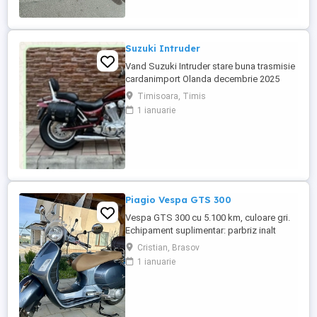
Suzuki Intruder
Vand Suzuki Intruder stare buna trasmisie
cardanimport Olanda decembrie 2025
inmatriculat RO IN FEBRUARIE Nu raspund
Timisoara, Timis
la mesaje.Schimb cu ATV plus sau minus
1 ianuarie
diferenta
Piagio Vespa GTS 300
Vespa GTS 300 cu 5.100 km, culoare gri.
Echipament suplimentar: parbriz inalt
Faco (montat 2026), geanta portbagaj
Cristian, Brasov
Classic; prelungitor scarite pasager;
1 ianuarie
suspensie fata Bitubo si frane fata spate
Frando; incarcare USB. Baterie an 2026,
ultima revizie - martie 2026. Anvelope
2024. Itp valabil pana in ...