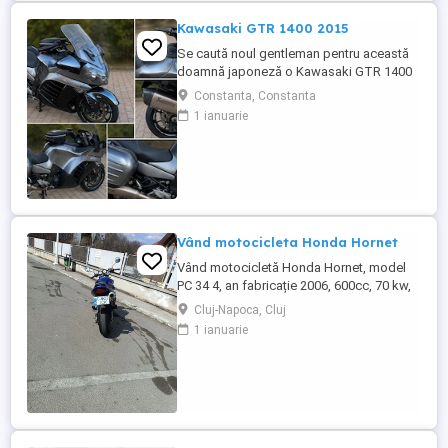
Kawasaki GTR 1400 2015
Se caută noul gentleman pentru această
doamnă japoneză o Kawasaki GTR 1400
care încă întoarce priviri și iubește
Constanta, Constanta
kilometrii. A fost răsfățată, întreținută la
1 ianuarie
timp și tratată cu respect. O dau doar
cuiva care va avea grijă de ea așa cum am
făcut-o și eu. Restul îl va convinge ea la
prima cheie. Vă ...
Vând motocicleta Honda Hornet
Vând motocicletă Honda Hornet, model
PC 34 4, an fabricație 2006, 600cc, 70 kw,
98 cp, inspecție tehnică valabilă până în
Cluj-Napoca, Cluj
august 2027 . Preț 1900 euro
1 ianuarie