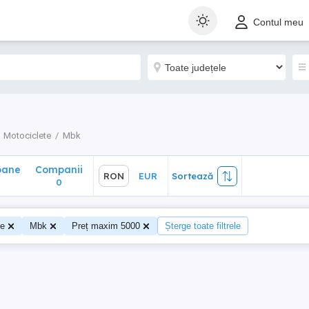
ane
Companii
RON
EUR
Sortează
Contul meu
0
Motociclete
Mbk
oane
Companii
RON
EUR
Sortează
0
te
Mbk
Preț maxim 5000
Șterge toate filtrele