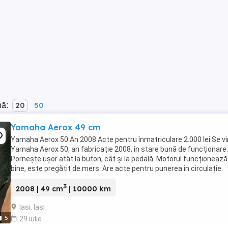
nă:
20
50
Yamaha Aerox 49 cm
Yamaha Aerox 50 An 2008 Acte pentru înmatriculare 2.000 lei Se v
Yamaha Aerox 50, an fabricație 2008, în stare bună de funcționare.
Pornește ușor atât la buton, cât și la pedală. Motorul funcționează
bine, este pregătit de mers. Are acte pentru punerea în circulație.
Aspect estetic ...
3
2008 | 49 cm
| 10000 km
Iasi, Iasi
5
29 iulie