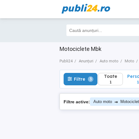
publi
24
.ro
Toate
Perso
Filtre
3
1
1
Motociclete Mbk
Publi24
Anunțuri
Auto moto
Moto
Toate
Pers
Filtre
3
1
1
→
Filtre active:
Auto moto
Motocicle