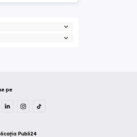
ne pe
licația Publi24