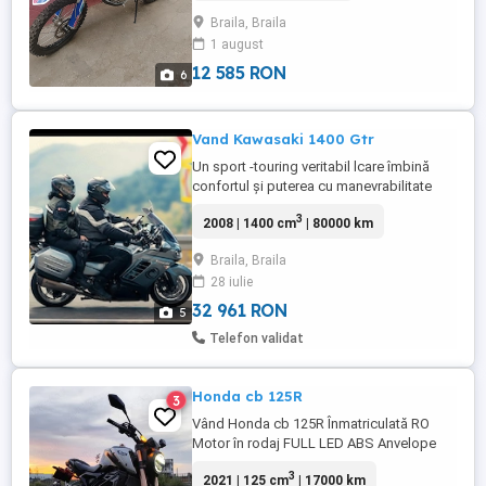
sau schimb cu auto sau atv 4 4 tel
Braila, Braila
1 august
12 585 RON
6
Vand Kawasaki 1400 Gtr
Un sport -touring veritabil lcare îmbină
confortul și puterea cu manevrabilitate
excelenta. Motor 1400 cm, 160 cai,am
3
2008 | 1400 cm
| 80000 km
2007, km 80000, transmisie cardan, 6
trepte , ABS , încălzire manșoane,parbriz
Braila, Braila
electric, top case + side case sau adus
28 iulie
multe îmbunătățiri, revizie efectuată de
curând, fiscal! se ...
32 961 RON
5
Telefon validat
Honda cb 125R
3
Vând Honda cb 125R Înmatriculată RO
Motor în rodaj FULL LED ABS Anvelope
noi Brigestone față și spate dot 2024
3
2021 | 125 cm
| 17000 km
Schimbat uleiul Motul 7100 FULL