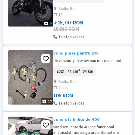
SINTETIC Schimbat filtrul de aer și
Braila, Braila
benzină Kit de lanț nou OEM Honda NU
15 iulie
necesită nici-o investiție IMPECABILĂ Preț
FIX Ofer video în privat
15,737 RON
5
18,360 RON
Telefon validat
vand piese pentru atv
de vanzare piese atv sau moto sunt noi
3
2021 | 41 cm
| 34 km
Braila, Braila
6 iulie
105 RON
10
Telefon validat
vand atv linhai de 400
vand atv linhai de 400 cc functional
imatriculat fara asigurare si itp baterie