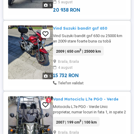
5 august
schimbate recent. Oglinzi și parbriz
5
electric. Cauciucuri marca Michelin ...
20 938 RON
Vind Suzuki bandit gsf 650
Vind Suzuki bandit gsf 650 cu 25000 km
an 2009 stare foarte buna cu tobă
dominator și cu silenter plus cea originala
3
2009 | 650 cm
| 25000 km
nu necesita nici o investiție!
Braila, Braila
4 august
15 732 RON
5
Telefon validat
Vand Motociclu L7e PGO - Verde
3
Motociclu L7e PGO - Verde Unic
proprietar, numar locuri in fata 1, in spate 2
locuri, capacitate cilindrica 199cm / 10kw,
3
2007 | 199 cm
| 100 km
pret 110 milioane.
Braila, Braila