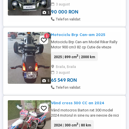
3 august
90 000 RON
1
Telefon validat
Motociclu Brp Can-am 2025
1
Motociclu Brp Can-am Model Riker Rally
Motor 900 cm3 82 cp Cutie de viteze
automată CVT cu marșarier An fabricatie
3
2025 | 899 cm
| 2000 km
02 2025 Can-am ul este in stare noua 2000
km este in garantie pana in anul 2030 Are
Braila, Braila
efectuata revizia de un an in februarie
3 august
2026 Stopuri si Faruri led Lumini de zi led
day light Bord ...
65 549 RON
5
Telefon validat
Vând cross 300 CC an 2024
Vând motocros Barton nxt 300 model
2024 motorul in sine nu are nevoie de nici
o invenție merge trage liniar nu are absolut
3
2024 | 300 cm
| 80 km
nici un fel de problema preț de 2400 euro