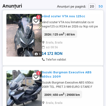
Anunțuri
20
50
Anunțuri pe pagină:
vând scuter VTA nou 125cc
3
vând scuter VTA nou înmatriculat cu nr
negre125 cc RSX4 an 2026 cu 9cp roti pe
130 60 r13. răcire pe AER este pe INJECȚIE
3
2026 | 125 cm
| 60 km
euro 5 viteza este de 100kmh sistem de
frânare discuri si ABS bord DIGITAL
Braila, Braila
suspensie dubla pe spate sistemul de
azi 08:56
luminare LED are garanție 24 de luni cu
carte RAR servisul se ...
14 172 RON
5
Telefon validat
Suzuki Burgman Executive ABS
2
650cc 2009
Suzuki Burgman Executive ABS 650cc
2009 TEL. PRET.3.989 EURO STARE F
BUNA De vânzare maxi scooter marca
3
2009 | 650 cm
| 29000 km
Suzuki Burgman Executive ABS AN650 cc
in stare excelenta, înmatriculat in Romania,
Braila, Braila
accesorizat complet plus consumabile