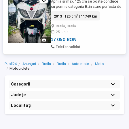
Aprilia sr max. 125 cm se poate conduce
cu permis categoria B..in stare perfecta de
functionare..cu reviizii la fiecare
3
2013 | 125 cm
| 11749 km
sezon.faruri semnalizari stopuri
led,variator ,role,cure,ambreiaj malossi..se
Braila, Braila
ofera si piesele originale.mai multe detalii
25 iunie
la telefon sau whatsapp..poze sau video..
17 050 RON
5
Telefon validat
Publi24
Anunțuri
Braila
Braila
Auto moto
Moto
Motociclete
Categorii
Județe
Localități