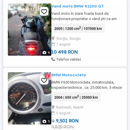
Vand moto BMW K1200 GT
Vand moto în stare foarte bună de
funcționare proprietar o vând ptr ca am
rămas fără permis ptr un an ptr detalii la
3
2005 | 1200 cm
| 107000 km
tel
Giurgiu, Giurgiu
7 august
10 498 RON
4
Telefon validat
BMW Motocicleta
1
BMW F650 Motocicleta, inmatriculata,
inspectie technica , ca. 25.000 km, 5 viteze
trepte, stare perfecta, adusa die Austria.
3
2004 | 650 cm
| 25000 km
casca, geaca, pantaloni, brau, disponibile,
zero, zero, sapte, trei, opt, noua, unu,
Barticesti, Neamt
sapte, cinci, trei.
6 august
9,501 RON
5
9,815 RON