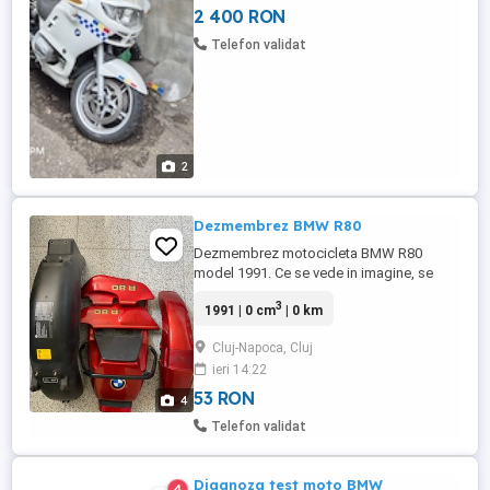
25026374, an fabricație 2002 - preț ...
2 400 RON
Telefon validat
2
Dezmembrez BMW R80
Dezmembrez motocicleta BMW R80
model 1991. Ce se vede in imagine, se
vinde si pe bucati. Pentru detalii legate de
3
1991 | 0 cm
| 0 km
pret, va sunt la dispozitie.
Cluj-Napoca, Cluj
ieri 14:22
53 RON
4
Telefon validat
Diagnoza test moto BMW
4