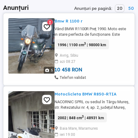
Anunțuri
20
50
Anunțuri pe pagină:
Bmw R 1100 r
2
Vând BMW R1100R Preț 1990. Moto este
in stare perfecta de funcționare. Este
înmatriculată pe numele meu. ITP valabil
3
1996 | 1100 cm
| 98000 km
până în la sfârșitul lui 2027. Se vinde cu tot
cu top-case și cu gentile laterale care sunt
Avrig, Sibiu
originale BMW. Schimburile au fost făcute
azi 08:27
la sfârșitul lui 2025( am mers cu ea cam
200km ...
10 458 RON
5
Telefon validat
Motoclicleta BMW R850-RTIA
NACORNIC SPRL cu sediul în Târgu Mureş,
str. Retezatului nr. 4, ap. 2, județul Mureş,
lichidator judiciar al PRODUCTION SZASZ
3
2002 | 848 cm
| 48931 km
SRL, în faliment, vinde prin LICITAŢIE
PUBLICĂ MOTOCLICLETA BMW R850-RTIA
Baia Mare, Maramures
(nu e înmatriculată), serie sasiu
ieri 19:00
WB10417A82ZE56691, serie motor