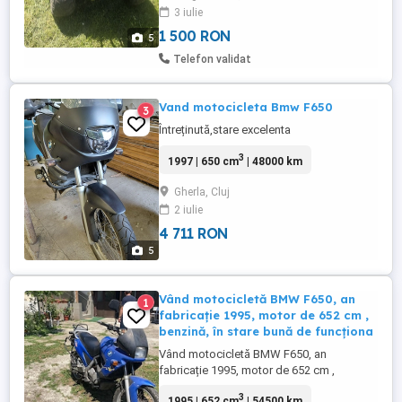
3 iulie
1 500 RON
5
Telefon validat
Vand motocicleta Bmw F650
3
Întreținută,stare excelenta
3
1997 | 650 cm
| 48000 km
Gherla, Cluj
2 iulie
4 711 RON
5
Vând motocicletă BMW F650, an
1
fabricație 1995, motor de 652 cm ,
benzină, în stare bună de funcționa
Vând motocicletă BMW F650, an
fabricație 1995, motor de 652 cm ,
benzină, în stare bună de funcționare.
3
1995 | 652 cm
| 54500 km