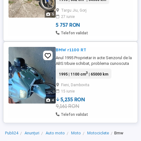
Motocicleta este cunoscută pentru
fiabilitate și consum redus, pentru utilizare
Targu Jiu, Gorj
zilnică sau drumuri mai lungi. Detalii:
5
27 iunie
Motor: 652 cm , monocilindru Putere: 48
CP (35 kW) Pornire ușoară, funcționează ...
5 757 RON
Telefon validat
BMW r1100 RT
Anul 1995 Proprietar in acte Senzorul de la
ABS trbuie schibat, problema cunoscuta
la model RT,frane bune,cutie buna,merge
3
1995 | 1100 cm
| 65000 km
perfect si funcioneaza cum trbuie,fara
accidente,se face cadou roata fata si
Fieni, Dambovita
spate cu discuri de frana extra
15 iunie
5,235 RON
4
9,161 RON
Telefon validat
Publi24
Anunțuri
Auto moto
Moto
Motociclete
Bmw