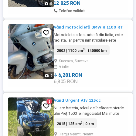
pozitii -cutii ...
12 825 RON
5
Telefon validat
Vând motocicletă BMW R 1100 RT
Motocicleta a fost adusă din Italia, este
radiata, iar pentru inmatriculare este
necesar efectuarea RAR
3
2002 | 1100 cm
| 140000 km
Suceava, Suceava
9 iulie
6,281 RON
9
6,805 RON
Vând Urgent Atv 125cc
1
Nu are bateria, releul de încărcare pierde
ulei Preț 1500 lei negociabil Mai multe
detalii in privat
3
2015 | 125 cm
| 0 km
Targu Neamt, Neamt