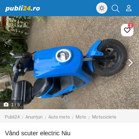
publi
24
.ro
2
1
/ 5
Publi24
Anunțuri
Auto moto
Moto
Motociclete
Vând scuter electric Niu