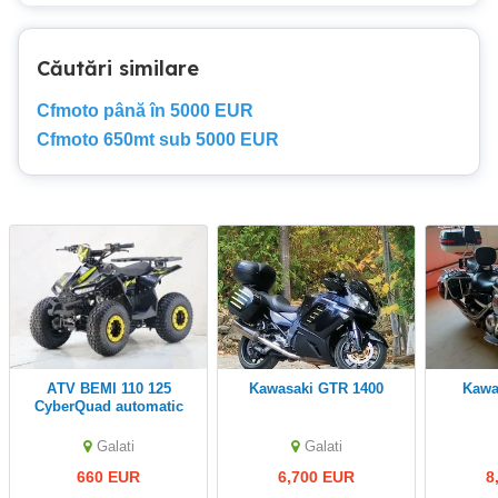
Căutări similare
Cfmoto până în 5000 EUR
Cfmoto 650mt sub 5000 EUR
ATV BEMI 110 125
Kawasaki GTR 1400
Kaw
CyberQuad automatic
DNR 7" LED
Galati
Galati
660 EUR
6,700 EUR
8