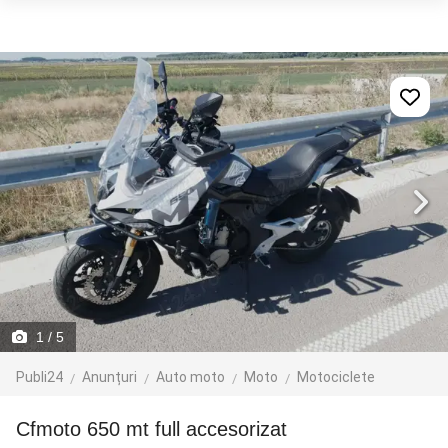
1
/ 5
Publi24
Anunțuri
Auto moto
Moto
Motociclete
cfmoto 650 mt full accesorizat