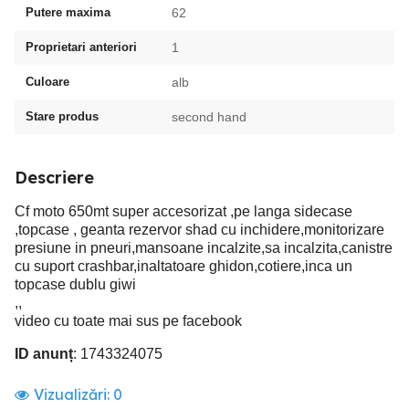
Putere maxima
62
Proprietari anteriori
1
Culoare
alb
Stare produs
second hand
Descriere
Cf moto 650mt super accesorizat ,pe langa sidecase
,topcase , geanta rezervor shad cu inchidere,monitorizare
presiune in pneuri,mansoane incalzite,sa incalzita,canistre
cu suport crashbar,inaltatoare ghidon,cotiere,inca un
topcase dublu giwi
,,
video cu toate mai sus pe facebook
ID anunț
: 1743324075
Vizualizări:
0