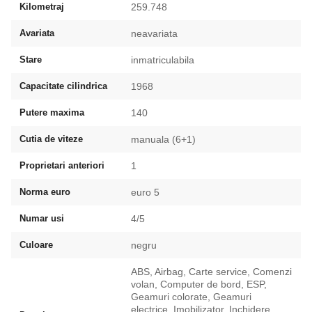
Kilometraj
259.748
Avariata
neavariata
Stare
inmatriculabila
Capacitate cilindrica
1968
Putere maxima
140
Cutia de viteze
manuala (6+1)
Proprietari anteriori
1
Norma euro
euro 5
Numar usi
4/5
Culoare
negru
ABS, Airbag, Carte service, Comenzi
volan, Computer de bord, ESP,
Geamuri colorate, Geamuri
electrice, Imobilizator, Inchidere