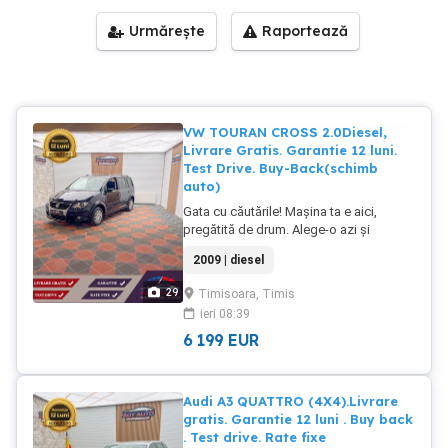
Urmărește
Raportează
VW TOURAN CROSS 2.0Diesel,
Livrare Gratis. Garantie 12 luni.
Test Drive. Buy-Back(schimb
auto)
Gata cu căutările! Mașina ta e aici,
pregătită de drum. Alege-o azi și
bucură-te de experiența la volan! Rate
2009 | diesel
Fixe in Lei LIVRARE GRATUITĂ 100 km
VW TOURAN CROSS , 2,0 TDI . 140 Cp .
29
Timisoara, Timis
Motorizare 1968 cmc ( 2,0 TDI ) Diesel .
ieri 08:39
140 Cp . . Euro 4. An 2009 KM 269950 km
Certificati Garantati . Serie VIN:
6 199
EUR
WVGZZZ1TZ9W030195 TRANSMISIE
MANUALA Ca dotări se evidentiaza prin :
-Dublu climatronic -Incalzire in scaune -
Audi A3 QUATTRO (4X4).Livrare
Oglinzi electrice si incalzite -Geamuri
gratis. Garantie 12 luni . Buy back
electrice -Pilot automat -Inchidere
. Test drive. Rate fixe
centralizata ( 2 chei) -Volan reglabil -