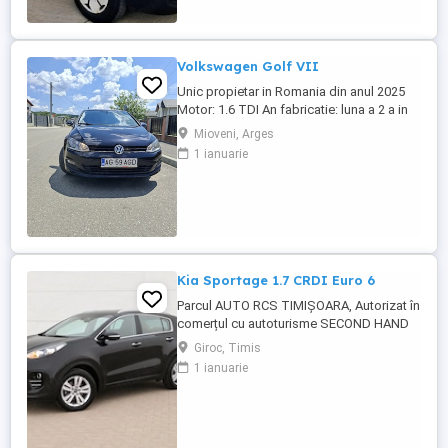
in 4 cilindri Autoturism ...
Volkswagen Golf VII
Unic propietar in Romania din anul 2025
Motor: 1.6 TDI An fabricatie: luna a 2 a in
2017 Km: 176.400 certificati prin carte
Mioveni, Arges
service E6 Dotari: Geamuri electrice fata
1 ianuarie
spate Oglinzi electrice, rabatabile si
incalzite Pilot automat +moduri de condus
Volan reglabil din piele Senzori lumini
senzori ploaie Follow ...
Kia Sportage 1.7 CRDI Euro 6
Parcul AUTO RCS TIMIȘOARA, Autorizat în
comerțul cu autoturisme SECOND HAND
IMPORT, - LIVRARE GRATUITĂ LA
Giroc, Timis
DOMICILIUL CLIENTULUI (200KM) -
1 ianuarie
Factura se va emite în lei la cursul de
vânzare euro al Bancii Transilvania din
ziua plății -FISCAL -GARANȚIE !!! -Toate
actele pentru înmatriculare definitivă în ...