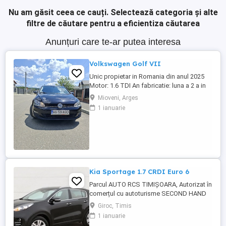
Nu am găsit ceea ce cauți.
Selectează categoria și alte
filtre de căutare pentru a eficientiza căutarea
Anunțuri care te-ar putea interesa
Volkswagen Golf VII
Unic propietar in Romania din anul 2025
Motor: 1.6 TDI An fabricatie: luna a 2 a in
2017 Km: 176.400 certificati prin carte
Mioveni, Arges
service E6 Dotari: Geamuri electrice fata
1 ianuarie
spate Oglinzi electrice, rabatabile si
incalzite Pilot automat +moduri de condus
Volan reglabil din piele Senzori lumini
senzori ploaie Follow ...
Kia Sportage 1.7 CRDI Euro 6
Parcul AUTO RCS TIMIȘOARA, Autorizat în
comerțul cu autoturisme SECOND HAND
IMPORT, - LIVRARE GRATUITĂ LA
Giroc, Timis
DOMICILIUL CLIENTULUI (200KM) -
1 ianuarie
Factura se va emite în lei la cursul de