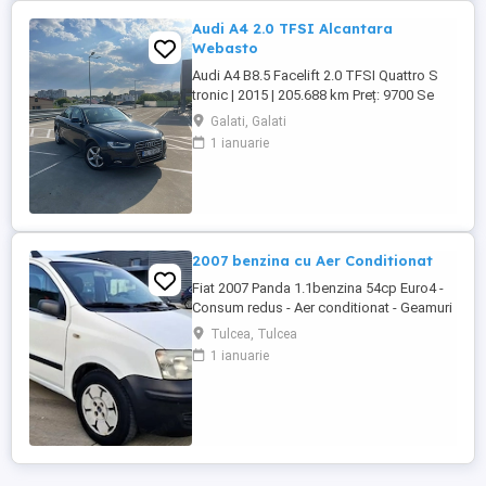
Audi A4 2.0 TFSI Alcantara
Webasto
Audi A4 B8.5 Facelift 2.0 TFSI Quattro S
tronic | 2015 | 205.688 km Preț: 9700 Se
vinde Audi A4 B8.5 Facelift, an fabricație
Galati, Galati
2015, motor 2.0 TFSI benzină, cutie
1 ianuarie
automată S tronic și tracțiune Quattro.
Mașina este într-o stare foarte bună,
întreținută și gata de drum. Date tehnice: *
An fabricație: ...
2007 benzina cu Aer Conditionat
Fiat 2007 Panda 1.1benzina 54cp Euro4 -
Consum redus - Aer conditionat - Geamuri
electrice - Oglinzile reglabile - Sistem
Tulcea, Tulcea
ftanare ABS - Airbaguri frontale - Radio CD
1 ianuarie
cu MP3 - Anvelope de iarna M+S -
Portbagaj foarte incapator - Rulaj
certificabil 181.518 km # Motorizare fiabila
in 4 cilindri Autoturism ...