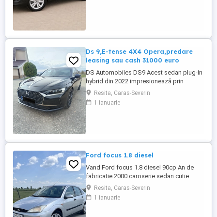
vânzare euro al Bancii Transilvania din
ziua plății -FISCAL -GARANȚIE !!! -Toate
actele pentru înmatriculare definitivă în ...
Ds 9,E-tense 4X4 Opera,predare
leasing sau cash 31000 euro
DS Automobiles DS9 Acest sedan plug-in
hybrid din 2022 impresionează prin
eleganță, tehnologie avansată și confort
Resita, Caras-Severin
de top. Vehiculul se remarcă prin dotări
1 ianuarie
premium și o experiență de condus
rafinată, fiind potrivit pentru cei care
apreciază luxul și siguranța la drum.
Culoare neagră, cu interior ...
Ford focus 1.8 diesel
Vand Ford focus 1.8 diesel 90cp An de
fabricatie 2000 caroserie sedan cutie
manuala in cinci viteze Kilometraj 258.587
Resita, Caras-Severin
km, reali. Se poate trimite in privat raport
1 ianuarie
carvetical. Proprietar din anul 2017. Interior
curat, prezinta urme de uzura specifice