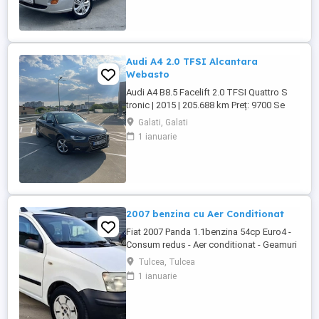
varstei.Clima nu funcționează. -Inchidere
centralizata -Geamuri ...
Audi A4 2.0 TFSI Alcantara
Webasto
Audi A4 B8.5 Facelift 2.0 TFSI Quattro S
tronic | 2015 | 205.688 km Preț: 9700 Se
vinde Audi A4 B8.5 Facelift, an fabricație
Galati, Galati
2015, motor 2.0 TFSI benzină, cutie
1 ianuarie
automată S tronic și tracțiune Quattro.
Mașina este într-o stare foarte bună,
întreținută și gata de drum. Date tehnice: *
An fabricație: ...
2007 benzina cu Aer Conditionat
Fiat 2007 Panda 1.1benzina 54cp Euro4 -
Consum redus - Aer conditionat - Geamuri
electrice - Oglinzile reglabile - Sistem
Tulcea, Tulcea
ftanare ABS - Airbaguri frontale - Radio CD
1 ianuarie
cu MP3 - Anvelope de iarna M+S -
Portbagaj foarte incapator - Rulaj
certificabil 181.518 km # Motorizare fiabila