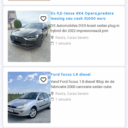
Ds 9,E-tense 4X4 Opera,predare
leasing sau cash 31000 euro
DS Automobiles DS9 Acest sedan plug-in
hybrid din 2022 impresionează prin
eleganță, tehnologie avansată și confort
Resita, Caras-Severin
de top. Vehiculul se remarcă prin dotări
1 ianuarie
premium și o experiență de condus
rafinată, fiind potrivit pentru cei care
apreciază luxul și siguranța la drum.
Culoare neagră, cu interior ...
Ford focus 1.8 diesel
Vand Ford focus 1.8 diesel 90cp An de
fabricatie 2000 caroserie sedan cutie
manuala in cinci viteze Kilometraj 258.587
Resita, Caras-Severin
km, reali. Se poate trimite in privat raport
1 ianuarie
carvetical. Proprietar din anul 2017. Interior
curat, prezinta urme de uzura specifice
varstei.Clima nu funcționează. -Inchidere
centralizata -Geamuri ...