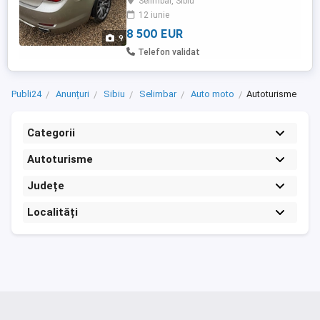
Selimbar, Sibiu
& Keyless go (deschidere,închidere pe
12 iunie
amprentă) -Soft close uși -Soft close
portbagaj și acționat electric ...
8 500 EUR
9
Telefon validat
Publi24
Anunțuri
Sibiu
Selimbar
Auto moto
Autoturisme
Categorii
Autoturisme
Județe
Localități