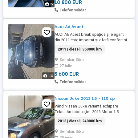
10 800 EUR
5
Telefon validat
Audi A6 Avant
AUDI A6 Acest break spațios și elegant
din 2011 este importat și oferă confort și
siguranță la drum lung. Modelul se
2011 | diesel | 360000 km
remarcă prin dotări multiple și consum
eficient pentru categoria sa. Masina e
Selimbar, Sibiu
importata din anul 2017, unic proprietar in
27 iulie
tara. Masina de familie, intretinuta bine,
revizii facute ...
5 600 EUR
10
Telefon validat
Nissan Juke 2013 1.5 - 110 cp
Vând Nissan Juke variantă echipare
Tekna An fabricație - 2013 Motor 1.5
diesel 110 CP Cutie manuala 6 viteze
2013 | diesel | 240000 km
235000 km în creștere 2 chei Climă
automată Camera spate Pilot automat
Selimbar, Sibiu
Navigație cu Bluetooth originală Geamuri
28 iunie