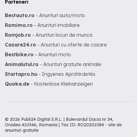
Parteneri
Bestauto.ro
- Anunturi auto/moto
Romimo.ro
- Anunturi imobiliare
Romjob.ro
- Anunturi locuri de munca
Cazare24.ro
- Anunturi cu oferte de cazare
Bestbike.ro
- Anunturi moto
Animalutul.ro
- Anunturi gratuite animale
Startapro.hu
- Ingyenes Apróhirdetés
Quoka.de
- Kostenlose Kleinanzeigen
© 2026 Publi24 Digital S.R.L. | Bulevardul Dacia nr 34,
Oradea 410346, Romania | Tax ID: RO20201084 -
site de
anunturi gratuite