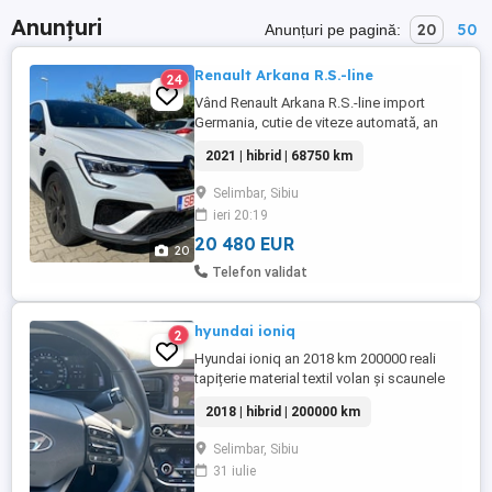
Anunțuri
20
50
Anunțuri pe pagină:
Renault Arkana R.S.-line
24
Vând Renault Arkana R.S.-line import
Germania, cutie de viteze automată, an
fabricație 2021,culoare alb-perlat, mild
2021 | hibrid | 68750 km
hibrid, 1332 cmc, 140 CP, 68750 km, faruri
led cu aprindere automată, lumini de zi cu
Selimbar, Sibiu
led, fază lungă automată, senzori lumină,
ieri 20:19
senzori ploaie, scaune din piele electrice
și încălzite, ...
20 480 EUR
20
Telefon validat
hyundai ioniq
2
Hyundai ioniq an 2018 km 200000 reali
tapițerie material textil volan și scaunele
din față încălzite , climă automată volan
2018 | hibrid | 200000 km
reglabil plus comenzi și padele pe volan
consum 4.5 pe oraș
Selimbar, Sibiu
31 iulie