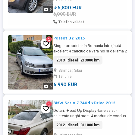
electrice fata - spate In stare bună de
funcționare, fara rugina Urme normale ...
5,800 EUR
5
6,000 EUR
Telefon validat
Passat BY. 2013
1
Singur proprietar in Romania Întreținută
excelent 4 cauciuc de vara noi și de iarna 2
noi 2 uzate Bateria schimbata in curând
2013 | diesel | 213000 km
Fără defecte
Selimbar, Sibiu
19 iunie
6 990 EUR
5
BMW Seria 7 740d xDrive 2012
1
Dotări: -Head Up Display -lane asist -
asistenta unghi mort -4 moduri de condus
(Confort,Confort+,Sport,Sport+) -
2012 | diesel | 311000 km
Amortizoare VDC (Variable Damper
Control)-nu este pe perne. -Keyless entry