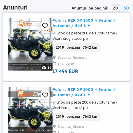
Anunțuri
20
50
Anunțuri pe pagină:
Polaris RZR XP 1000 4 Seater /
Automat / 4x4 L-H
✅ Stoc de peste 200 de autoturisme -
Vezi întreg stocul pe
WWW.AUTODELRULATE.RO /// Polaris
2019 | benzina | 7642 km
RZR 1000 XP - 4 Locuri/// * Culoare : Negru
Raptor * An fabricatie: 2019 * Capacitate
Suceava, Suceava
cilindrica: 999 cmc * Putere motor: 110 CP
8 ianuarie
* Combustibil: Benzina * Cutie viteze
19
Automata PVT (Polaris ...
17 499 EUR
Polaris RZR XP 1000 4 Seater /
Automat / 4x4 L-H
✅ Stoc de peste 200 de autoturisme -
Vezi întreg stocul pe
WWW.AUTODELRULATE.RO /// Polaris
2019 | benzina | 7642 km
RZR 1000 XP - 4 Locuri/// * Culoare : Negru
Raptor * An fabricatie: 2019 * Capacitate
Suceava, Suceava
cilindrica: 999 cmc * Putere motor: 110 CP
8 ianuarie