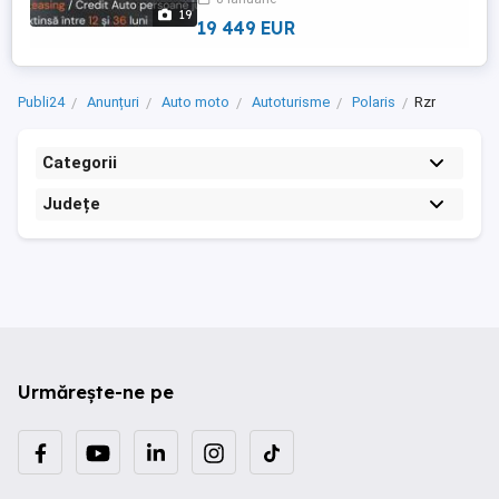
* Combustibil: Benzina * Cutie viteze
19
Automata PVT (Polaris ...
19 449 EUR
Publi24
Anunțuri
Auto moto
Autoturisme
Polaris
Rzr
Categorii
Județe
Urmărește-ne pe