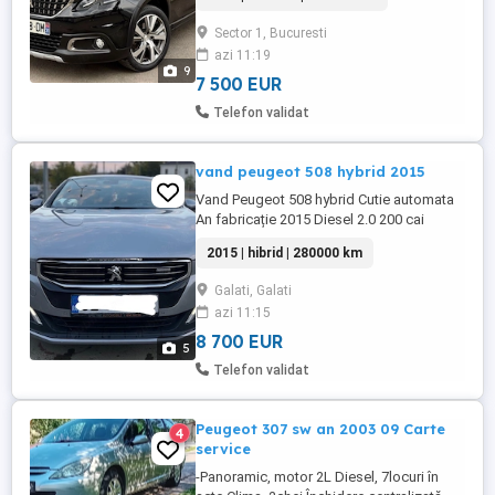
2017- Euro 6 Optiuni: Cutie manuala 6+1
Trepte Dublu climatronic Pachet
Sector 1, Bucuresti
Crossway Plafon Panoramic Pachet Full
azi 11:19
Chrome Interior cu piele și Alcantara
9
Sistem Mirror Screen cu conectare ...
7 500 EUR
Telefon validat
vand peugeot 508 hybrid 2015
Vand Peugeot 508 hybrid Cutie automata
An fabricație 2015 Diesel 2.0 200 cai
280.000 km reali Cauciucuri all season,
2015 | hibrid | 280000 km
jante pe 17 ITP valabil pana in 2028
Distributie schimbata, role de intinzator
Galati, Galati
schimbate Masinii i s-au facut schimburile
azi 11:15
si reparatiile doar la reprezentanta la
Braila, totul a fost tinut ...
8 700 EUR
5
Telefon validat
Peugeot 307 sw an 2003 09 Carte
4
service
-Panoramic, motor 2L Diesel, 7locuri în