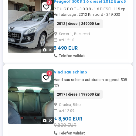
Peugeot 3008 1.6 diesel 2012 Euro5
2
P E U G E O T - 3 0 0 8 - 1.6 DIESEL 115 cp
An fabricație : 2012 Km bord - 249.000
REALI Capacitate cilindrică : 1598cmc
2012 | diesel | 249000 km
Norma Poluare EURO 5 Combustibil :
DIESEL Se prezintă în stare buna, Fara
Sector 1, Bucuresti
Rugină îngrijită bine, interior foarte curat.
azi 12:10
REVIZII EFECUTATE LA TIMP VOLANTA +
AMBREAJ NOU Dotari: - ...
3 490 EUR
10
Telefon validat
Vind sau schimb
7
Vand sau schimb autoturism pegeout 508
rxh
2017 | diesel | 199600 km
Oradea, Bihor
azi 12:09
8,500 EUR
10
9,800 EUR
Telefon validat