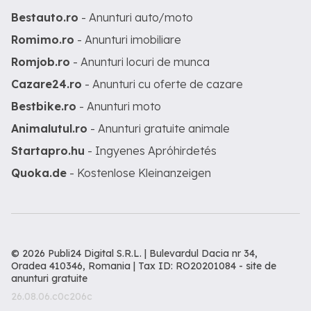
Bestauto.ro
- Anunturi auto/moto
Romimo.ro
- Anunturi imobiliare
Romjob.ro
- Anunturi locuri de munca
Cazare24.ro
- Anunturi cu oferte de cazare
Bestbike.ro
- Anunturi moto
Animalutul.ro
- Anunturi gratuite animale
Startapro.hu
- Ingyenes Apróhirdetés
Quoka.de
- Kostenlose Kleinanzeigen
© 2026 Publi24 Digital S.R.L. | Bulevardul Dacia nr 34,
Oradea 410346, Romania | Tax ID: RO20201084 -
site de
anunturi gratuite
26.08.06.c0c206c