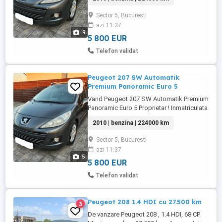
Versiune 120 Automatik Premium Culoare
Gri metalizat Număr de portiere 5 Număr
Sector 5, Bucuresti
locuri 5 Anul producției 2010 Combustibil
azi 11:37
Benzina Capacitate cilindrica 1 598 cm3
9
Putere 120 ...
5 800 EUR
Telefon validat
Peugeot 207 SW Automatik
Premium Panoramic Euro 5
Vand Peugeot 207 SW Automatik Premium
Panoramic Euro 5 Proprietar ! Inmatriculata
! IPT! Marca Peugeot Model 207 Versiune
2010 | benzina | 224000 km
120 Automatik Premium Culoare Gri
metalizat Număr de portiere 5 Număr
Sector 5, Bucuresti
locuri 5 Anul producției 2010 Combustibil
azi 11:37
Benzina Capacitate cilindrica 1 598 cm3
5
Putere 120 CP Tip Caroserie ...
5 800 EUR
Telefon validat
Peugeot 208 1.4 HDI cu 27.500 km
3
De vanzare Peugeot 208 , 1.4 HDI, 68 CP.