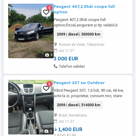
Peugeot 407,2.0hdi coupe full
5
option
Peugeot 407,2.0hdi coupe full
option,fiscal,asigurare și itp valabil,6
trepte,piele,încălzire în scaune și
2009 | diesel | 300000 km
memorie,navigatie etc..
Rosiori de Vede, Teleorman
azi 11:27
3
3 000 EUR
Telefon validat
Peugeot 207 sw Outdoor
5
Vând Peugeot 207, 1,6 hdi, 90 cai, 66 kw,
acte la zi, proprietar, consum mic, stare
bună, multiple dotări. Mai multe detalii la
2009 | diesel | 314000 km
telefon . Preț 1400 euro negociabil.
Brad, Hunedoara
azi 11:21
1,400 EUR
5
1,500 EUR