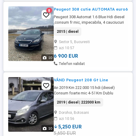
Peugeot 308 cutie AUTOMATA euro6
8
Peugeot 308 Automat 1.6 Blue Hdi diesel
,consum fr mic, impecabila, 4 cauciucuri
vara iarna, masina impecabila, fara cusur
2015 | diesel
ruleaza ca noua, revizie la zi, distributie
schimbata in urma cu 1 saptamana,
Sector 5, Bucuresti
consum 3,5%, pompa de apa , role noi,
azi 10:57
curea accesorii,baterie noua Varta start
stop ,fara scurgeri ...
6 900 EUR
10
Telefon validat
VÂND Peugeot 208 Gt Line
An 2019 Km 222.000 15 hdi (diesel)
Consum foarte mic 4-5 l Km Dublu
climatronic Navigație mare android
2019 | diesel | 222000 km
Bluetooth Comenzi pe volan Lumini de zi
LED Senzori de parcare spate cu afisaj
Dorohoi, Botosani
Cutie Manuală Geamuri electrice Oglinzi
azi 10:56
electrice încălzite Închidere centralizata ...
5,250 EUR
10
5,650 EUR