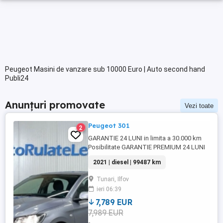
Peugeot Masini de vanzare sub 10000 Euro | Auto second hand
Publi24
Anunțuri promovate
Vezi toate
Peugeot 301
2
GARANTIE 24 LUNI in limita a 30.000 km
Posibilitate GARANTIE PREMIUM 24 LUNI
in limita a 50.000 km Posibilitate finantare
2021 | diesel | 99487 km
cu avans 0% pe o perioada de maxim 6 ani
Aprobare garantata credit pentru
Tunari, Ilfov
persoane fizice (cu venituri obtinute
ieri 06:39
inclusiv in afara tarii), persoane juridice si
persoane fizice ...
7,789 EUR
7,989 EUR