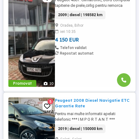
tapiterie de piele,cirlig pentru remorca
,pachet crom,scaun șofer acționat
2009 | diesel | 198582 km
electric,servo, Radio cd,incalzire in
scaune, volan de piele , 8 x airbag, oglinzi
Oradea, Bihor
electrice+ încălzite ,4x. Geamuri electrice ,
ieri 10:35
folie geamuri și luneta spate , Comenzi
volan ,tapiterie ...
4 150 EUR
Telefon validat
Repostat automat
Promovat
10
Peugeot 2008 Diesel Navigatie ETC
5
Garantie Rate
Pentru mai multe informatii apelati
telefonic *** I M P O R T A N T ***
Cumpara relaxat!! Finantare ONLINE
2019 | diesel | 150000 km
*Finantare rapida FARA AVANS pentru :
Persoane fizice Juridice Pfa Întreprinderi