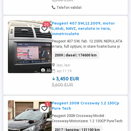
Telefon validat
Peugeot 407 SW,12.2009, motor
20
1,6hdi, NAVI, nerulata in tara,
inmatriculata
Peugeot 407 SW, fab. 12.2009, NERULATA
in tara, full opțiuni, in stare foarte buna și
inmatriculata, clima automata functionala ,
2009 | diesel | 174600 km
toate schimburile facute, nu necesita
costuri intretinere .. .. - Aer conditionat
Iasi, Iasi
Clima AUTOMATA - in functiune - navigatie
10
azi 11:19
mare 3 D - harta tarii si a ...
3,450 EUR
3,600 EUR
Peugeot 2008 Crossway 1.2 130Cp
1
Pure Tech
Peugeot 2008 Crossway Model :
Crossway Motorizare: 1.2 130CP PureTech
KM Efectuati: 131.100 Km An Fabricatie 09
2017 | benzina | 131100 km