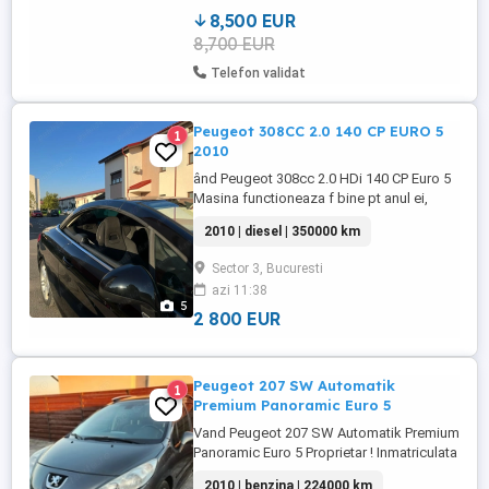
ROBOTRONIC) - Stop-start ...
8,500 EUR
8,700 EUR
Telefon validat
Peugeot 308CC 2.0 140 CP EURO 5
1
2010
ând Peugeot 308cc 2.0 HDi 140 CP Euro 5
Masina functioneaza f bine pt anul ei,
2010. Am modificat pretul pt persoanele
2010 | diesel | 350000 km
care sunt interesate, fara a mai negocia la
fata locului pt ca am nevoie sa o vand pt
Sector 3, Bucuresti
avansul altei masini. Este o masina in stare
azi 11:38
buna de functionare si nu s interesata de
5
aberatii! * ...
2 800 EUR
Peugeot 207 SW Automatik
1
Premium Panoramic Euro 5
Vand Peugeot 207 SW Automatik Premium
Panoramic Euro 5 Proprietar ! Inmatriculata
! ITP ! Descriere Marca Peugeot Model 207
2010 | benzina | 224000 km