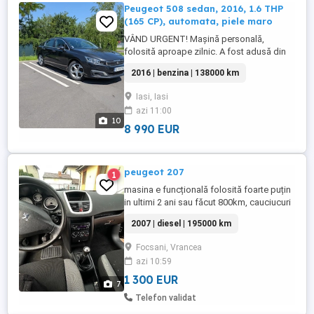
Peugeot 508 sedan, 2016, 1.6 THP
(165 CP), automata, piele maro
VÂND URGENT! Mașină personală,
folosită aproape zilnic. A fost adusă din
Franța, anul trecut. Este mașină de oraș,
2016 | benzina | 138000 km
fără bătăi de cap cu EGR și DPF, spațioasă
și confortabilă, ideală pentru drumuri lungi
Iasi, Iasi
(consum de 6 - 6,5 l) sau oraș (10 - 11 l),
azi 11:00
cu 5 locuri. Recent am schimbat
10
distribuția, tacheții ...
8 990 EUR
peugeot 207
1
masina e funcțională folosită foarte puțin
in ultimi 2 ani sau făcut 800km, cauciucuri
allseason cu 60%, distribuție făcută acum
2007 | diesel | 195000 km
20000km, masina in regulă cu
imperfecțiuni la caroserie
Focsani, Vrancea
azi 10:59
1 300 EUR
7
Telefon validat