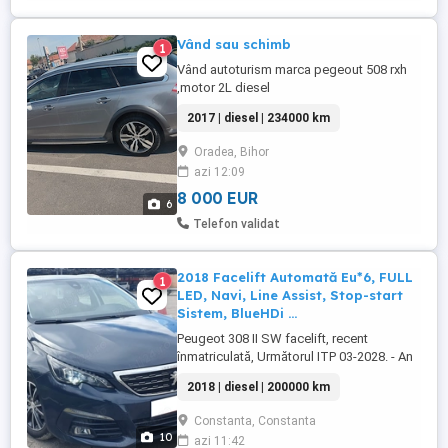
Vând sau schimb
1
Vând autoturism marca pegeout 508 rxh
,motor 2L diesel
2017 | diesel | 234000 km
Oradea, Bihor
azi 12:09
8 000 EUR
6
Telefon validat
2018 Facelift Automată Eu*6, FULL
1
LED, Navi, Line Assist, Stop-start
Sistem, BlueHDi ...
Peugeot 308 II SW facelift, recent
înmatriculată, Următorul ITP 03-2028. - An
fabricație 2018, - Full Led!!! - Fază lungă
2018 | diesel | 200000 km
Led, - Fază scurtă Led, - Semnalizare
dinamică Led - Proiectoare ceață LED -
Constanta, Constanta
Motor 1.6 BlueHdi - 120 cp - 230.000 km -
10
azi 11:42
Cutie automata cu convertizor EAT6 (NU