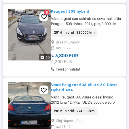
Peugeot 508 hybrid
3
Vând urgent sau schimb cu ceva mai ieftin
Peugeot 508 Hybrid 2014, preț 3.800 de
euro. mașină bună de mers zilnic pentru
2014 | hibrid | 380000 km
cine știe ce cumpără. *Detalii tehnice:* -
An fabricație: 2014 - Motorizare: 2.0 HDI
Brasov, Brasov
Hybrid 200 cp - Cutie: Automată - Km reali:
azi 09:22
375.000 km - Distribuție și pompa de apă
schimbate ...
3,800 EUR
10
4,200 EUR
Telefon validat
Vand Peugeot 508 Allure 2.0 Diesel
Hybrid 4x4
Vând Peugeot 508 Allure diesel hybrid
2012 luna 12. PREȚUL DE 5000 de euro
este doar luna iunie ! Urgent ! Marca
2012 | hibrid | 274000 km
Model: Peugeot 508 Hybrid4 An fabricație:
2012 Motorizare: 2.0 HDi diesel hybrid,
Cluj-Napoca, Cluj
200 CP Transmisie: Automată Tracțiune:
azi 08:49
Integrală (AWD - Hybrid4) Kilometraj: