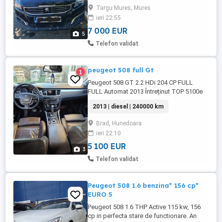
parcare, bluetooth, încălzire scaune față,
Targu Mures, Mures
masaj șofer, dublu climatronic, trapă
ieri 22:55
panoramică, cameră frontală trafic, cruise
control, start-stop, ...
7 000 EUR
5
Telefon validat
peugeot 508 full Gt
1
Peugeot 508 GT 2.2 HDi 204 CP FULL
FULL Automat 2013 Întreținut TOP 5100e
Dacă îți dorești o mașină puternică,
2013 | diesel | 240000 km
elegantă și extrem de confortabilă, acest
Peugeot 508 GT este alegerea ideală.
Brad, Hunedoara
Vorbim de vârful de gamă, cu motorul 2.2
ieri 22:10
HDi de 204 CP + cutie automată
combinație rară și foarte ...
5 100 EUR
3
Telefon validat
Peugeot 508 1.6 benzina* 156 cp*
EURO 5
Peugeot 508 1.6 THP Active 115 kw, 156
cp in perfecta stare de functionare. An