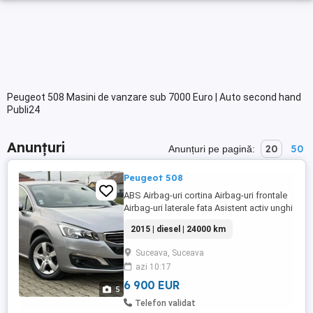
Peugeot 508 Masini de vanzare sub 7000 Euro | Auto second hand
Publi24
Anunțuri
20
50
Anunțuri pe pagină:
Peugeot 508
ABS Airbag-uri cortina Airbag-uri frontale
Airbag-uri laterale fata Asistent activ unghi
mort Asistenta faza lunga Bluetooth
2015 | diesel | 24000 km
Camera video spate Comenzi volan
Computer bord Controlul stabilitatii (ESP)
Suceava, Suceava
Cotiera fata electrice Geamuri spate
azi 10:17
electrice Head-up display Inchidere ...
6 900 EUR
5
Telefon validat