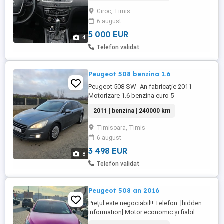
Giroc, Timis
6 august
5 000 EUR
4
Telefon validat
Peugeot 508 benzina 1.6
Peugeot 508 SW -An fabricație 2011 -
Motorizare 1.6 benzina euro 5 -
Navigatie,panoramic -Geamuri electrice -
2011 | benzina | 240000 km
Oglinzi electrice încălzite -Senzori parcare
fata spate -Radio-cd cu comenzi volan -
Timisoara, Timis
Proiectoare ceață
6 august
3 498 EUR
8
Telefon validat
Peugeot 508 an 2016
Prețul este negociabil!! Telefon: [hidden
information] Motor economic și fiabil
Mașina are un motor diesel de 1.6 HDi, cu