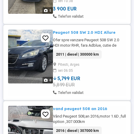
ieri 10:38
automat, geamuri electrice, jante aliaj,
interior curat și îngrijit. Ideală ...
3 900 EUR
5
Telefon validat
Peugeot 508 SW 2.0 HDI Allure
Ofer spre vanzare Peugeot 508 SW 2.0
HDI motor RHR, fara Adblue, cutie de
viteze manuala. Motor foarte fiabil, fiind
2011 | diesel | 300000 km
masina personala din 2021 fara probleme
majore. Revizia cu filtre, ulei + distributie,
Pitesti, Arges
pompa apa, curea de accesorii la
ieri 06:05
300000km Mecanica fata a fost verificata
si au fost schimbate ...
5,799 EUR
8
5,899 EUR
Telefon validat
vand peugeot 508 an 2016
Vând Peugeot 508,an 2016,motor 1.6D ,full
option ,307.000km
2016 | diesel | 307000 km