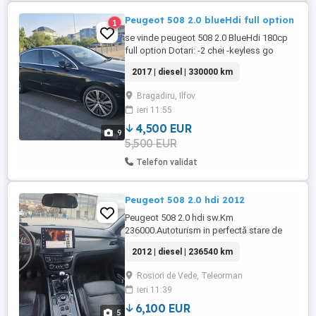
Peugeot 508 2.0 blueHdi full option
1
se vinde peugeot 508 2.0 BlueHdi 180cp
full option Dotari: -2 chei -keyless go
keyless entry -carplay appleplay miror link
2017 | diesel | 330000 km
-senzori parcare -faruri automate full led -
interior full piele -scaune electrice cu
Bragadiru, Ilfov
memorie, incalzire si masaj cel de la sofer
ieri 11:55
-trapa -dublu climatronic -heads up
display -pilot ...
4,500 EUR
9
5,500 EUR
Telefon validat
Peugeot 508 2.0 hdi 2012
Peugeot 508 2.0 hdi sw.Km
236000.Autoturism in perfectă stare de
funcționare, cumpărată de mine din Franța
2012 | diesel | 236540 km
in2021 înscrisă în țară de anul trecut
februarie 2025 pe numele meu.Istoric cu
Rosiori de Vede, Teleorman
facturi,nu necesită nici o investiție, s-au
ieri 11:39
înlocuit o grămadă de piese(discuri+
plăcute față -spate, alternator nou, ...
6,100 EUR
5