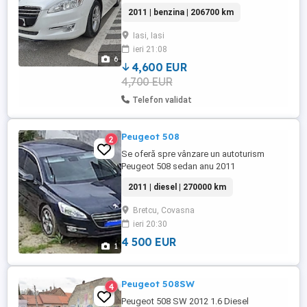
2011 Culoare Alb perlat. Înmatriculat,
2011 | benzina | 206700 km
proprietar in acte Import Olanda
Noiembrie 2025 RAR efectuat in Ianuarie
Iasi, Iasi
2026 Prima înmatriculare 31.08.2011 ITP
ieri 21:08
valabil 15.01.2027 DOTĂRI: -proiectoare
6
ceață - navigatie ...
4,600 EUR
4,700 EUR
Telefon validat
Peugeot 508
2
Se oferă spre vânzare un autoturism
Peugeot 508 sedan anu 2011
2011 | diesel | 270000 km
Bretcu, Covasna
ieri 20:30
4 500 EUR
1
Peugeot 508SW
4
Peugeot 508 SW 2012 1.6 Diesel