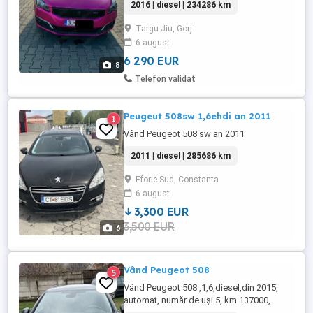
2016 | diesel | 234286 km
consum foarte redus, ideal pentru oraș și
drumuri lungi. Performanță suficientă
Targu Jiu, Gorj
pentru un condus relaxat și confortabil.
6 august
Aspect elegant și dotări exterioare
Caroserie colant ...
6 290 EUR
8
Telefon validat
Peugeut 508sw 1,6ehdi an 2011
1
Vând Peugeot 508 sw an 2011
2011 | diesel | 285686 km
Eforie Sud, Constanta
6 august
3,300 EUR
3,500 EUR
6
Vând Peugeot 508
5
Vând Peugeot 508 ,1,6,diesel,din 2015,
automat, număr de uși 5, km 137000,
buton Start Stop,Keyless Go -Keyless