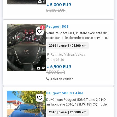
5
272xxx Combustibil: Diesel ...
5,000 EUR
5,200 EUR
Peugeot 508
2
Vând Peugeot 508 , în stare excelentă din
toate punctele de vedere, carte service cu
toate operațiunile efectuate în service
2016 | diesel | 408200 km
reprezentanta Peugeot, km sunt mai mult
decât reali, iar pentru alte informații vă
Ramnicu Valcea, Valcea
stau la dispoziție la numărul de telefon .
azi 08:36
6,900 EUR
10
7,500 EUR
Telefon validat
Peugeot 508 GT-Line
De vânzare Peugeot 508 GT Line 2.0 HDI,
an fabricație 2016, 133kW, 181 CP, model
sedan. 260000 km Înmatriculat Navigație
2016 | diesel | 260000 km
Lenovo after-market cu android, senzori