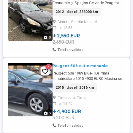
Economic și Spațios Se vinde Peugeot
508 SW, an fabricație 2012, motorizare 1.6
2012 | diesel | 333000 km
HDi diesel ideal pentru familie sau drumuri
lungi, foarte confortabil și economic.
Bistrita, Bistrita-Nasaud
Detalii principale: - Motor: 1.6 HDi diesel -
ieri 18:56
An: 2012 - Caroserie: break (SW) - Consum
redus (foarte ...
2,550 EUR
5
2,650 EUR
Telefon validat
Peugeot 508 cutie manuala
3
Peugeot 508 1989 Blue-HDi Prima
inmatriculare 2015 4900 EURO Masina se
afla intro stare buna cu urme normale de
2015 | diesel | 2016 km
uzura, motor cutie mașina merge foarte
bine Impozit mic, consum mediu 4-5% real
Timisoara, Timis
Dotari Suplimentare : **Un singur
ieri 12:40
Propietar pe carte ** Cutie manuală **
Cauciucuri noi ** Interior ...
4,900 EUR
9
5,200 EUR
Telefon validat