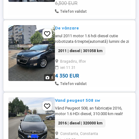
6,300 EUR
Telefon validat
De vânzare
anul 2011 motor 1.6 hdi diesel cutie
robotizata 6 trepte(automată) lumini de zi
faruri mod automat proiectoare ceață
2011 | diesel | 301058 km
stopuri led pe spate pilot automat clima 2
zone 4 geamuri electrice 2 chei senzori
Bragadiru, Ilfov
parcare spate torpedou refrigerat
ieri 11:31
deschidere geamuri și închidere din
telecomanda preț 4350 euro neinteligibil ...
4 350 EUR
5
Telefon validat
Vand peugeot 508 sw
Vând Peugeot 508, an fabricație 2016,
motor 1.6 HDi diesel, 310.000 km reali!
Mașina este în stare foarte bună de
2016 | diesel | 320000 km
funcționare, întreținută regulat, fără
probleme tehnice. Cutie manuală. Dotări:
Constanta, Constanta
climatronic bi-zonă, senzori parcare, pilot