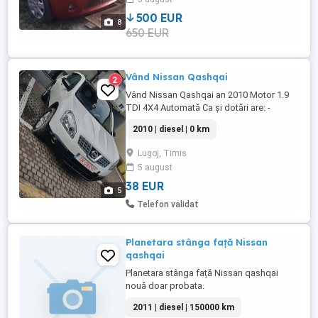
porneste. Curea de distributie noua,
masina sta de un an jumatate, baterie ...
500 EUR
8
650 EUR
Vând Nissan Qashqai
2
Vând Nissan Qashqai an 2010 Motor 1.9
TDI 4X4 Automată Ca și dotări are: -
comenzi pe volan -panoramic -oglinzi
2010 | diesel | 0 km
electrice încălzite -navigație -dublu
climatronic -pilit automat -bord refrigerat -
Lugoj, Timis
jante aliaj -sistem audio original Nissan -
5 august
protectie ceață -senzori lumină -senzori
ceață -senzori ...
38 EUR
5
Telefon validat
Planetara stânga față Nissan
qashqai
Planetara stânga față Nissan qashqai
nouă doar probata.
2011 | diesel | 150000 km