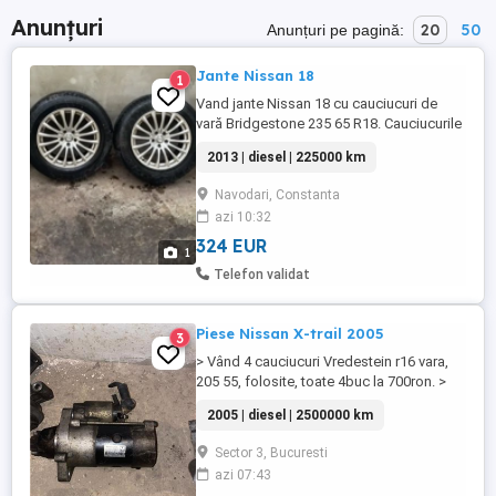
Anunțuri
20
50
Anunțuri pe pagină:
Jante Nissan 18
1
Vand jante Nissan 18 cu cauciucuri de
vară Bridgestone 235 65 R18. Cauciucurile
sunt uzate.
2013 | diesel | 225000 km
Navodari, Constanta
azi 10:32
324 EUR
1
Telefon validat
Piese Nissan X-trail 2005
3
> Vând 4 cauciucuri Vredestein r16 vara,
205 55, folosite, toate 4buc la 700ron. >
Vând cutie de transfer Nissan x-trail la
2005 | diesel | 2500000 km
1200 Ron. > Vând compresor nisan X trail
2005 la 700ron. > Vând electromotor
Sector 3, Bucuresti
Nissan x-trail la 450ron. > Am mai multe
azi 07:43
piese ce țin de motor. Pentru mai multe