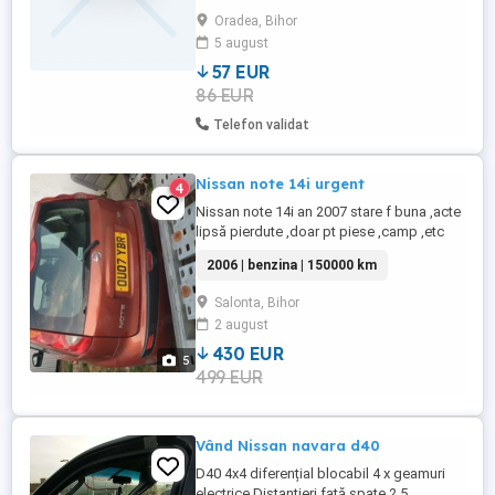
Oradea, Bihor
5 august
57 EUR
86 EUR
Telefon validat
Nissan note 14i urgent
4
Nissan note 14i an 2007 stare f buna ,acte
lipsă pierdute ,doar pt piese ,camp ,etc
2006 | benzina | 150000 km
Salonta, Bihor
2 august
430 EUR
5
499 EUR
Vând Nissan navara d40
D40 4x4 diferențial blocabil 4 x geamuri
electrice Distantieri față spate 2.5