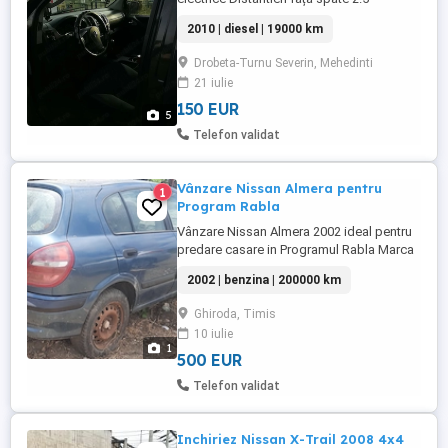
autotilitara impozit mic Mai multe detalii la
2010 | diesel | 19000 km
nr de telefon
Drobeta-Turnu Severin, Mehedinti
21 iulie
150 EUR
5
Telefon validat
Vânzare Nissan Almera pentru
1
Program Rabla
Vânzare Nissan Almera 2002 ideal pentru
predare casare in Programul Rabla Marca
Nissan Almera An fabricatie 2002
2002 | benzina | 200000 km
Motorizare: 1800 benzina ITP: Expirat
Acte: Carte + talon în regulă Preț: 500 Eur
Ghiroda, Timis
(Negociabil) Ideal pentru: Programul Rabla
10 iulie
Contact:
1
500 EUR
Telefon validat
Inchiriez Nissan X-Trail 2008 4x4