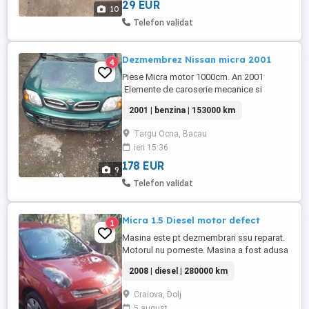
detalii va rog sa sunați ...
29 EUR
10
Telefon validat
Dezmembrez Nissan micra 2001
4
Piese Micra motor 1000cm. An 2001
.Elemente de caroserie mecanice si
electrice tel. ..NU TRIMIT PRIN CURIER.
2001 | benzina | 153000 km
Targu Ocna, Bacau
ieri 15:36
178 EUR
9
Telefon validat
Micra 1.5 Diesel motor defect
1
Masina este pt dezmembrari ssu reparat.
Motorul nu porneste. Masina a fost adusa
pe platforma din Germania. Motorul
2008 | diesel | 280000 km
pornea foarte greu, la relantiu mergea
rotund, in momentul in care se actiona
Craiova, Dolj
acceleratia se oprea. Acum nu mai
5 august