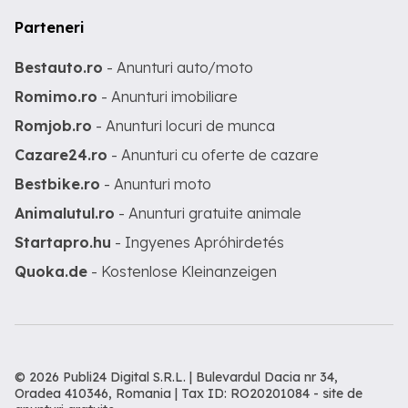
Parteneri
Bestauto.ro
- Anunturi auto/moto
Romimo.ro
- Anunturi imobiliare
Romjob.ro
- Anunturi locuri de munca
Cazare24.ro
- Anunturi cu oferte de cazare
Bestbike.ro
- Anunturi moto
Animalutul.ro
- Anunturi gratuite animale
Startapro.hu
- Ingyenes Apróhirdetés
Quoka.de
- Kostenlose Kleinanzeigen
© 2026 Publi24 Digital S.R.L. | Bulevardul Dacia nr 34,
Oradea 410346, Romania | Tax ID: RO20201084 -
site de