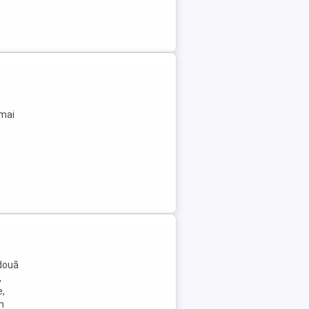
 mai
 două
,
e,
n