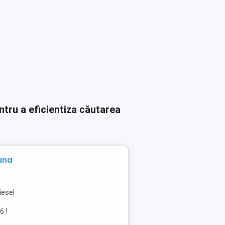
ntru a eficientiza căutarea
una
iesel
6 !