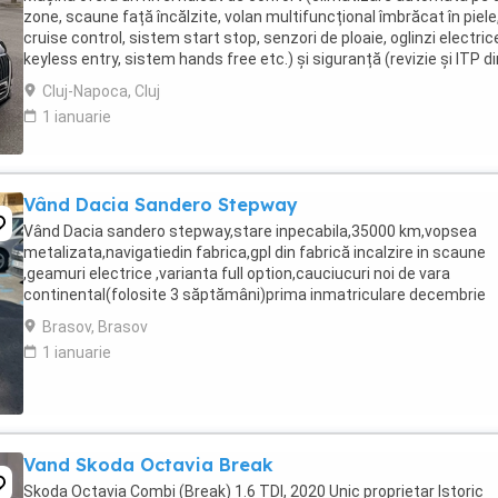
zone, scaune față încălzite, volan multifuncțional îmbrăcat în piele
cruise control, sistem start stop, senzori de ploaie, oglinzi electric
keyless entry, sistem hands free etc.) și siguranță (revizie și ITP di
iunie 2026, plăcuțe ...
Cluj-Napoca, Cluj
1 ianuarie
Vând Dacia Sandero Stepway
Vând Dacia sandero stepway,stare inpecabila,35000 km,vopsea
metalizata,navigatiedin fabrica,gpl din fabrică incalzire in scaune
,geamuri electrice ,varianta full option,cauciucuri noi de vara
continental(folosite 3 săptămâni)prima inmatriculare decembrie
2021,Gsi,computer de bord,aer conditionat,inchidere ...
Brasov, Brasov
1 ianuarie
Vand Skoda Octavia Break
Skoda Octavia Combi (Break) 1.6 TDI, 2020 Unic proprietar Istoric