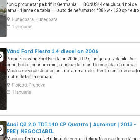
*unic proprietar pe brif in Germania == BONUS! 4 cauciucuri noi de
iarna+4 jante de tabla == auto de nefumator *88 kw - 120 cp *euro 
== km:223.724 *daylights-lumini ...
Hunedoara, Hunedoara
1 ianuarie
Vând Ford Fiesta 1.4 diesel an 2006
Proprietar vând Ford Fiesta an 2006 , ITP și asigurare valabile. Aer
condiționat, consum mic , mașina de folosit în oraș dar nu numai.
Mașina se vinde doar cu perfectarea actelor. Pentru cei interesați
multe detalii la numărul
Ploiesti, Prahova
1 ianuarie
Audi Q3 2.0 TDI 140 CP Quattro | Automat | 2013 -
PREȚ NEGOCIABIL
Mașina oferă un nivel ridicat de confort (climatizare automată pe