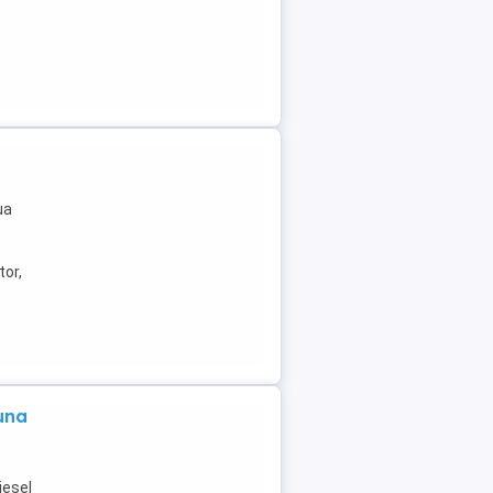
ua
tor,
una
iesel