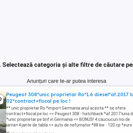
.
Selectează categoria și alte filtre de căutare pe
Anunțuri care te-ar putea interesa
Peugeot 308*unic proprietar Ro*1.6 diesel*af.2017 l
02*contract+fiscal pe loc !
** unic proprietar Ro *import Germania anul acesta ** se ofera
contract+fiscal pe loc == Peugeot 308 - hatchback *af.2017 luna d
*unic proprietar pe brif in Germania == BONUS! 4 cauciucuri noi de
iarna+4 jante de tabla == auto de nefumator *88 kw - 120 cp *euro 
== km:223.724 *daylights-lumini ...