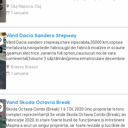
iunie 2026, plăcuțe ...
Cluj-Napoca, Cluj
1 ianuarie
Vând Dacia Sandero Stepway
Vând Dacia sandero stepway,stare inpecabila,35000 km,vopsea
metalizata,navigatiedin fabrica,gpl din fabrică incalzire in scaune
,geamuri electrice ,varianta full option,cauciucuri noi de vara
continental(folosite 3 săptămâni)prima inmatriculare decembrie
2021,Gsi,computer de bord,aer conditionat,inchidere ...
Brasov, Brasov
1 ianuarie
Vand Skoda Octavia Break
Skoda Octavia Combi (Break) 1.6 TDI, 2020 Unic proprietar Istoric
complet reprezentanță Se vinde Skoda Octavia Combi (Break), an
fabricație 2020, în stare foarte bună de funcționare și întreținere.
Mașina a avut un singur proprietar, iar toate reviziile și lucrările de