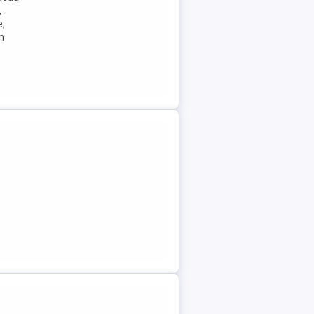
,
e,
n