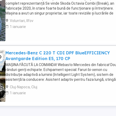
complet reprezentanță Se vinde Skoda Octavia Combi (Break), an
fabricație 2020, în stare foarte bună de funcționare și întreținere.
Mașina a avut un singur proprietar, iar toate reviziile și lucrările de
întreținere au fost efectuate ...
Voluntari, Ilfov
1 ianuarie
Mercedes-Benz C 220 T CDI DPF BlueEFFICIENCY
Avantgarde Edition E5, 170 CP
MAȘINA FĂCUTĂ LA COMANDA! Webasto Mercedes din fabrica! Do
rânduri genți echipate. Echipament special: Faruri bi-xenon cu
distribuție adaptivă a luminii (Intelligent Light System), sistem de
asistență la conducere: Asistent adaptiv pentru faza lungă, stingă
covorașe din velur, rezervor de combustibil: ...
Cluj-Napoca, Cluj
1 ianuarie