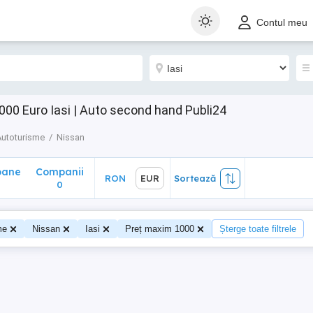
ane
Companii
RON
EUR
Sortează
Contul meu
0
000 Euro Iasi | Auto second hand Publi24
Autoturisme
Nissan
oane
Companii
RON
EUR
Sortează
0
0
me
Nissan
Iasi
Preț maxim 1000
Șterge toate filtrele