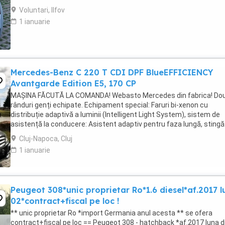
întreținere au fost efectuate ...
Voluntari, Ilfov
1 ianuarie
Mercedes-Benz C 220 T CDI DPF BlueEFFICIENCY
Avantgarde Edition E5, 170 CP
MAȘINA FĂCUTĂ LA COMANDA! Webasto Mercedes din fabrica! Do
rânduri genți echipate. Echipament special: Faruri bi-xenon cu
distribuție adaptivă a luminii (Intelligent Light System), sistem de
asistență la conducere: Asistent adaptiv pentru faza lungă, stingă
covorașe din velur, rezervor de combustibil: ...
Cluj-Napoca, Cluj
1 ianuarie
Peugeot 308*unic proprietar Ro*1.6 diesel*af.2017 l
02*contract+fiscal pe loc !
** unic proprietar Ro *import Germania anul acesta ** se ofera
contract+fiscal pe loc == Peugeot 308 - hatchback *af.2017 luna d