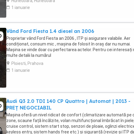
Hunedoara, Hunedoara
1 ianuarie
Vând Ford Fiesta 1.4 diesel an 2006
Proprietar vând Ford Fiesta an 2006 , ITP și asigurare valabile. Aer
condiționat, consum mic , mașina de folosit în oraș dar nu numai.
Mașina se vinde doar cu perfectarea actelor. Pentru cei interesați
multe detalii la numărul
Ploiesti, Prahova
1 ianuarie
Audi Q3 2.0 TDI 140 CP Quattro | Automat | 2013 -
PREȚ NEGOCIABIL
Mașina oferă un nivel ridicat de confort (climatizare automată pe
zone, scaune față încălzite, volan multifuncțional îmbrăcat în piele
cruise control, sistem start stop, senzori de ploaie, oglinzi electric
keyless entry, sistem hands free etc.) și siguranță (revizie și ITP di