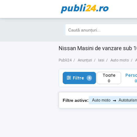
publi
24
.ro
Toate
Perso
Filtre
4
0
0
Nissan Masini de vanzare sub 1
Publi24
Anunțuri
Iasi
Auto moto
Toate
Pers
Filtre
4
0
→
Filtre active:
Auto moto
Autoturis