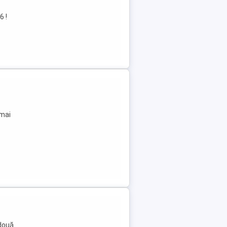
6 !
 mai
 două