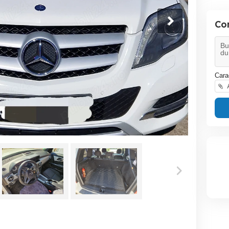
Co
Cara
A