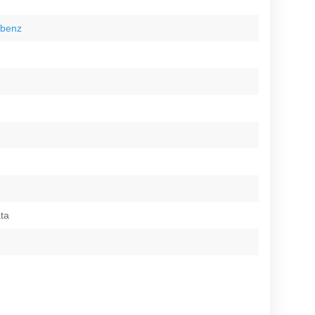
-benz
ata