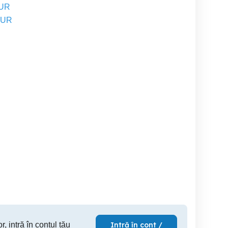
EUR
EUR
Vand Mercedes GLK 250
Land Rover Range Rover
Glk 2.2 4matic 170 cp
CDI -204 cp Bluemotion
Evoque 2.
BlueTech AMG
4Matic
Timisoara
Timisoara
T
11,000 EUR
8,150 EUR
13,
r, intră în contul tău
Intră în cont /