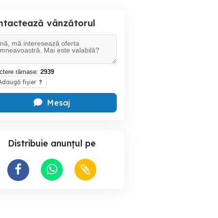
ntactează vânzătorul
ctere rămase:
2939
daugă fișier
?
Mesaj
Distribuie anunțul pe