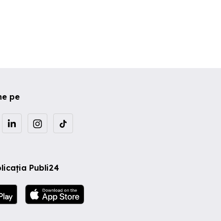
ne pe
licația Publi24