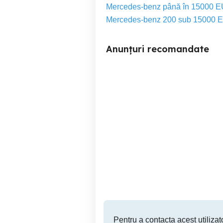
Mercedes-benz până în 15000 
Mercedes-benz 200 sub 15000 
Anunțuri recomandate
Vand Mercedes Benz GLK
Vand schimb Mercedes
220
Timisoara
11,500 EUR
Pentru a contacta acest utilizato