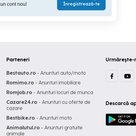
Înregistrează-te
 un cont nou!
Parteneri
Urmărește-
Bestauto.ro
- Anunturi auto/moto
Romimo.ro
- Anunturi imobiliare
Romjob.ro
- Anunturi locuri de munca
Cazare24.ro
- Anunturi cu oferte de
Descarcă ap
cazare
Bestbike.ro
- Anunturi moto
Animalutul.ro
- Anunturi gratuite
animale