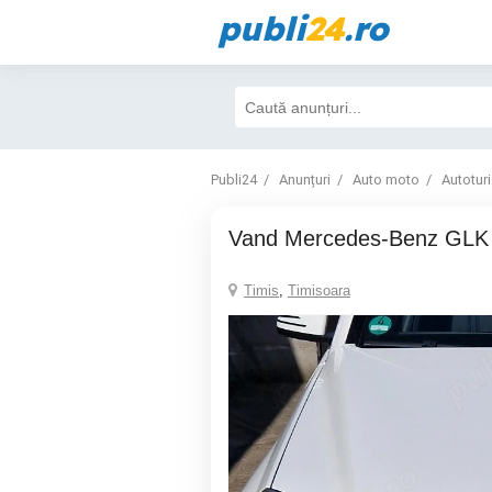
publi
24
.ro
Publi24
Anunțuri
Auto moto
Autotur
Vand Mercedes-Benz GLK
Timis
,
Timisoara