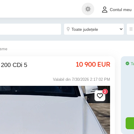
Contul meu
isme
10 900
EUR
T
 200 CDi 5
Valabil din 7/30/2026 2:17:02 PM
2