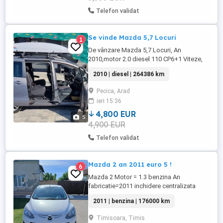
Telefon validat
Se vinde Mazda 5,7 Locuri
1
De vânzare Mazda 5,7 Locuri, An
2010,motor 2.0 diesel 110 CP6+1 Viteze,
Radio CD CD+AUX +MP3 +BLUETOOTH,
2010 | diesel | 264386 km
Aer condiționat, Senzor parcare, 4
Geamuri electrice, Geamuri cu tentă,
Pecica, Arad
Oglinzi electrice încălzite, Pilot automat,
ieri 15:36
Volan în 3 spițe îmbrăcat în piele,
Computer de bord, Comenzi în Volan,
4,800 EUR
5
Proiectoare ...
4,900 EUR
Telefon validat
Mazda 2 an 2011 euro 5 !
6
Mazda 2 Motor = 1.3 benzina An
fabricatie=2011 inchidere centralizata
*auto de nefumator interior foarte curat si
2011 | benzina | 176000 km
ingrijit computer de bord aer conditionat,
functioneaza perfect radio cd mp3 player
Timisoara, Timis
+ intrare auxiliar oglinzi reglabile si