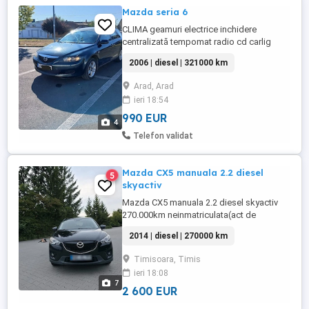
Mazda seria 6
CLIMA geamuri electrice inchidere
centralizată tempomat radio cd carlig
remorcare. volan reglabil cu comenzi
2006 | diesel | 321000 km
Arad, Arad
ieri 18:54
990 EUR
4
Telefon validat
Mazda CX5 manuala 2.2 diesel
5
skyactiv
Mazda CX5 manuala 2.2 diesel skyactiv
270.000km neinmatriculata(act de
Germania) Revzii la zi reprezentanta
2014 | diesel | 270000 km
Mazda Defecta chiulasa-
garnitura(presiune in sistemul de racire),
Timisoara, Timis
parbriz fisurat Masina functioneaza fara
ieri 18:08
zgomote la motor Pret fix 2.600 euro
7
2 600 EUR