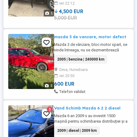
ieri 22:12
4,500 EUR
1
5,000 EUR
mazda 3 de vanzare, motor defect
Mazda 3 de vânzare, bloc motor spart, se
vinde întreaga, nu se dezmembrează
2005 | benzina | 240000 km
Deva, Hunedoara
ieri 20:50
600 EUR
5
Telefon validat
Vand Schimb Mazda 6 2 2 diesel
3
Mazda 6 an 2009 s au investit 1500
mașină pentru schimbarea distribuției și a
mai mult piese articulație direcție ulei +
2009 | diesel | 2009 km
consumabile Mașina are keyles