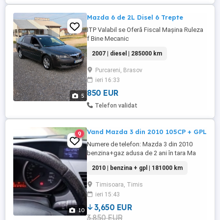
Mazda 6 de 2L Disel 6 Trepte
ITP Valabil se Oferă Fiscal Mașina Ruleza
f Bine Mecanic
2007 | diesel | 285000 km
Purcareni, Brasov
ieri 16:33
850 EUR
5
Telefon validat
Vand Mazda 3 din 2010 105CP + GPL
9
Numere de telefon: Mazda 3 din 2010
benzina+gaz adusa de 2 ani în tara Ma
puteți contacta și la numărul Mazda 3
2010 | benzina + gpl | 181000 km
Hatchback 2010 Benzină + GPL omologat
Euro 5 Vând Mazda 3 hatchback, anul
Timisoara, Timis
2010, mașină fiabilă și economică, ideală
ieri 15:43
pentru oraș și drumuri lungi. Motor pe
benzină cu instalație GPL ...
3,650 EUR
10
3,850 EUR