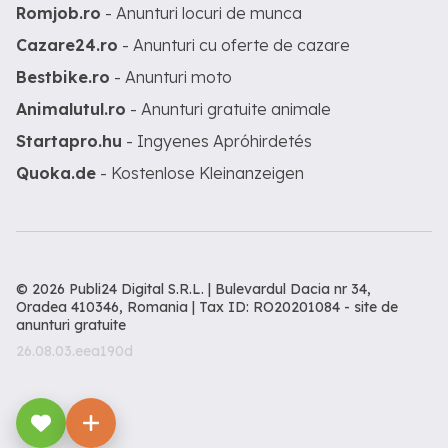
Romjob.ro
- Anunturi locuri de munca
Cazare24.ro
- Anunturi cu oferte de cazare
Bestbike.ro
- Anunturi moto
Animalutul.ro
- Anunturi gratuite animale
Startapro.hu
- Ingyenes Apróhirdetés
Quoka.de
- Kostenlose Kleinanzeigen
© 2026 Publi24 Digital S.R.L. | Bulevardul Dacia nr 34,
Oradea 410346, Romania | Tax ID: RO20201084 -
site de
anunturi gratuite
26.08.03.eea190d