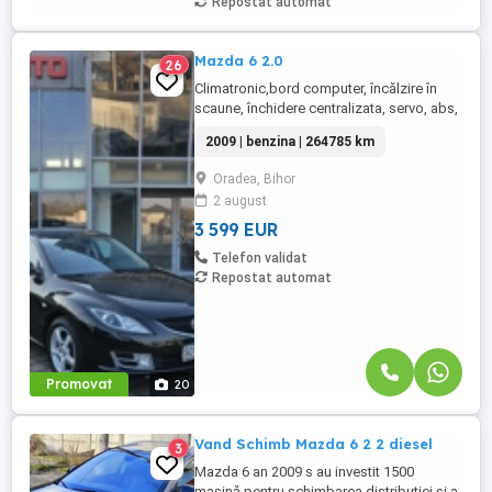
Repostat automat
Mazda 6 2.0
26
Climatronic,bord computer, încălzire în
scaune, închidere centralizata, servo, abs,
esp, 2chei, oglinzi electrice și încălzite,
2009 | benzina | 264785 km
senzori de lumina, parbriz fata incalzit,
geamuri electrice, comenzi volan, jante de
Oradea, Bihor
aluminiu, carlig pentru remorca, 8x airbag,
2 august
cotiera fata și spate, pilot
automat,proiectoare ...
3 599 EUR
Telefon validat
Repostat automat
Promovat
20
Vand Schimb Mazda 6 2 2 diesel
3
Mazda 6 an 2009 s au investit 1500
mașină pentru schimbarea distribuției și a