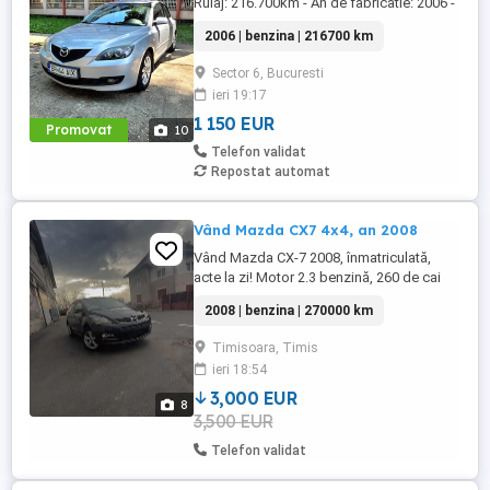
Rulaj: 216.700km - An de fabricatie: 2006 -
Caroserie: Hatchback (cod: BK 14Z) -
2006 | benzina | 216700 km
Culoare: Gri - Serie sasiu:
JMZBK14Z271511411 - Transmisie:
Sector 6, Bucuresti
Manuala, 5 viteze - Pret: 1150 Dotari: -
ieri 19:17
Clima Aer conditionat - Computer de bord
- Geamuri electrice fata spate - ...
1 150 EUR
Promovat
10
Telefon validat
Repostat automat
Vând Mazda CX7 4x4, an 2008
Vând Mazda CX-7 2008, înmatriculată,
acte la zi! Motor 2.3 benzină, 260 de cai
Tracțiune integrală (4x4) Cutie de viteze
2008 | benzina | 270000 km
manuală in 6 trepte Cruise control Keyless
go, keyless entry Senzori de parcare,
Timisoara, Timis
lumină Sistem audio Bose Interior piele,
ieri 18:54
fără rupturi! Reglaj electric șofer Comenzi
pe volan ...
3,000 EUR
8
3,500 EUR
Telefon validat