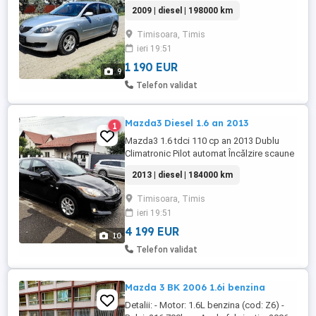
Volan reglabil Volan piele 10 airbag-uri
2009 | diesel | 198000 km
Geamuri electrice Oglinzi încălzite și
electrice Sistem audio Sistem isofix Jenti
Timisoara, Timis
Aluminiu
ieri 19:51
1 190 EUR
9
Telefon validat
Mazda3 Diesel 1.6 an 2013
1
Mazda3 1.6 tdci 110 cp an 2013 Dublu
Climatronic Pilot automat Încălzire scaune
10 airbag-uri Geamuri electrice Oglinzi
2013 | diesel | 184000 km
încălzite și electrice Scaune reglabile
înălțime Cotieră față spate Comenzi volan
Timisoara, Timis
Volan reglabil Volan piele Sistem audio
ieri 19:51
Sistem isofix Senzori parcare Senzori
ploaie ...
4 199 EUR
10
Telefon validat
Mazda 3 BK 2006 1.6i benzina
Detalii: - Motor: 1.6L benzina (cod: Z6) -