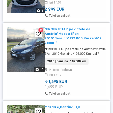
ieri 14:57
retractabile electric jante de aliaj model
deosebit pe ...
2 999 EUR
5
Telefon validat
*PROPRIETAR pe actele de
9
Austria*Mazda 5*an
2010*Benzina*192.000 Km reali*7
Locuri*
*PROPRIETAR pe actele de Austria*Mazda
5*an 2010*Benzina*192.000 Km reali*
PROPRIETAR pe actele de Austria : Tel. : 0 I
2010 | benzina | 192000 km
7 I 2 I 3 I 7 I 9 I 9 I 8 I 1 I 9 *** TRIMIT VIDEO
DE PREZENTARE !!! *** - 192.000 km - 1800
10
Ploiesti, Prahova
cmc - benzina - cotiera fata spate - 2 chei -
ieri 14:17
inchidere centralizata din cheie - ...
1,395 EUR
1,499 EUR
Telefon validat
Mazda 6,benzina, 1,8