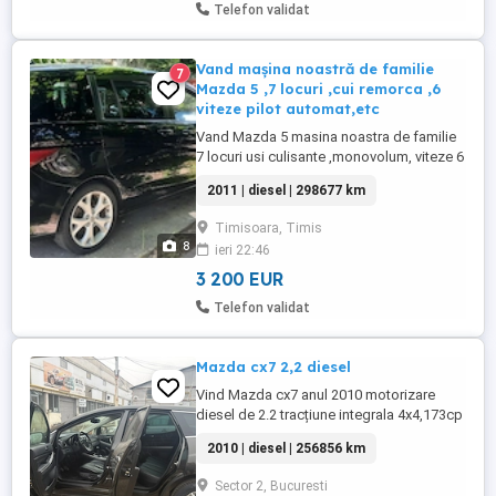
Telefon validat
Vand mașina noastră de familie
7
Mazda 5 ,7 locuri ,cui remorca ,6
viteze pilot automat,etc
Vand Mazda 5 masina noastra de familie
7 locuri usi culisante ,monovolum, viteze 6
,pilot automat, cui remorca 750kg, ITP
2011 | diesel | 298677 km
1.08.2026 ,Motorină, telefon mâini
libere,navigație, etc.masina funcționează
Timisoara, Timis
excelent...pastile frână fata spate
8
ieri 22:46
schimbate ,ulei motor etc
3 200 EUR
Telefon validat
Mazda cx7 2,2 diesel
Vind Mazda cx7 anul 2010 motorizare
diesel de 2.2 tracțiune integrala 4x4,173cp
cirlig de tractare,alarmă, interior piele
2010 | diesel | 256856 km
neagră, sistem audio bose cu cameră
mansalier, geamuri și oglinzi electrice
Sector 2, Bucuresti