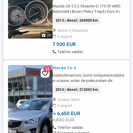
Mazda CX-5 2.2 Skyactiv-D 175 CP AWD
Automată | Bose | Piele | Trapă | Euro 6 |
CarPlay Wireless Vând Mazda CX-5, an
2013 | diesel | 240000 km
fabricație 2013, echipare bogată, motor
2.2 Skyactiv-D de 175 CP, cutie automată
Sector 4, Bucuresti
și tracțiune integrală (AWD). Mașina este
20
6 august
în stare foarte bună de funcționare, fiind
întreținută corespunzător ...
7 500 EUR
Telefon validat
Mazda Cx-5
15
Dubluclimatronic ,bord computer,incalzire
in scaune ,volan de piele,sistem de
navigatie ,închidere centralizata,pilot
2014 | diesel | 212042 km
automat,servo,proiectoare de
ceata,comenzi volan,senzori parcare fata
Oradea, Bihor
și spate,geamuri electrice,senzori lumina
6 august
și ploaie,cotiera fata spate,jante de
aluminiu,8 x airbag ,oglinzi electrice ...
6,650 EUR
6,850 EUR
Telefon validat