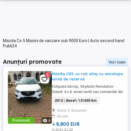
Mazda Cx-5 Masini de vanzare sub 9000 Euro | Auto second hand
Publi24
Anunțuri promovate
Vezi toate
Mazda CX5 cu roți aliaj cu anvelope
3
iarnă de rezervă
Echipare de top, SkyActiv Revolution
Diesel: 4 x 4, ecran tactil sau comandat din
buton de pe consola centrala, conexiune
2012 | diesel | 131600 km
telefon via Bluetooth, camera video spate
și senzori de parcare, scaun șofer reglabil
Sector 5, Bucuresti
electric, scaune față încălzite, trapă,
30 iulie
oglinzi laterale reglabile pliabile electric,
Promovat
6
pilot automat, ...
8,800 EUR
9,300 EUR