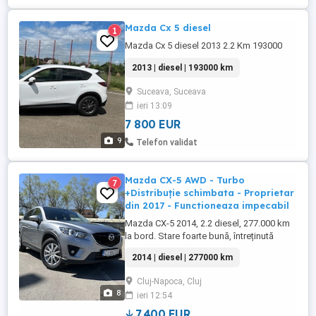
Mazda Cx 5 diesel
1
Mazda Cx 5 diesel 2013 2.2 Km 193000
2013 | diesel | 193000 km
Suceava, Suceava
ieri 13:09
7 800 EUR
9
Telefon validat
Mazda CX-5 AWD - Turbo
7
+Distribuție schimbata - Proprietar
din 2017 - Functioneaza impecabil
Mazda CX-5 2014, 2.2 diesel, 277.000 km
la bord. Stare foarte bună, întreținută
corect, proprietar din 2017. Distribuție
2014 | diesel | 277000 km
originala, ax cu came original schimbate și
turbine recondiționate la 200.000 km, ulei
Cluj-Napoca, Cluj
cutie automată schimbat recent, revizii la
8
ieri 12:54
timp. Curățare EGR, răcitor de gaze și
galerie ...
7,400 EUR