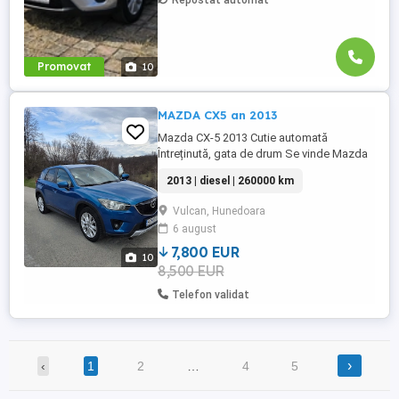
Repostat automat
Promovat
10
MAZDA CX5 an 2013
Mazda CX-5 2013 Cutie automată
Întreținută, gata de drum Se vinde Mazda
CX-5, an fabricație 2013, în stare bună de
2013 | diesel | 260000 km
funcționare, ideală pentru familie sau
drumuri lungi. Motorizare & transmisie:
Vulcan, Hunedoara
Cutie automată 260.000 km reali Întreținere
6 august
recentă: Distribuție schimbată Discuri și
plăcuțe de ...
7,800 EUR
10
8,500 EUR
Telefon validat
›
‹
1
2
…
4
5