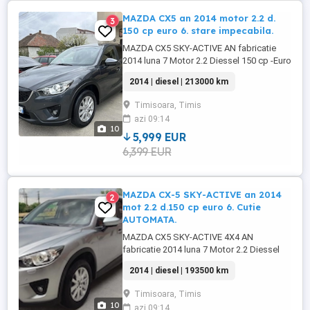
MAZDA CX5 an 2014 motor 2.2 d.
3
150 cp euro 6. stare impecabila.
MAZDA CX5 SKY-ACTIVE AN fabricatie
2014 luna 7 Motor 2.2 Diessel 150 cp -Euro
6 B norma de poluare co2 119 g
2014 | diesel | 213000 km
NAVIGATIE MARE COLOR +HARTA FULL
EUROPA DUBLU CLIMATRONIC DIGITAL -
Timisoara, Timis
Lane assist TINE BANDA -senzori ploaie
azi 09:14
+lumina automate computer de bord
10
+consum -CUTIE MANUALA 6+1 VITEZE
5,999 EUR
consum 6 %km. SENZORI ...
6,399 EUR
MAZDA CX-5 SKY-ACTIVE an 2014
2
mot 2.2 d.150 cp euro 6. Cutie
AUTOMATA.
MAZDA CX5 SKY-ACTIVE 4X4 AN
fabricatie 2014 luna 7 Motor 2.2 Diessel
150 cp -Euro 6 B norma de poluare co2
2014 | diesel | 193500 km
119 g -Tractiune 4x4 cuplaj la buton
NAVIGATIE MARE COLOR +HARTA FULL
Timisoara, Timis
EUROPA DUBLU CLIMATRONIC digital -
10
azi 09:14