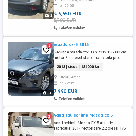
ieri 22:05
3,650 EUR
2
3,700 EUR
Telefon validat
mazda cx-5 2013
1
Se vinde mazda cx-5 Din 2013 186000 km
motor 2.2 diesel stare impecabila pret
7990 euro mai multe detalii la telefon
2013 | diesel | 186000 km
Pitesti, Arges
ieri 22:02
7 990 EUR
10
Telefon validat
Vand sau schimb Mazda cx 5
2
Vand schimb Mazda CX-5 Anul de
fabricatie: 2014 Motorizare 2.2 diesel 175
CP Euro 6 fara adblue Cutie automata,