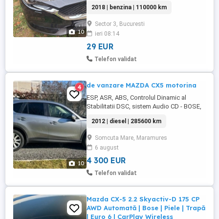
implicata intr-un accident rutier fata.
2018 | benzina | 110000 km
Motorul funtioneaza, incalzire oglinzi,
volan, scaune fata, senzori de parcare etc.
Sector 3, Bucuresti
Ofer si cer seriozitate.
10
ieri 08:14
29 EUR
Telefon validat
de vanzare MAZDA CX5 motorina
4
ESP, ASR, ABS, Controlul Dinamic al
Stabilitatii DSC, sistem Audio CD - BOSE,
Geamuri fata - spate electrice, Bluetooth,
2012 | diesel | 285600 km
Interior din piele, oglinzi retrovizoare
ajustabile electric, proiectoare ceata,
Somcuta Mare, Maramures
stergatoare parbriz automate cu sensor
6 august
de ploaie, airbag-uri frontale si laterale,
computer de bord, ...
4 300 EUR
10
Telefon validat
Mazda CX-5 2.2 Skyactiv-D 175 CP
AWD Automată | Bose | Piele | Trapă
| Euro 6 | CarPlay Wireless