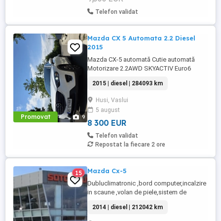
Telefon validat
Mazda CX 5 Automata 2.2 Diesel
2015
Mazda CX-5 automată Cutie automată
Motorizare 2.2AWD SKYACTIV Euro6
Sistem navigație Bluetooth Senzori lumini
2015 | diesel | 284093 km
ploaie Sistem start stop Dubluclimatronic
Comenzi volan Pilot automat Cotieră față
Husi, Vaslui
spate Senzori parcare față spate Faruri
5 august
automate fullled Proiectoare ceață led
Promovat
9
Semnalizați oglinzi Senzori presiune ...
8 300 EUR
Telefon validat
Repostat la fiecare 2 ore
Mazda Cx-5
15
Dubluclimatronic ,bord computer,incalzire
in scaune ,volan de piele,sistem de
navigatie ,închidere centralizata,pilot
2014 | diesel | 212042 km
automat,servo,proiectoare de
ceata,comenzi volan,senzori parcare fata