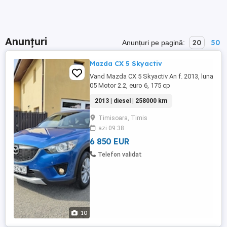
Anunțuri
20
50
Anunțuri pe pagină:
Mazda CX 5 Skyactiv
Vand Mazda CX 5 Skyactiv An f. 2013, luna
05 Motor 2.2, euro 6, 175 cp
Dubluclimatronic Computer bord Pilot
2013 | diesel | 258000 km
automat 4 geamuri electrice Faruri bixenon
Comenzi volan Navigație Bluetooth
Timisoara, Timis
Sistem audio BOSE Cheie let's go entry
azi 09:38
Line assist RVM(monitorizare unghi mort)
TCS(monitorizare tracțiune ...
6 850 EUR
Telefon validat
10