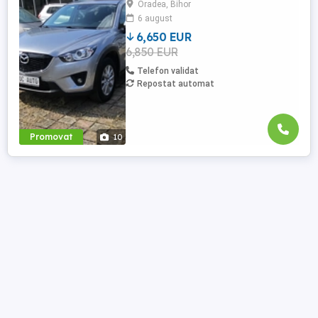
Oradea, Bihor
și spate,geamuri electrice,senzori lumina
6 august
și ploaie,cotiera fata spate,jante de
aluminiu,8 x airbag ,oglinzi electrice ...
6,650 EUR
6,850 EUR
Telefon validat
Repostat automat
Promovat
10