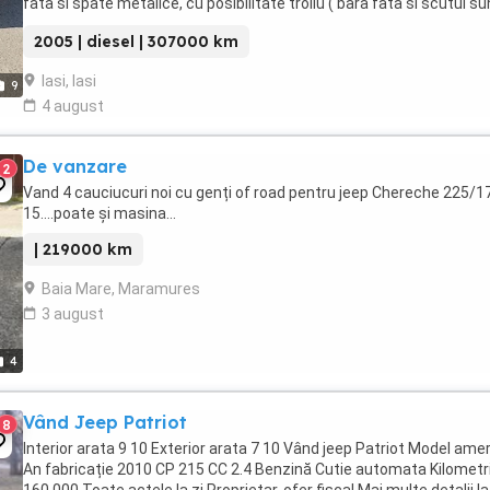
fata si spate metalice, cu posibilitate troliu ( bara fata si scutul su
date jos ...ptr ITP) -scut ...
2005 | diesel | 307000 km
Iasi, Iasi
9
4 august
De vanzare
2
Vand 4 cauciucuri noi cu genți of road pentru jeep Chereche 225/1
15....poate și masina...
| 219000 km
Baia Mare, Maramures
3 august
4
Vând Jeep Patriot
8
Interior arata 9 10 Exterior arata 7 10 Vând jeep Patriot Model ame
An fabricație 2010 CP 215 CC 2.4 Benzină Cutie automata Kilometr