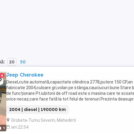
nă:
20
50
Jeep Cherokee
4
Diesel,cutie automată,capacitate cilindrica 2778,putere 150 CP,an
fabricatie 2004,culoare gri,volan pe stânga,cauciucuri bune.Stare 
de funcționare Pt.iubitorii de off road este o masina care te scoate
orice necaz,care face fată la tot felul de terenuri.Prezinta deasup
plafonului urme de ...
2004 | diesel | 190000 km
Drobeta-Turnu Severin, Mehedinti
ieri 22:54
9