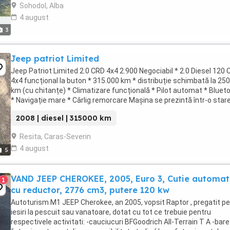
Sohodol, Alba
4 august
3
Jeep patriot Limited
Jeep Patriot Limited 2.0 CRD 4x4 2.900 Negociabil * 2.0 Diesel 120 
4x4 funcțional la buton * 315.000 km * distribuție schimbată la 25
km (cu chitanțe) * Climatizare funcțională * Pilot automat * Bluet
* Navigație mare * Cârlig remorcare Mașina se prezintă într-o star
foarte bună, ...
2008 | diesel | 315000 km
Resita, Caras-Severin
4 august
5
VAND JEEP CHEROKEE, 2005, Euro 3, Cutie automa
1
cu reductor, 2776 cm3, putere 120 kw
Autoturism M1 JEEP Cherokee, an 2005, vopsit Raptor , pregatit p
iesiri la pescuit sau vanatoare, dotat cu tot ce trebuie pentru
respectivele activitati: -cauciucuri BFGoodrich All-Terrain T A -bare