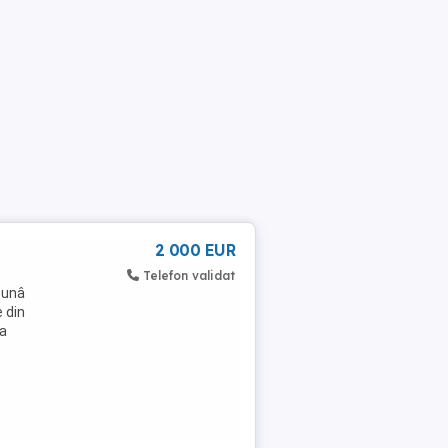
2 000 EUR
Telefon validat
bunâ
 din
ra