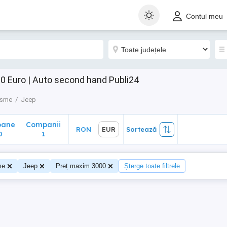
ane
Companii
RON
EUR
Sortează
Contul meu
1
0 Euro | Auto second hand Publi24
isme
Jeep
oane
Companii
RON
EUR
Sortează
0
1
me
Jeep
Preț maxim 3000
Șterge toate filtrele