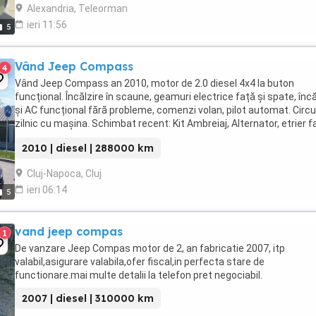
Alexandria, Teleorman
ieri 11:56
5
Vând Jeep Compass
4
Vând Jeep Compass an 2010, motor de 2.0 diesel 4x4 la buton
funcțional. Încălzire în scaune, geamuri electrice față și spate, încă
și AC funcțional fără probleme, comenzi volan, pilot automat. Circu
zilnic cu mașina. Schimbat recent: Kit Ambreiaj, Alternator, etrier f
plăcute de frână, arcuri ...
2010 | diesel | 288000 km
Cluj-Napoca, Cluj
ieri 06:14
5
vand jeep compas
1
De vanzare Jeep Compas motor de 2, an fabricatie 2007, itp
valabil,asigurare valabila,ofer fiscal,in perfecta stare de
functionare.mai multe detalii la telefon pret negociabil.
2007 | diesel | 310000 km