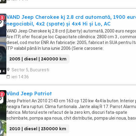
8
VAND Jeep Cherokee kj 2.8 crd automată, 1900 eur
3
negociabil, 4x2 (spate) și 4x4 Hi și Lo, AC
VAND Jeep Cherokee kj 2.8 crd (Liberty) automată, 2000 euro negoc
Are ITP, ofer fiscal pe loc Capacitate cilindrica: 2800 cm 3 , common
diesel, cod motor ENR An fabricație: 2005, fabricat in SUA pentru It
ITP valabil până în luna iunie 2006 (Serie caroserie:
1J89G6E8525W697694) Aer condiționat Air-bag-uri: ...
2005 | diesel | 240000 km
Sector 5, Bucuresti
4
ieri 14:36
Vând Jeep Patriot
2
Jeep Patriot An 2010 2143 cm 163 cp 120 kw 4x4 la buton. Interior 
neagra fara rupturi. Clima funtionala. Jante aliaj R 17. Parrot Alarm
fabrica. Motorul este refacut de la zero km, discuri fata-spate
schimbate, pompa apa noua, chit distributie, pompa ulei noua, bas
fata schimbate, etc Geamuri ...
2010 | diesel | 230000 km