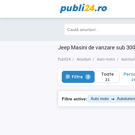
publi
24
.ro
Toate
Perso
Filtre
3
21
20
Jeep Masini de vanzare sub 300
Publi24
Anunțuri
Auto moto
Autotur
Toate
Pers
Filtre
3
21
2
→
Filtre active:
Auto moto
Autoturis