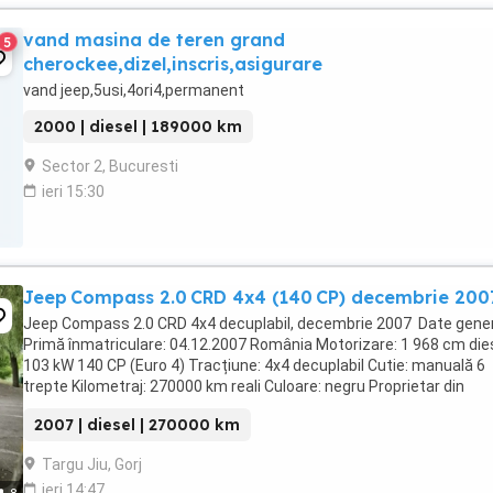
vand masina de teren grand
5
cherockee,dizel,inscris,asigurare
vand jeep,5usi,4ori4,permanent
2000 | diesel | 189000 km
Sector 2, Bucuresti
ieri 15:30
Jeep Compass 2.0 CRD 4x4 (140 CP) decembrie 200
Jeep Compass 2.0 CRD 4x4 decuplabil, decembrie 2007 Date gene
Primă înmatriculare: 04.12.2007 România Motorizare: 1 968 cm dies
103 kW 140 CP (Euro 4) Tracțiune: 4x4 decuplabil Cutie: manuală 6
trepte Kilometraj: 270000 km reali Culoare: negru Proprietar din
decembrie 2024 tranzacție directă, ...
2007 | diesel | 270000 km
Targu Jiu, Gorj
ieri 14:47