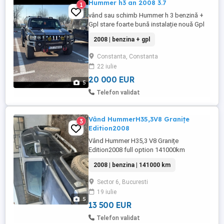
Hummer h3 an 2008 3.7
1
vând sau schimb Hummer h 3 benzină +
Gpl stare foarte bună instalație nouă Gpl
piese de schimb noi.
2008 | benzina + gpl
Constanta, Constanta
22 iulie
20 000 EUR
5
Telefon validat
Vând HummerH35,3V8 Granițe
3
Edition2008
Vând Hummer H35,3 V8 Granițe
Edition2008 full option 141000km
transmisie automata
2008 | benzina | 141000 km
Sector 6, Bucuresti
19 iulie
5
13 500 EUR
Telefon validat