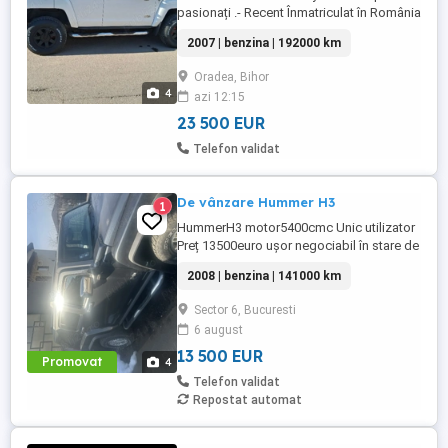
pasionați .- Recent Înmatriculat în România
în 2026. Mașina este în stare impecabilă
2007 | benzina | 192000 km
,se vinde doar cu transcriere ,accept orice
test autorizat ! Pentru mai multe detalii
Oradea, Bihor
doar telefonic. În mașină sa investit recent
4
azi 12:15
7.000 euro ( Schimbat ulei cutie , ulei +
filtre ...
23 500 EUR
Telefon validat
De vânzare Hummer H3
1
HummerH3 motor5400cmc Unic utilizator
Preț 13500euro ușor negociabil în stare de
funcționare înmatriculat
2008 | benzina | 141000 km
Sector 6, Bucuresti
6 august
13 500 EUR
Promovat
4
Telefon validat
Repostat automat