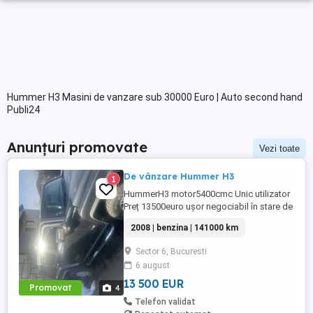
Hummer H3 Masini de vanzare sub 30000 Euro | Auto second hand
Publi24
Anunțuri promovate
Vezi toate
De vânzare Hummer H3
1
HummerH3 motor5400cmc Unic utilizator
Preț 13500euro ușor negociabil în stare de
funcționare înmatriculat
2008 | benzina | 141000 km
Sector 6, Bucuresti
6 august
13 500 EUR
Promovat
4
Telefon validat