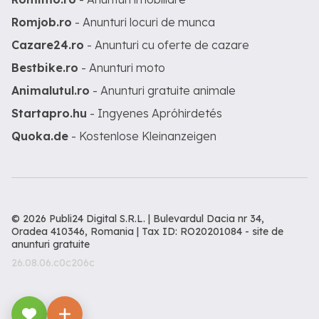
Romjob.ro
- Anunturi locuri de munca
Cazare24.ro
- Anunturi cu oferte de cazare
Bestbike.ro
- Anunturi moto
Animalutul.ro
- Anunturi gratuite animale
Startapro.hu
- Ingyenes Apróhirdetés
Quoka.de
- Kostenlose Kleinanzeigen
© 2026 Publi24 Digital S.R.L. | Bulevardul Dacia nr 34,
Oradea 410346, Romania | Tax ID: RO20201084 -
site de
anunturi gratuite
26.08.06.c0c206c