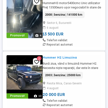
HummerH3 motor5400cmc Unic utilizator
Preț 13500euro ușor negociabil în stare de
funcționare înmatriculat
2008 | benzina | 141000 km
Sector 6, Bucuresti
6 august
13 500 EUR
Promovat
4
Telefon validat
Repostat automat
Hummer H2 Limuzina
2
Bună ziua, vând o limuzină Hummer H2.
Necesita niște reparații, dar este în stare
bună. Mașina este ideală pentru petreceri,
2003 | benzina | 25000 km
închirieri sau muncă ca șofer. Accept orice
fel de schimb. Nu ezitați să mă contactați.
Resita Mica, Caras-Severin
4 august
20 000 EUR
Promovat
10
Telefon validat
Repostat automat