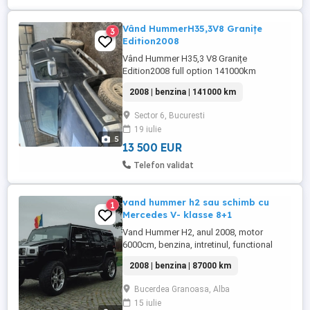
Vând HummerH35,3V8 Granițe
3
Edition2008
Vând Hummer H35,3 V8 Granițe
Edition2008 full option 141000km
transmisie automata
2008 | benzina | 141000 km
Sector 6, Bucuresti
19 iulie
5
13 500 EUR
Telefon validat
vand hummer h2 sau schimb cu
1
Mercedes V- klasse 8+1
Vand Hummer H2, anul 2008, motor
6000cm, benzina, intretinul, functional
impozit platit pe anul 2026, mai multe
2008 | benzina | 87000 km
detalii la telefon sau schimb cu Mercedes
V- klasse 8+1 la schimb pretul este 24000
Bucerdea Granoasa, Alba
euro
15 iulie