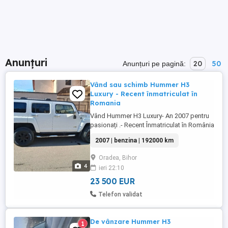
Anunțuri
20
50
Anunțuri pe pagină:
Vând sau schimb Hummer H3
Luxury - Recent înmatriculat în
Romania
Vând Hummer H3 Luxury- An 2007 pentru
pasionați .- Recent Înmatriculat în România
în 2026. Mașina este în stare impecabilă
2007 | benzina | 192000 km
,se vinde doar cu transcriere ,accept orice
test autorizat ! Pentru mai multe detalii
Oradea, Bihor
doar telefonic. În mașină sa investit recent
4
ieri 22:10
7.000 euro ( Schimbat ulei cutie , ulei +
filtre ...
23 500 EUR
Telefon validat
De vânzare Hummer H3
1