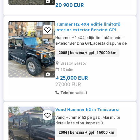
5
20 900 EUR
Hummer H2 4X4 ediție limitată
interior exterior Benzina GPL
Hummer H2 4X4 ediție limitată interior
exterior Benzina GPL,acesta dispune de
jante off -road faruri suplimentare și o
2005 | benzina + gpl | 170000 km
caroserie neagra care îi conferă un aspect
agresiv și atrăgător.Humerr H2 e puternic
Brasov, Brasov
potrivit pentru utilizare in conditi diverse
13 iulie
de teren cauciucuri de iarna geamuri
5
electrice oglinzi ...
25,000 EUR
27,000 EUR
Telefon validat
Vand Hummer h2 in Timisoara
Vand Hummer h2 pe gaz . Mai multe
detalii la telefon .Impozit 0 .
2004 | benzina + gpl | 16000 km