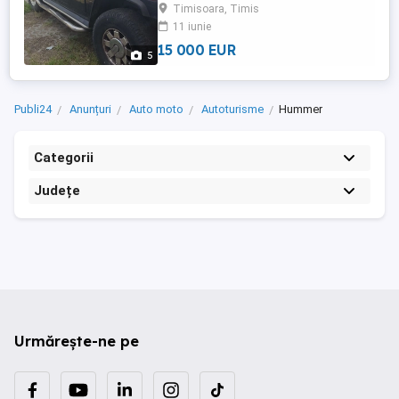
Timisoara, Timis
11 iunie
15 000 EUR
5
Publi24
Anunțuri
Auto moto
Autoturisme
Hummer
Categorii
Județe
Urmărește-ne pe