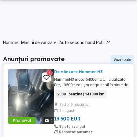
Hummer Masini de vanzare | Auto second hand Publi24
Anunțuri promovate
Vezi toate
De vânzare Hummer H3
1
HummerH3 motor5400cmc Unic utilizator
Preț 13500euro ușor negociabil în stare de
funcționare înmatriculat
2008 | benzina | 141000 km
Sector 6, Bucuresti
6 august
13 500 EUR
Promovat
4
Telefon validat
Repostat automat