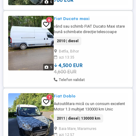
700 EUR
5
Fiat Ducato maxi
6
vănd sau schimb FIAT Ducato Maxi stare
bună schimbate direcție telescoape
plăcute filtre ulei etc 90.000 km kilometrii
2010 | diesel
reali sau schimb
Betfia, Bihor
azi 13:35
4,500 EUR
5
4,600 EUR
Telefon validat
Fiat Doblo
7
Autoutilitara mică cu un consum excelent
Motor 1.3 multijet 130000 km Unic
proprietar in Austria
2011 | diesel | 130000 km
Baia Mare, Maramures
azi 12:57