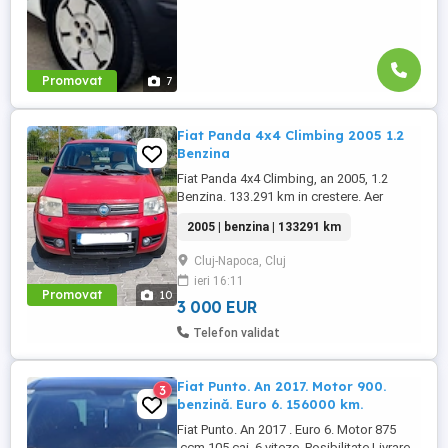
Promovat
7
Fiat Panda 4x4 Climbing 2005 1.2
Benzina
Fiat Panda 4x4 Climbing, an 2005, 1.2
Benzina. 133.291 km in crestere. Aer
conditionat, geamuri electrice fata, 4x4
2005 | benzina | 133291 km
permanent. Detin masina din 2021 si de
atunci am investit urmatoarele in ea: -
Cluj-Napoca, Cluj
schimbat alternator - schimbat coloana
ieri 16:11
volan electronica - inlocuit ambele sonde
Promovat
10
lambda - inlocuit capete ...
3 000 EUR
Telefon validat
Fiat Punto. An 2017. Motor 900.
3
benzină. Euro 6. 156000 km.
Fiat Punto. An 2017 . Euro 6. Motor 875
.ccm 105 cai. 6 viteze. Posibilitate Livrare