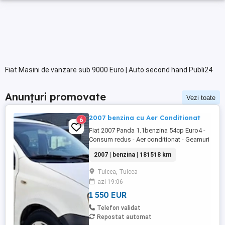
Fiat Masini de vanzare sub 9000 Euro | Auto second hand Publi24
Anunțuri promovate
Vezi toate
2007 benzina cu Aer Conditionat
6
Fiat 2007 Panda 1.1benzina 54cp Euro4 -
Consum redus - Aer conditionat - Geamuri
electrice - Oglinzile reglabile - Sistem
2007 | benzina | 181518 km
ftanare ABS - Airbaguri frontale - Radio CD
cu MP3 - Anvelope de iarna M+S -
Tulcea, Tulcea
Portbagaj foarte incapator - Rulaj
azi 19:06
certificabil 181.518 km # Motorizare fiabila
in 4 cilindri Autoturism ...
1 550 EUR
Telefon validat
Repostat automat