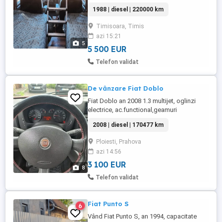
2,5 an fabricație 1988,caroserie aluminiu,
1988 | diesel | 220000 km
in stare foarte bună. Panou solar 270W
Baterie 220A Invertor 800 Frigider cu
Timisoara, Timis
congelator mare 220v care merge pe
azi 15:21
panoul solar. Trape noi schimbate cu
5
garanție WC-UL cu caseta ...
5 500 EUR
Telefon validat
De vânzare Fiat Doblo
Fiat Doblo an 2008 1.3 multijet, oglinzi
electrice, ac.functional,geamuri
electrice,abs, airbag, proprietar, mașină
2008 | diesel | 170477 km
personală,de 13,ani, întreținere și
schimburi făcute la timp nu necesita
Ploiesti, Prahova
investiții.pretul este de
azi 14:56
3100.euro.negociabil.pentru mai multe
detalii sunați pe Nr. .
3 100 EUR
8
Telefon validat
Fiat Punto S
6
Vând Fiat Punto S, an 1994, capacitate