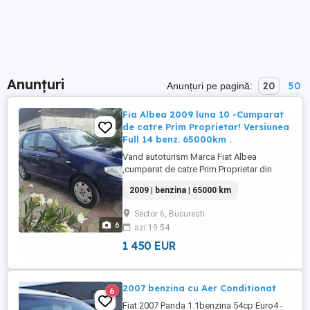
Anunțuri
20
50
Anunțuri pe pagină:
Fia Albea 2009 luna 10 -Cumparat
de catre Prim Proprietar! Versiunea
Full 14 benz. 65000km .
Vand autoturism Marca Fiat Albea
,cumparat de catre Prim Proprietar din
Reprezentanta Fiat RO ,in anul 2009 luna
2009 | benzina | 65000 km
10 (persona in varsta )Acest model este
echipat cu cel mai fiabil si economic
Sector 6, Bucuresti
motor 1400 benzina 57 kw euro 4. Aer
6
azi 19:54
conditionat perfect functionabil, servo
directie,geamuri electrice , oglinzi ...
1 450 EUR
2007 benzina cu Aer Conditionat
6
Fiat 2007 Panda 1.1benzina 54cp Euro4 -