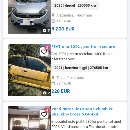
2020 | diesel | 290000 km
Alexandria, Teleorman
azi 16:46
8 200 EUR
5
FIAT anu 2001 , pentru reciclare
3
Fiat 2001 pentru reciclare 1300 Ron,nu
ofer transport
2021 | benzina + gpl | 276505 km
Tuzla, Constanta
azi 16:40
228 EUR
2
Vând autorulota sau Schimb cu
4
Suzuki S-Cross SX4 4x4
Impozitul este plătit 580 lei pentru tot anul
2026. Vând autorulota Fiat ducato motor