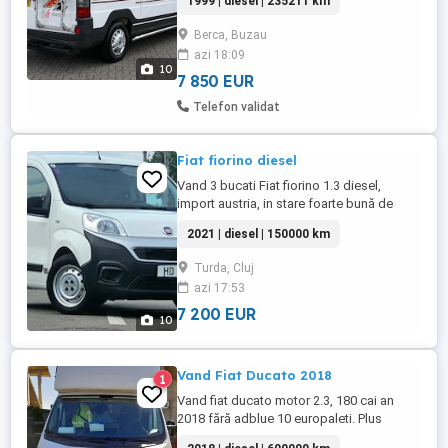
1999 | diesel | 235211 km
pentru vacanțe, ieșiri la munte mare în
cuplu. Mașina pornește, se deplasează și
Berca, Buzau
funcționeză fain. - Motor 2.8 Diesel robust
azi 18:09
(87 CP) economic, simplu și rezistent -
10
Cutie manuală - ...
7 850 EUR
Telefon validat
Fiat fiorino diesel
Vand 3 bucati Fiat fiorino 1.3 diesel,
import austria, in stare foarte bună de
funcționare. Masinile se afla la Turda , jud
2021 | diesel | 150000 km
Cluj. Pentru informații suplimentare va
rugam mesaj la nr.
Turda, Cluj
azi 17:53
7 200 EUR
10
Vand Fiat Ducato 2018
1
Vand fiat ducato motor 2.3, 180 cai an
2018 fără adblue 10 europaleti. Plus
contract de colaborare pentru curse pe