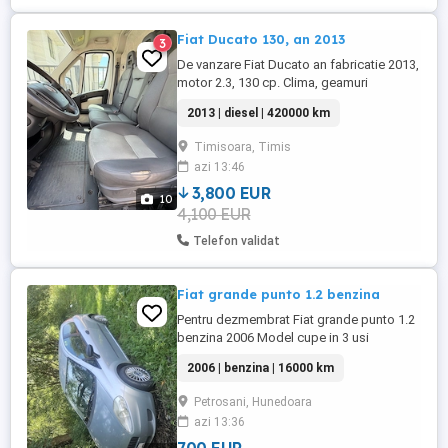
Fiat Ducato 130, an 2013
3
De vanzare Fiat Ducato an fabricatie 2013,
motor 2.3, 130 cp. Clima, geamuri
electrice, oglinzi incalzite. Masina este
2013 | diesel | 420000 km
complet functionala. La cerere, se pot
indeparta colantele cu "Sameday" .
Timisoara, Timis
azi 13:46
3,800 EUR
10
4,100 EUR
Telefon validat
Fiat grande punto 1.2 benzina
Pentru dezmembrat Fiat grande punto 1.2
benzina 2006 Model cupe in 3 usi
IMOBILIZATOR DEFECT! schimbat
2006 | benzina | 16000 km
ambreaj anul trecut Filtre ulei bucșe pivoți
brațe telescoape discuri de frana plăcute
Petrosani, Hunedoara
timonerie În februarie sau băgat 6 mii lei in
azi 13:36
ea ! Se vinde fără acte !