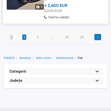
2,600 EUR
5
3,000 EUR
Telefon validat
›
‹
1
2
…
28
29
Publi24
Anunțuri
Auto moto
Autoturisme
Fiat
Categorii
Județe