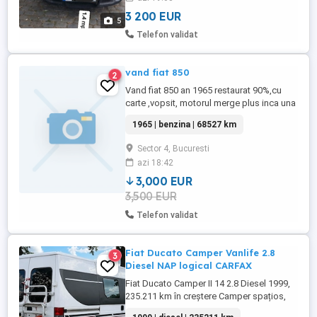
Computer bord Radio cd mp3 aux Două
chei originale Fiat cu ...
3 200 EUR
5
Telefon validat
vand fiat 850
2
Vand fiat 850 an 1965 restaurat 90%,cu
carte ,vopsit, motorul merge plus inca una
pentru piese . Se poate vedea in sect 4
1965 | benzina | 68527 km
Bucuresti.pret 3500e. Mai am 2 seturi de
pistoane cu segmenti noi 250e setul
Sector 4, Bucuresti
azi 18:42
3,000 EUR
3,500 EUR
Telefon validat
Fiat Ducato Camper Vanlife 2.8
3
Diesel NAP logical CARFAX
Fiat Ducato Camper II 14 2.8 Diesel 1999,
235.211 km în creștere Camper spațios,
bine amenajat și gata de drum. Ideal