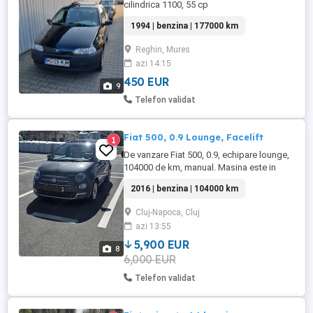
cilindrica 1100, 55 cp
1994 | benzina | 177000 km
Reghin, Mures
azi 14:15
450 EUR
9
Telefon validat
Fiat 500, 0.9 Lounge, Facelift
1
De vanzare Fiat 500, 0.9, echipare lounge,
104000 de km, manual. Masina este in
stare perfecta de funcționare, interior in
2016 | benzina | 104000 km
stare perfecta. Revizia facuta la 102000 de
km. Masina are trapa, faruri xenon,
Cluj-Napoca, Cluj
cauciucuri all season in stare foarte buna.
azi 13:55
RAR efectuat. Se vinde de pe firma, pret
negociabil, 5900 ...
5,900 EUR
8
6,000 EUR
Telefon validat