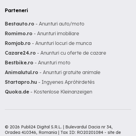
Parteneri
Bestauto.ro
- Anunturi auto/moto
Romimo.ro
- Anunturi imobiliare
Romjob.ro
- Anunturi locuri de munca
Cazare24.ro
- Anunturi cu oferte de cazare
Bestbike.ro
- Anunturi moto
Animalutul.ro
- Anunturi gratuite animale
Startapro.hu
- Ingyenes Apróhirdetés
Quoka.de
- Kostenlose Kleinanzeigen
© 2026 Publi24 Digital S.R.L. | Bulevardul Dacia nr 34,
Oradea 410346, Romania | Tax ID: RO20201084 -
site de