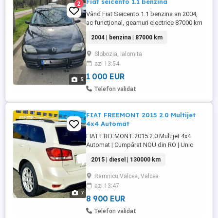
Fiat seicento 1.1 benzina
2
Vând Fiat Seicento 1.1 benzina an 2004,
ac funcțional, geamuri electrice 87000 km
unic proprietar inRo. Nu prezintă rugina.
2004 | benzina | 87000 km
Mașina merge foarte bine
Slobozia, Ialomita
azi 13:54
1 000 EUR
5
Telefon validat
FIAT FREEMONT 2015 2.0 Multijet
4x4 Automat
FIAT FREEMONT 2015 2.0 Multijet 4x4
Automat | Cumpărat NOU din RO | Unic
Proprietar Descriere: Vând Fiat Freemont,
2015 | diesel | 130000 km
an de fabricație 2015, motorizare 2.0
Diesel (170 CP), cutie automată și
Ramnicu Valcea, Valcea
tracțiune integrală (AWD). Cumpărată de
azi 13:47
NOUĂ din România: Achiziționată direct
7
de la reprezentanța Auto Perugia ...
8 900 EUR
Telefon validat