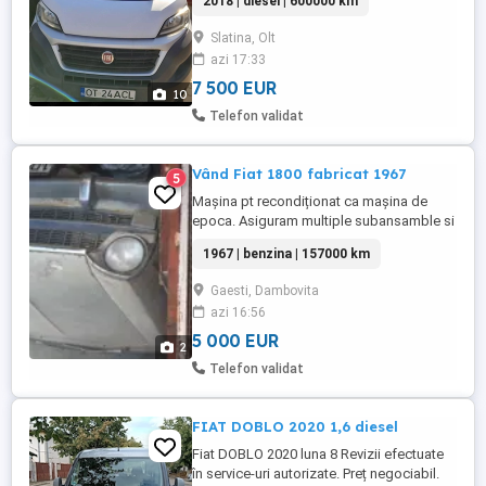
2018 | diesel | 600000 km
tara. Fiscal pe loc acte valabile .
Cauciucuri noi all seazon, navigatie,
Slatina, Olt
cușeta dormit . Masina este pe perne de
azi 17:33
aer si arcuri în stare perfecta de
functionare pregătită de treaba . Masina ...
7 500 EUR
10
Telefon validat
Vând Fiat 1800 fabricat 1967
5
Mașina pt recondiționat ca mașina de
epoca. Asiguram multiple subansamble si
piese, toate originale.
1967 | benzina | 157000 km
Gaesti, Dambovita
azi 16:56
5 000 EUR
2
Telefon validat
FIAT DOBLO 2020 1,6 diesel
Fiat DOBLO 2020 luna 8 Revizii efectuate
în service-uri autorizate. Preț negociabil.