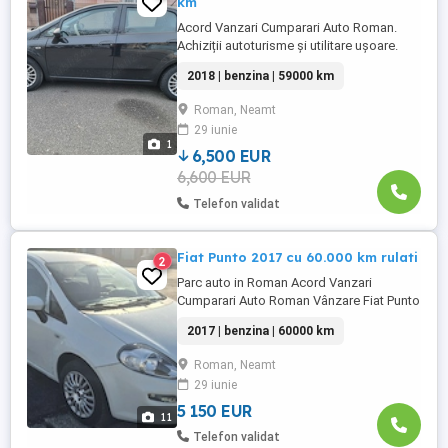
km
Acord Vanzari Cumparari Auto Roman.
Achiziții autoturisme și utilitare ușoare.
Autoturism cumparat din reprezentanța
2018 | benzina | 59000 km
Italia în August 2018 și înmatriculat
România 2024 . unic proprietar. utilizator.
Roman, Neamt
Autoturismul are 59.000 km Funcționare
29 iunie
Ireproșabilă Aspectul ireprosabil Se
1
comporta ca un autoturism ...
6,500 EUR
6,600 EUR
Telefon validat
Fiat Punto 2017 cu 60.000 km rulati
2
Parc auto in Roman Acord Vanzari
Cumparari Auto Roman Vânzare Fiat Punto
Evo 2017 Cumparat din Reprezentanța
2017 | benzina | 60000 km
Romania. in August 2017 Acte și taxe la zi.
Motor 1.4 benzină, clasic .E6
Roman, Neamt
Functioneaza impecabil Se accepta orice
29 iunie
verificare. Se poate asigura transportul la
domiciliu sau se face plinul ...
5 150 EUR
11
Telefon validat