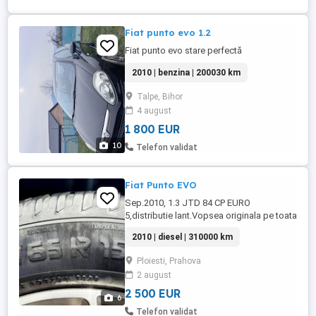
Fiat punto evo 1.2
Fiat punto evo stare perfectă
2010 | benzina | 200030 km
Talpe, Bihor
4 august
1 800 EUR
10
Telefon validat
Fiat Punto EVO
Sep.2010, 1.3 JTD 84 CP EURO
5,distributie lant.Vopsea originala pe toata
masina (negru cu reflexii de sidef rosu)
2010 | diesel | 310000 km
310 mii km, Import Olanda, primul
proprietoar in Rom
Ploiesti, Prahova
(RAR,nr.negre),schimbat ulei si toate
2 august
filtrele la 305mii km si schimbat toate
bujiile [BOSH] 300ron.Schimbat baterie
2 500 EUR
6
(garantie pana in ...
Telefon validat