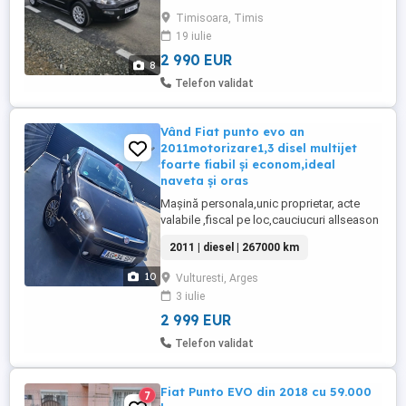
-Computer bord -Senzori parcare -
Timisoara, Timis
Geamuri electrice -Oglinzi electrice
19 iulie
încălzite -Proiectoare ceață -Jante aliaj
originale -Pret neg
2 990 EUR
8
Telefon validat
Vând Fiat punto evo an
2011motorizare1,3 disel multijet
foarte fiabil și econom,ideal
naveta și oras
Mașină personala,unic proprietar, acte
valabile ,fiscal pe loc,cauciucuri allseason
noi,rezervă noua,pilot automat,clima,volan
2011 | diesel | 267000 km
reglabil geamuri electrice fata, filtru de
particule, scaune reglabile electric lombar,
10
Vulturesti, Arges
fără martori aprinsi în bord mai multe
3 iulie
detalii la tel.
2 999 EUR
Telefon validat
Fiat Punto EVO din 2018 cu 59.000
7