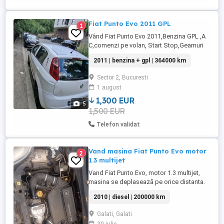
Fiat Punto Evo 2011 GPL
1
Vând Fiat Punto Evo 2011,Benzina GPL ,A
C,comenzi pe volan, Start Stop,Geamuri
electrice,Servo electric(CITY) ,etc.Masina
2011 | benzina + gpl | 364000 km
funcționează excelent,sunt proprietar in
acte .
Sector 2, Bucuresti
1 august
1,300 EUR
5
1,500 EUR
Telefon validat
Vand masina Fiat Punto Evo motor
2
1.3 multijet
Vand Fiat Punto Evo, motor 1.3 multijet,
masina se deplasează pe orice distanta.
Probleme DPF înfundat, consuma ulei.
2010 | diesel | 200000 km
Galati, Galati