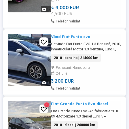
27 iulie
anvelope noi de vară dot 2025(total jante
cu anvelope 600 ),jante ...
4,000 EUR
5
4,500 EUR
Telefon validat
Vând Fiat Punto evo
Se vinde Fiat Punto EVO 1.3 Benzină, 2010,
înmatriculată Motor 1.3 benzina, Euro 5,
cutie manuală fiabil și consum foarte
2010 | benzina | 214000 km
redus (5% urban 4,5% extraurban), costuri
mici de întreținere. Kilometraj: 213.xxx km
Petrosani, Hunedoara
Întreținere la zi: revizii făcute, ulei și
24 iulie
plăcuțe schimbate recent, anvelope all-
season ...
3 200 EUR
4
Telefon validat
Fiat Grande Punto Evo diesel
1
Fiat Grande Punto Evo -An fabricație 2010
09 -Motorizare 1.3 diesel Euro 5 --
Climatronic,abs,servo -Radio-cd cu
2010 | diesel | 260000 km
comenzi volan -Tempomat (pilot automat)