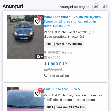
Anunțuri
20
50
Anunțuri pe pagină:
Vand Fiat Punto Evo,an 2010,euro
1
5,motor 1.3 diesel,proprietar in
acte,192.000km
Vând Fiat Punto Evo din an 2010,1.3
diesel,proprietar în acte,fără
rugină,tapițerie curată. Dotări: geamuri
2010 | diesel | 192000 km
electrice față aer condiționat perfect
funcțional computer bord,comenzi pe
GORNET, Prahova
volan,etc kit ambreiaj nou schimbat în
6
ieri 06:56
11.2025 cauciucuri all season stare foarte
bună mașina nu bate nu troncane,merge ...
1,800 EUR
1,850 EUR
Telefon validat
Fiat Punto Evo Euro 5
2
Vând Fiat Punto Evo,maşina economică și
fiabilă,ideală pentru oraș sau pentru
începători. Motor simplu pe
2011 | benzina | 219702 km
benzina,costuri mici de întreținere.Data