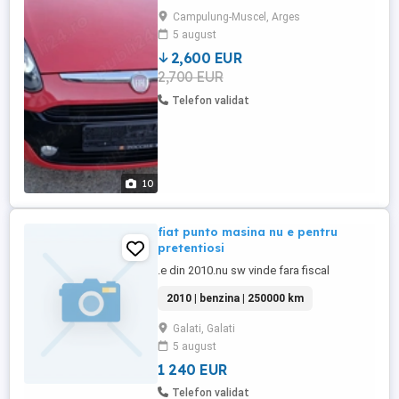
fabricației :12.07.2011 Motor:1,2
Campulung-Muscel, Arges
benzina(1242cm3) Putere :51Kw Euro 5;
5 august
Kilometraj:219702km,Carte
service!Importată din Germania!Inspecție
2,600 EUR
valabila ...
2,700 EUR
Telefon validat
10
fiat punto masina nu e pentru
pretentiosi
.e din 2010.nu sw vinde fara fiscal
2010 | benzina | 250000 km
Galati, Galati
5 august
1 240 EUR
Telefon validat