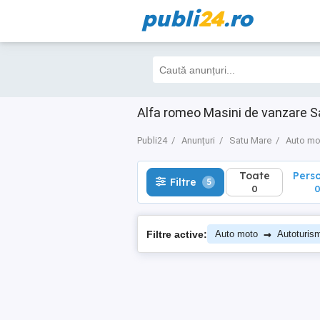
publi
24
.ro
Toate
Perso
Filtre
5
0
0
Alfa romeo Masini de vanzare S
Publi24
Anunțuri
Satu Mare
Auto mo
Toate
Pers
Filtre
5
0
→
Filtre active:
Auto moto
Autoturis