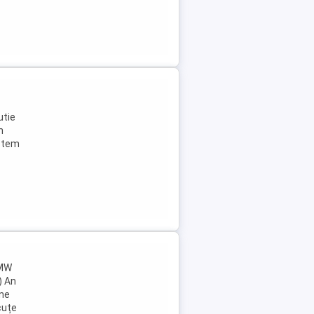
utie
n
istem
BMW
) An
une
cuțe