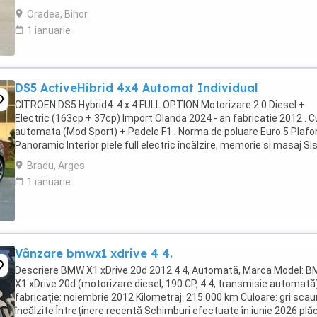
Oradea, Bihor
1 ianuarie
DS5 ActiveHibrid 4x4 Automat Individual
CITROEN DS5 Hybrid4. 4 x 4 FULL OPTION Motorizare 2.0 Diesel +
Electric (163cp + 37cp) Import Olanda 2024 - an fabricatie 2012 . C
automata (Mod Sport) + Padele F1 . Norma de poluare Euro 5 Plafo
Panoramic Interior piele full electric încălzire, memorie si masaj S
Comfort Keyless ...
Bradu, Arges
1 ianuarie
Vânzare bmwx1 xdrive 4 4.
Descriere BMW X1 xDrive 20d 2012 4 4, Automată, Marca Model: 
X1 xDrive 20d (motorizare diesel, 190 CP, 4 4, transmisie automată
fabricație: noiembrie 2012 Kilometraj: 215.000 km Culoare: gri sca
încălzite Întreținere recentă Schimburi efectuate în iunie 2026 plă