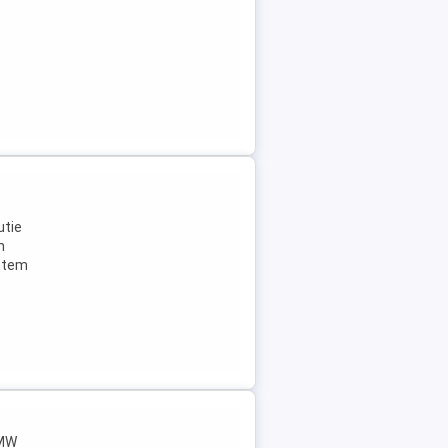
utie
n
istem
BMW