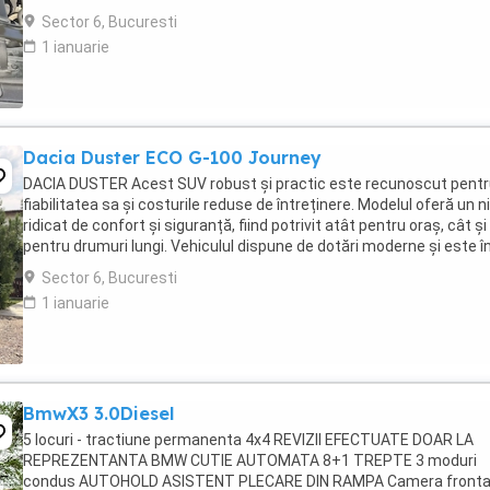
de frână + senzor, ...
Sector 6, Bucuresti
1 ianuarie
Dacia Duster ECO G-100 Journey
DACIA DUSTER Acest SUV robust și practic este recunoscut pent
fiabilitatea sa și costurile reduse de întreținere. Modelul oferă un ni
ridicat de confort și siguranță, fiind potrivit atât pentru oraș, cât și
pentru drumuri lungi. Vehiculul dispune de dotări moderne și este î
stare foarte bună. 5 ...
Sector 6, Bucuresti
1 ianuarie
BmwX3 3.0Diesel
5 locuri - tractiune permanenta 4x4 REVIZII EFECTUATE DOAR LA
REPREZENTANTA BMW CUTIE AUTOMATA 8+1 TREPTE 3 moduri
condus AUTOHOLD ASISTENT PLECARE DIN RAMPA Camera fronta