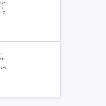
) An
une
cuțe
ru
vel
ntr-o