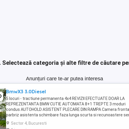
.
Selectează categoria și alte filtre de căutare pe
Anunțuri care te-ar putea interesa
BmwX3 3.0Diesel
5 locuri - tractiune permanenta 4x4 REVIZII EFECTUATE DOAR LA
REPREZENTANTA BMW CUTIE AUTOMATA 8+1 TREPTE 3 moduri
condus AUTOHOLD ASISTENT PLECARE DIN RAMPA Camera fronta
parbriz asistenta schimbare faza lunga scurta si recunoastere s
rutiere Keyless Go ! Pornire fara cheie Keyless ...
Sector 4, Bucuresti