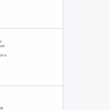
ru
vel
ntr-o
la