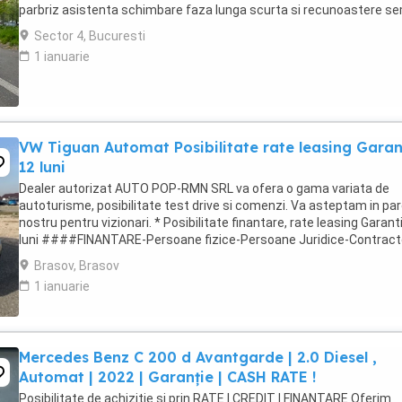
parbriz asistenta schimbare faza lunga scurta si recunoastere s
rutiere Keyless Go ! Pornire fara cheie Keyless ...
Sector 4, Bucuresti
1 ianuarie
VW Tiguan Automat Posibilitate rate leasing Garan
12 luni
Dealer autorizat AUTO POP-RMN SRL va ofera o gama variata de
autoturisme, posibilitate test drive si comenzi. Va asteptam in par
nostru pentru vizionari. * Posibilitate finantare, rate leasing Garant
luni ####FINANTARE-Persoane fizice-Persoane Juridice-Contract
munca in strainatate### ...
Brasov, Brasov
1 ianuarie
Mercedes Benz C 200 d Avantgarde | 2.0 Diesel ,
Automat | 2022 | Garanție | CASH RATE !
Posibilitate de achiziție și prin RATE | CREDIT | FINANȚARE Oferim