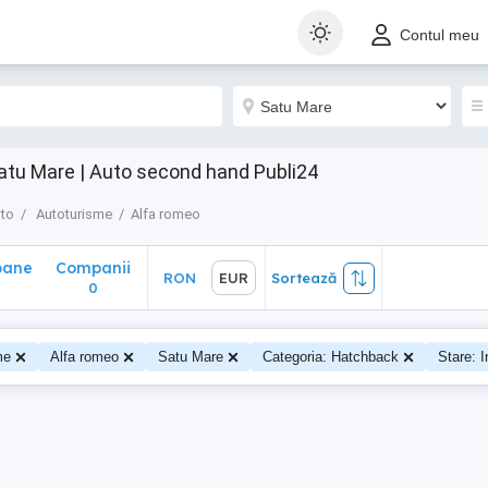
ane
Companii
RON
EUR
Sortează
Contul meu
0
atu Mare | Auto second hand Publi24
to
Autoturisme
Alfa romeo
oane
Companii
RON
EUR
Sortează
0
0
me
Alfa romeo
Satu Mare
Categoria: Hatchback
Stare: I