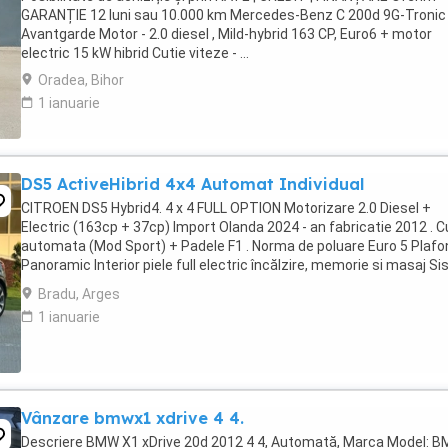
GARANȚIE 12 luni sau 10.000 km Mercedes-Benz C 200d 9G-Tronic
Avantgarde Motor - 2.0 diesel , Mild-hybrid 163 CP, Euro6 + motor
electric 15 kW hibrid Cutie viteze - ...
Oradea, Bihor
1 ianuarie
DS5 ActiveHibrid 4x4 Automat Individual
CITROEN DS5 Hybrid4. 4 x 4 FULL OPTION Motorizare 2.0 Diesel +
Electric (163cp + 37cp) Import Olanda 2024 - an fabricatie 2012 . C
automata (Mod Sport) + Padele F1 . Norma de poluare Euro 5 Plafo
Panoramic Interior piele full electric încălzire, memorie si masaj S
Comfort Keyless ...
Bradu, Arges
1 ianuarie
Vânzare bmwx1 xdrive 4 4.
Descriere BMW X1 xDrive 20d 2012 4 4, Automată, Marca Model: 