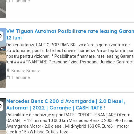
1 ianuarie
VW Tiguan Automat Posibilitate rate leasing Garan
12 luni
Dealer autorizat AUTO POP-RMN SRL va ofera o gama variata de
autoturisme, posibilitate test drive si comenzi. Va asteptam in par
nostru pentru vizionari. * Posibilitate finantare, rate leasing Garant
luni ####FINANTARE-Persoane fizice-Persoane Juridice-Contract
munca in strainatate### ...
Brasov, Brasov
1 ianuarie
Mercedes Benz C 200 d Avantgarde | 2.0 Diesel ,
Automat | 2022 | Garanție | CASH RATE !
Posibilitate de achiziție și prin RATE | CREDIT | FINANȚARE Oferim
GARANȚIE 12 luni sau 10.000 km Mercedes-Benz C 200d 9G-Tronic
Avantgarde Motor - 2.0 diesel , Mild-hybrid 163 CP, Euro6 + motor
electric 15 kW hibrid Cutie viteze - ...