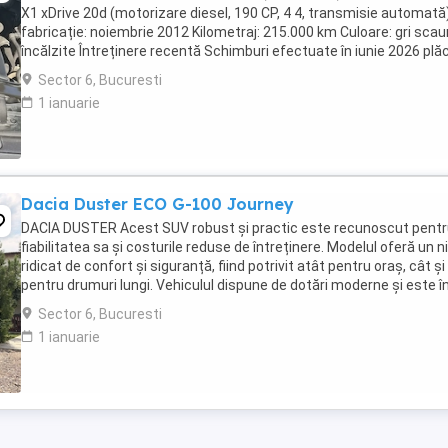
X1 xDrive 20d (motorizare diesel, 190 CP, 4 4, transmisie automată
fabricație: noiembrie 2012 Kilometraj: 215.000 km Culoare: gri sca
încălzite Întreținere recentă Schimburi efectuate în iunie 2026 plă
de frână + senzor, ...
Sector 6, Bucuresti
1 ianuarie
Dacia Duster ECO G-100 Journey
DACIA DUSTER Acest SUV robust și practic este recunoscut pent
fiabilitatea sa și costurile reduse de întreținere. Modelul oferă un ni
ridicat de confort și siguranță, fiind potrivit atât pentru oraș, cât și
pentru drumuri lungi. Vehiculul dispune de dotări moderne și este î
stare foarte bună. 5 ...
Sector 6, Bucuresti
1 ianuarie