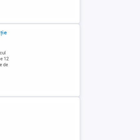
ție
cul
ie 12
e de