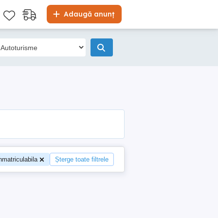
Adaugă anunț
nmatriculabila
Șterge toate filtrele