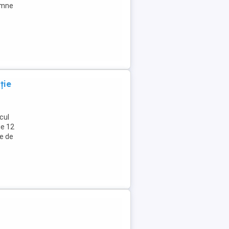
emne
ție
cul
ie 12
e de