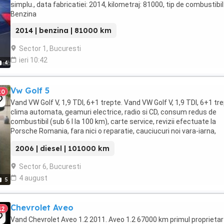
simplu., data fabricatiei: 2014, kilometraj: 81000, tip de combustibil
Benzina
2014 | benzina | 81000 km
Sector 1, Bucuresti
ieri 10:42
4
Vw Golf 5
20
Vand VW Golf V, 1,9 TDI, 6+1 trepte. Vand VW Golf V, 1,9 TDI, 6+1 tre
clima automata, geamuri electrice, radio si CD, consum redus de
combustibil (sub 6 l la 100 km), carte service, revizii efectuate la
Porsche Romania, fara nici o reparatie, cauciucuri noi vara-iarna,
impecabila interior-exterior ...
2006 | diesel | 101000 km
Sector 6, Bucuresti
4 august
5
Chevrolet Aveo
12
Vand Chevrolet Aveo 1.2 2011. Aveo 1.2 67000 km primul proprietar