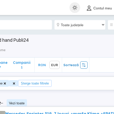
ane
Companii
RON
EUR
Sortează
Contul meu
1
d hand Publi24
isme
oane
Companii
RON
EUR
Sortează
7
1
me
Șterge toate filtrele
e
–
Vezi toate
Mercedes Sprinter 319 .7 locuri +marfa.Klima +SPAT