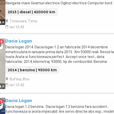
Navigatie mare Geamuri electrice Oglinzi electrice Computer bord
Proectoare Ceata Volan pilele Paket Krom ...
2013 | diesel | 420000 km
Timisoara, Timis
4
ieri 10:43
Dacia Logan
28
Dacia logan 2014. Dacia logan 1.2 an fabricatie 2014 decembrie
inmatriculata in ianuarie prima data 2015 . Km 93000 reali. Revizii la
toate.Arata si functioneaza perfect. Accept orice test., data
fabricatiei: 2014, kilometraj: 93000, tip de combustibil: Benzina
2014 | benzina | 93000 km
Buftea, Ilfov
ieri 10:42
4
Dacia Logan
71
Dacia logan 1.2 benzina . Dacia logan 1.2 benzina fara accident ,
functioneaza si arata impecabil. Are servo directie abs esp , model