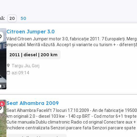
nă:
20
50
Citroen Jumper 3.0
Vând Citroen Jumper motor 3.0, fabricație 2011. 7 Europaleți. Mer
impecabil. Merită văzută. Accept și variante cu turism + - diferență
2011 | diesel | 200 km
Targu Jiu, Gorj
azi 09:14
1
Seat Alhambra 2009
6
Seat Alhambra Facelift 7 locuri 17.10.2009 - An de fabricaţie 1950
km originali 2.0 - diesel 103 kw - 140 cp BRT - Cod motor 6+1 trepte
Cutie manuala Dublu climatronic Radio cd original Conectare aux + 
Închidere centralizata Senzori parcare fata Senzori parcare spate
Toate geamurile electrice Oglinzi ...