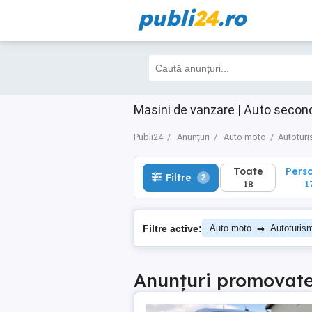
publi
24
.ro
Toate
Perso
Filtre
2
18
17
Masini de vanzare | Auto secon
Publi24
Anunțuri
Auto moto
Autotur
Toate
Pers
Filtre
2
18
1
→
Filtre active:
Auto moto
Autoturis
Anunțuri promovat