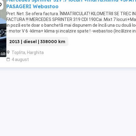
PASAGERI Webastoo
Pret. Net .Se ofera factura. ÎNMATRICULAT! KILOMETRII SE TREC IN
FACTURA !!! MERCEDES SPRINTER 319 CDI 190Cai .Mixt 7 locuri+Mar
in poză este doar o banchetă mai dispunem de încă una cu două lo
- motor V 6 -klima+ klima și incalzire spate ! -webastoo (încălzire in
staționare pe aer si ...
2013 | diesel | 338000 km
Toplita, Harghita
10
4 august