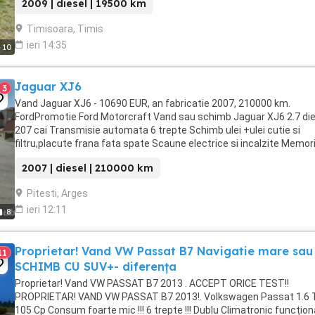
2009 | diesel | 19500 km
Timisoara, Timis
ieri 14:35
10
Jaguar XJ6
3
Vand Jaguar XJ6 - 10690 EUR, an fabricatie 2007, 210000 km.
FordPromotie Ford Motorcraft Vand sau schimb Jaguar XJ6 2.7 die
207 cai Transmisie automata 6 trepte Schimb ulei +ulei cutie si
filtru,placute frana fata spate Scaune electrice si incalzite Memor
scaune Volan reglabil+pedalier Bancheta ...
2007 | diesel | 210000 km
Pitesti, Arges
ieri 12:11
8
Proprietar! Vand VW Passat B7 Navigatie mare sau
11
SCHIMB CU SUV+- diferența
Proprietar! Vand VW PASSAT B7 2013 . ACCEPT ORICE TEST!!
PROPRIETAR! VAND VW PASSAT B7 2013!. Volkswagen Passat 1.6 
105 Cp Consum foarte mic !!! 6 trepte !!! Dublu Climatronic funcțion