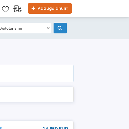
Adaugă anunț
E
14 850 EUR