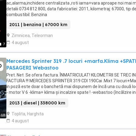
ac,alarma,inchidere centralizata ,roti iarna+vara aproape noi mai 
detalii 0734 812 800, data fabricatiei: 2011, kilometraj: 67000, tip d
combustibil: Benzina
2011 | benzina | 67000 km
Zimnicea, Teleorman
4 august
7
Mercedes Sprinter 319 .7 locuri +marfa.Klima +SPAT
PASAGERI Webastoo
Pret. Net .Se ofera factura. ÎNMATRICULAT! KILOMETRII SE TREC IN
FACTURA !!! MERCEDES SPRINTER 319 CDI 190Cai .Mixt 7 locuri+Mar
in poză este doar o banchetă mai dispunem de încă una cu două lo
- motor V 6 -klima+ klima și incalzire spate ! -webastoo (încălzire in
staționare pe aer si ...
2013 | diesel | 338000 km
Toplita, Harghita
10
4 august