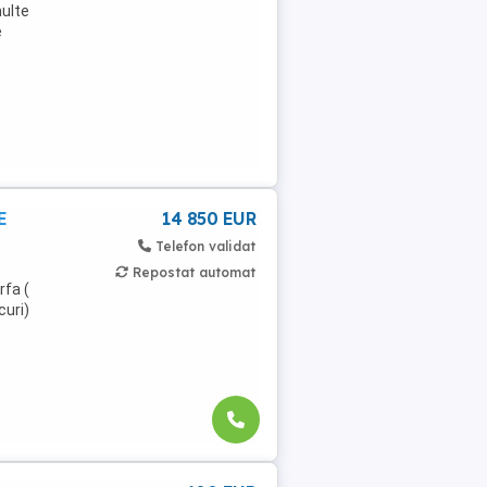
multe
e
E
14 850 EUR
Telefon validat
Repostat automat
fa (
curi)