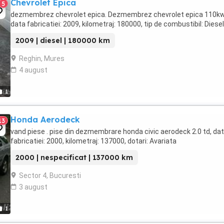
Chevrolet Epica
5
dezmembrez chevrolet epica. Dezmembrez chevrolet epica 110kw
data fabricatiei: 2009, kilometraj: 180000, tip de combustibil: Diesel
2009 | diesel | 180000 km
Reghin, Mures
4 august
1
Honda Aerodeck
13
vand piese . pise din dezmembrare honda civic aerodeck 2.0 td, da
fabricatiei: 2000, kilometraj: 137000, dotari: Avariata
2000 | nespecificat | 137000 km
Sector 4, Bucuresti
3 august
1