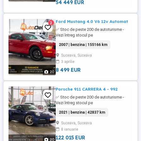
Putere motor: 367 CP * Combustibil: ...
54 449 EUR
Ford Mustang 4.0 V6 12v Automat
2
✅ Stoc de peste 200 de autoturisme -
Vezi întreg stocul pe
WWW.AUTODELRULATE.RO /// Ford
2007 | benzina | 155166 km
Mustang 4.0 V6 12v Automat /// * Culoare :
Rosu * Km= 155 166 * An fabricatie: 2007 *
Suceava, Suceava
Putere motor: 154 Kw / 209 CP *
3 aprilie
Combustibil: Benzina * Cutie viteze
Automata * Tractiune Spate Optiuni ...
8 499 EUR
20
Porsche 911 CARRERA 4 - 992
✅ Stoc de peste 200 de autoturisme -
Vezi întreg stocul pe
WWW.AUTODELRULATE.RO /// Porsche
2021 | benzina | 42837 km
911 CARRERA 4 /// * Culoare : Albastru
Metalizat * Km= 42.837 > 100% reali &
Suceava, Suceava
verificabili * An fabricatie: 2021 * Data
8 ianuarie
primei înmatriculări: 05.2021 * Putere
motor: 385 CP * Combustibil: Benzina * ...
122 015 EUR
20