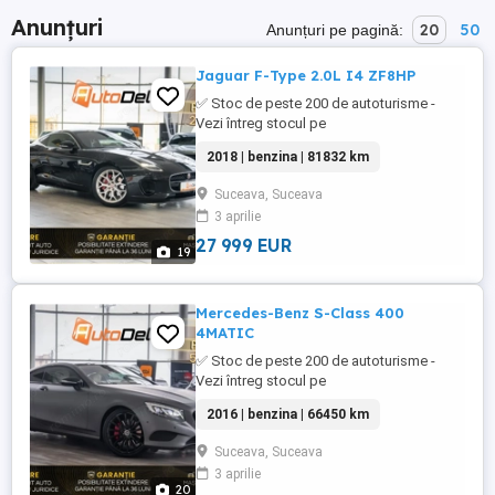
Anunțuri
20
50
Anunțuri pe pagină:
Jaguar F-Type 2.0L I4 ZF8HP
✅ Stoc de peste 200 de autoturisme -
Vezi întreg stocul pe
WWW.AUTODELRULATE.RO /// Jaguar F-
2018 | benzina | 81832 km
Type /// * Culoare : Negru Metalizat * Km=
> 100% reali & verificabili * An fabricatie:
Suceava, Suceava
2018 * Data primei înmatriculări: aprilie
3 aprilie
2018 * Putere motor: 300 CP * Combustibil:
Benzina * Cutie viteze ...
27 999 EUR
19
Mercedes-Benz S-Class 400
4MATIC
✅ Stoc de peste 200 de autoturisme -
Vezi întreg stocul pe
WWW.AUTODELRULATE.RO /// Mercedes-
2016 | benzina | 66450 km
Benz S-Class 400 4MATIC /// * Culoare :
Gri Metalizat * Km= 66450 > 100% reali &
Suceava, Suceava
verificabili * An fabricatie: 2016 * Data
3 aprilie
primei înmatriculări: noiembrie 2016 *
20