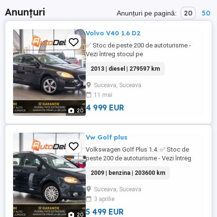
Anunțuri
20
50
Anunțuri pe pagină:
Volvo V40 1.6 D2
✅ Stoc de peste 200 de autoturisme -
Vezi întreg stocul pe
WWW.AUTODELRULATE.RO /// Volvo V40
2013 | diesel | 279597 km
1.6 D2 /// * Culoare : Negru Metalizat *
Km= 279.597 > 100% reali & verificabili *
Suceava, Suceava
An fabricatie: 2013 * Putere motor: 116 CP
11 mai
* Combustibil: Diesel * Cutie viteze
Manuala * Tractiune: Fata * ...
4 999 EUR
20
Vw Golf plus
Volkswagen Golf Plus 1.4. ✅ Stoc de
peste 200 de autoturisme - Vezi întreg
stocul pe WWW.AUTODELRULATE.RO ///
2009 | benzina | 203600 km
Volkswagen Golf Plus /// * Culoare :
Albastru Metalizat * Km= > 100% reali &
Suceava, Suceava
verificabili * An fabricatie: 2009 * Data
3 aprilie
primei înmatriculări: august 2009 * Putere
motor: 122 CP * ...
5 499 EUR
20