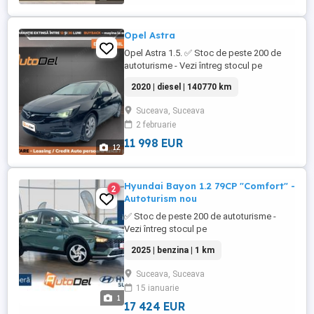
Opel Astra
Opel Astra 1.5. ✅ Stoc de peste 200 de
autoturisme - Vezi întreg stocul pe
WWW.AUTODELRULATE.RO /// Opel Astra
2020 | diesel | 140770 km
/// * Culoare : Negru Metalizat * Km=
140770 > 100% reali & verificabili * An
Suceava, Suceava
fabricatie: 2020 * Data primei înmatriculări:
2 februarie
decembrie 2020 * Putere motor: 122 CP *
Combustibil: ...
11 998 EUR
12
Hyundai Bayon 1.2 79CP "Comfort" -
2
Autoturism nou
✅ Stoc de peste 200 de autoturisme -
Vezi întreg stocul pe
WWW.AUTODELRULATE.RO /// Hyundai
2025 | benzina | 1 km
Bayon 1.2 79CP "Comfort" /// * Culoare :
Verde Metalizat * Km= 1 > 100% reali &
Suceava, Suceava
verificabili * An fabricatie: 2025 * Putere
15 ianuarie
motor: 79 CP * Combustibil: Benzina *
1
Cutie viteze Manuala * Tractiune: ...
17 424 EUR