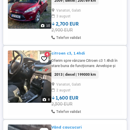
2009 | diesel | 200789 km
automata Servo directie Comenzi volan
Pilot automat Proiectoare ceata Geamuri
Vanatori, Galati
electrice fata Oglinzi electrice si incalzite -
3 august
pliabile electric ABS ESP Inchidere
centralizata din cheie Cheie ...
2,700 EUR
10
2,900 EUR
Telefon validat
citroen c3, 1.4hdi
4
Oferim spre vânzare Citroen c3 1.4hdi în
stare buna de funcționare. Anvelope și
baterie noi.
2013 | diesel | 199000 km
Vanatori, Galati
2 august
1,600 EUR
8
2,300 EUR
Telefon validat
Vând caucucuri