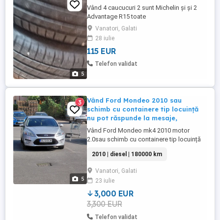
Vând 4 caucucuri 2 sunt Michelin și și 2
Advantage R15 toate
Vanatori, Galati
28 iulie
115 EUR
Telefon validat
5
Vând Ford Mondeo 2010 sau
3
schimb cu containere tip locuință
nu pot răspunde la mesaje,
Vând Ford Mondeo mk4 2010 motor
2.0sau schimb cu containere tip locuință
sau cherestea
2010 | diesel | 180000 km
Vanatori, Galati
5
23 iulie
3,000 EUR
3,300 EUR
Telefon validat