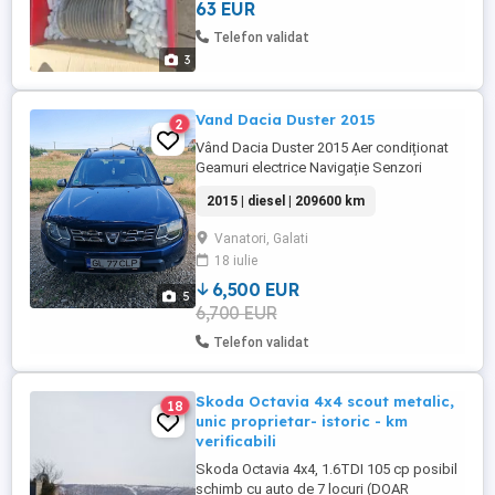
63 EUR
Telefon validat
3
Vand Dacia Duster 2015
2
Vând Dacia Duster 2015 Aer condiționat
Geamuri electrice Navigație Senzori
parcare Cârlig remorcare Închidere
2015 | diesel | 209600 km
centralizată Jante aliaj Km 209600
Vanatori, Galati
18 iulie
6,500 EUR
5
6,700 EUR
Telefon validat
Skoda Octavia 4x4 scout metalic,
18
unic proprietar- istoric - km
verificabili
Skoda Octavia 4x4, 1.6TDI 105 cp posibil
schimb cu auto de 7 locuri (DOAR