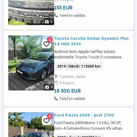
153 EUR
Telefon validat
5
Toyota Corolla Sedan Dynamic Plus
1
1.8 HSD 2019
Android Auto Apple CarPlay sistem
multimedia Toyota Touch 2 conexiune
aux-in sistem hands-free Bluetooth MyT
2019 | hibrid | 112000 km
Connected Services 6 difuzoare display
multimedia 8" conexiune USB (2)
Vanatori, Galati
recunoastere vocala Guri de ventilatie
4 august
negre Insert crom satinat pe gurile de
9
aerisire centrale Insert satin cromat pe ...
18 500 EUR
Telefon validat
Ford Fiesta 2009 - pret 2700
4
Ford Fiesta 2009 Motor 1.6 tdci, 90 CP,
Euro 4 Culoare Rosu Consum 6% urban
Senzori parcare Radio CD MP3 Clima