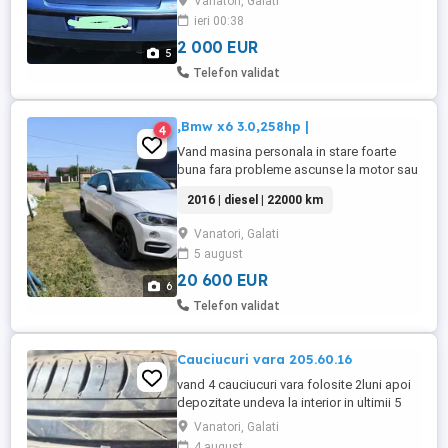
Vanatori, Galati
ieri 00:38
2 000 EUR
5
Telefon validat
,Bmw x6 3.0,258hp |
4
Vand masina personala in stare foarte
buna fara probleme ascunse la motor sau
cutie .Masina vine echipata cu mai multe
2016 | diesel | 22000 km
optiuni cum ar fi :pilot
automat,navigatie,scaune electrice,oglinzi
Vanatori, Galati
electrice rabatante,incalzire in scaunele
5 august
fata ,geamuri electrice ,piele
interior,padele,4x4,senzori fata spate
20 600 EUR
6
,sensor ...
Telefon validat
Cauciucuri vara 205.60.16
vand 4 cauciucuri vara folosite 2luni apoi
depozitate undeva la interior in ultimii 5
ani. Stare ca nou, cu toate ca au Dot 60
Vanatori, Galati
2020.] Marca Bridgeston pret 800lei 4buc
4 august