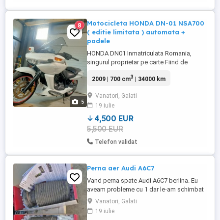
Motocicleta HONDA DN-01 NSA700
8
( editie limitata ) automata +
padele
HONDA DN01 Inmatriculata Romania,
singurul proprietar pe carte Fiind de
culoare alba este foarte bine vizibila in
3
2009 | 700 cm
| 34000 km
trafic ceea ce ii da un mare + de siguranta,
mai ales in traficul dela noi... Poate cea
Vanatori, Galati
mai SIGURA si usor de condus
5
19 iulie
motocicleta chiar si pentru incepatori.
Cutie de viteze automata cu ...
4,500 EUR
5,500 EUR
Telefon validat
Perna aer Audi A6C7
Vand perna spate Audi A6C7 berlina. Eu
aveam probleme cu 1 dar le-am schimbat
pe amandoua. pret la jumatate 350lei.
Vanatori, Galati
19 iulie