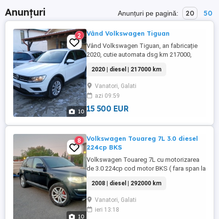
Anunțuri
20
50
Anunțuri pe pagină:
Vând Volkswagen Tiguan
2
Vând Volkswagen Tiguan, an fabricație
2020, cutie automata dsg km 217000,
toate reviziile au fost făcute la timp,
2020 | diesel | 217000 km
distribuție schimbata în 2025, mașina
funcționează si arata impecabil, dețin
Vanatori, Galati
carte service.
azi 09:59
15 500 EUR
10
Volkswagen Touareg 7L 3.0 diesel
8
224cp BKS
Volkswagen Touareg 7L cu motorizarea
de 3.0 224cp cod motor BKS ( fara span la
sistemul de injectie) cel mai bun motor
2008 | diesel | 292000 km
Unic proprietar, adusa din Italia ( deci fara
urme de rugina ) 292000 km reali si
Vanatori, Galati
verificabili in RAROM, CARVERTICAL....
ieri 13:18
Sistem franare BREMBO cu 6 pistonase
10