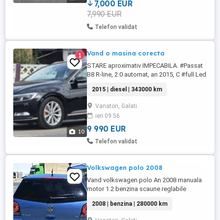
webasto, incalzire ...
7,000 EUR
7,990 EUR
Telefon validat
Vand o masina corecta
1
STARE aproximativ IMPECABILA. #Passat
B8 R-line, 2.0 automat, an 2015, C #full Led
fata si spate, triple Led ,semnalizari Led,
2015 | diesel | 343000 km
lumini interioare Led, lumini oglinzi Led.
#Proiectoare dupa viraj #Fallow me home
Vanatori, Galati
#start stop, Autohold #cockpit virtual,
ieri 09:56
#piele cu alcantara , #încălzire oglinzi,
scaune ...
9 990 EUR
10
Telefon validat
Volkswagen polo 2008
Vand volkswagen polo An 2008 manuala
motor 1.2 benzina scaune reglabile
geamuri electrice fata Oglinzi încălzite
2008 | benzina | 280000 km
volan reglabil clima