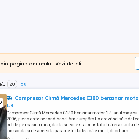
 din pagina anunțului.
Vezi detalii
nă:
20
50
Compresor Climă Mercedes C180 benzinar moto
1.8
Compresor Climă Mercedes C180 benzinar motor 1.8, anul mașinii
2006, piesa este second-hand. Am cumpărat-o crezând că e defe
cel de pe mașina mea, dar la service s-a constatat că era sărită de
loc sonda și de aceea la parametri dădea că e mort, deci l-am
cumpărat degeaba și pentru că a trecut prea ...