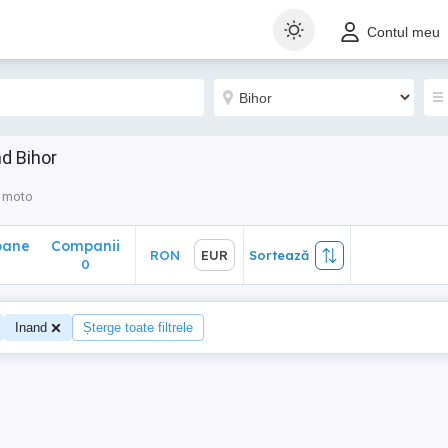
ane
Companii
RON
EUR
Sortează
Contul meu
0
d Bihor
 moto
oane
Companii
RON
EUR
Sortează
0
Inand
Șterge toate filtrele