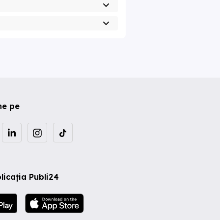
ne pe
licația Publi24