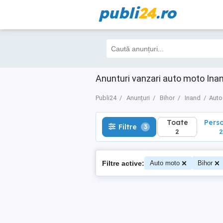
publi
24
.ro
Toate
Perso
Filtre
3
2
2
Anunturi vanzari auto moto Inan
Publi24
Anunțuri
Bihor
Inand
Auto
Toate
Pers
Filtre
3
2
2
Filtre active:
Auto moto
Bihor