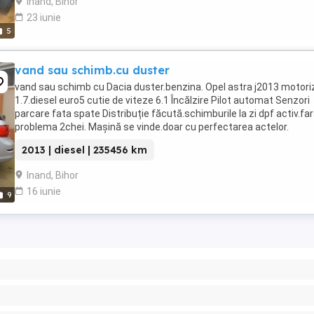
Inand, Bihor
23 iunie
5
vand sau schimb.cu duster
vand sau schimb cu Dacia duster.benzina. Opel astra j2013 motori
1.7.diesel euro5 cutie de viteze 6.1 Încălzire Pilot automat Senzori
parcare fata spate Distribuție făcută.schimburile la zi dpf activ.fa
problema 2chei. Mașină se vinde.doar cu perfectarea actelor.
2013 | diesel | 235456 km
Inand, Bihor
16 iunie
9