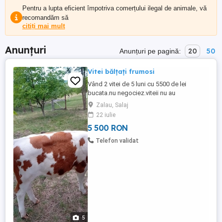
Pentru a lupta eficient împotriva comerțului ilegal de animale, vă
recomandăm să
citiți mai mult
Anunțuri
20
50
Anunțuri pe pagină:
Vitei bălțați frumosi
Vând 2 vitei de 5 luni cu 5500 de lei
bucata.nu negociez.viteii nu au
acte.criseni
Zalau, Salaj
22 iulie
5 500 RON
Telefon validat
5