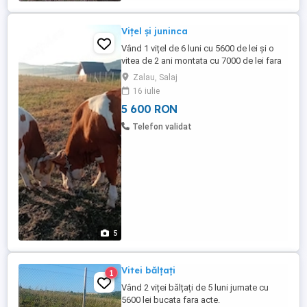
Vițel și juninca
Vând 1 vițel de 6 luni cu 5600 de lei și o
vitea de 2 ani montata cu 7000 de lei fara
acte.
Zalau, Salaj
16 iulie
5 600 RON
Telefon validat
5
Vitei bălțați
1
Vând 2 viței bălțați de 5 luni jumate cu
5600 lei bucata fara acte.