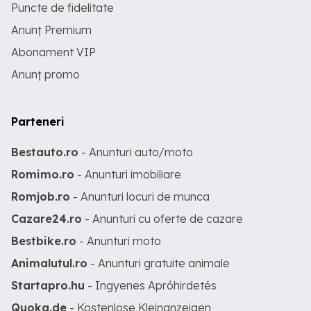
Puncte de fidelitate
Anunț Premium
Abonament VIP
Anunț promo
Parteneri
Bestauto.ro
- Anunturi auto/moto
Romimo.ro
- Anunturi imobiliare
Romjob.ro
- Anunturi locuri de munca
Cazare24.ro
- Anunturi cu oferte de cazare
Bestbike.ro
- Anunturi moto
Animalutul.ro
- Anunturi gratuite animale
Startapro.hu
- Ingyenes Apróhirdetés
Quoka.de
- Kostenlose Kleinanzeigen