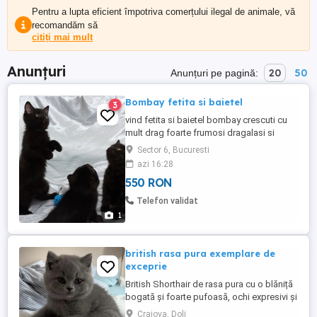
Pentru a lupta eficient împotriva comerțului ilegal de animale, vă
recomandăm să
citiți mai mult
Anunțuri
20
50
Anunțuri pe pagină:
Bombay fetita si baietel
3
vind fetita si baietel bombay crescuti cu
mult drag foarte frumosi dragalasi si
jucausi.pisoiasii au 8 saptamani
Sector 6, Bucuresti
deparazitati pentru mai multe detalii la nr
azi 16:28
de telefon afisat in anunt.
550 RON
Telefon validat
1
british rasa pura exemplare de
exceprie
British Shorthair de rasa pura cu o blăniță
bogată și foarte pufoasă, ochi expresivi și
un temperament extraordinar. Sunt
Craiova, Dolj