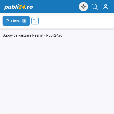
publi
24
.ro
Filtre
3
Guppy de vanzare Neamt - Publi24.ro