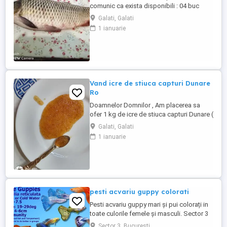
comunic ca exista disponibili : 04 buc
Crap fara icre , capturi Dunare , rare si in
Galati, Galati
cantitati foarte reduse, Pret : 39 lei kg ,
1 ianuarie
calibre estimative : 03 - 04 kg buc . Gustul
este extraordinar de bun , rafinat si face
deliciul unor mese copioase , de neuitat ...
Vand icre de stiuca capturi Dunare
Ro
Doamnelor Domnilor , Am placerea sa
ofer 1 kg de icre de stiuca capturi Dunare (
Ro ) , cu foarte putin aport de sare ( 5 % ).
Galati, Galati
Pret : 575 lei kg . Important : Nu exista
1 ianuarie
cantitati minime de comanda :) Ambalaj :
Caserole plastic avand un continut de 100
gr . Dimensiunea boabelor este mare ...
pesti acvariu guppy colorati
Pesti acvariu guppy mari și pui colorați in
toate culorile femele și masculi. Sector 3
Sector 3, Bucuresti