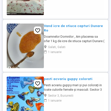
calibre estimative : 03 - 04 kg buc . Gustul
este extraordinar de bun , rafinat si face
deliciul unor mese copioase , de neuitat ...
Vand icre de stiuca capturi Dunare
Ro
Doamnelor Domnilor , Am placerea sa
ofer 1 kg de icre de stiuca capturi Dunare (
Ro ) , cu foarte putin aport de sare ( 5 % ).
Galati, Galati
Pret : 575 lei kg . Important : Nu exista
1 ianuarie
cantitati minime de comanda :) Ambalaj :
Caserole plastic avand un continut de 100
gr . Dimensiunea boabelor este mare ...
pesti acvariu guppy colorati
Pesti acvariu guppy mari și pui colorați in
toate culorile femele și masculi. Sector 3
Sector 3, Bucuresti
1 ianuarie