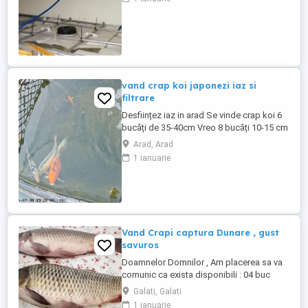
vand crap koi japonezi iaz si
filtrare
Desființez iaz in arad Se vinde crap koi 6
bucăți de 35-40cm Vreo 8 bucăți 10-15 cm
Filtre cu pompa și aerator cumpărată anul
Arad, Arad
2026 Filtru Bureți și peri și materiale
1 ianuarie
biologice lampa UV de 36w Se da doar
pești filtrarea fara folie este sparta
desființez că vreau sa fac altul mai mare
Mai multe detalii ...
Vand Crapi captura Dunare , gust
savuros
Doamnelor Domnilor , Am placerea sa va
comunic ca exista disponibili : 04 buc
Crap fara icre , capturi Dunare , rare si in
Galati, Galati
cantitati foarte reduse, Pret : 39 lei kg ,
1 ianuarie