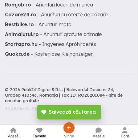
Romjob.ro
- Anunturi locuri de munca
Cazare24.ro
- Anunturi cu oferte de cazare
Bestbike.ro
- Anunturi moto
Animalutul.ro
- Anunturi gratuite animale
Startapro.hu
- Ingyenes Apróhirdetés
Quoka.de
- Kostenlose Kleinanzeigen
© 2026 Publi24 Digital S.R.L. | Bulevardul Dacia nr 34,
Oradea 410346, Romania | Tax ID: RO20201084 -
site de
anunturi gratuite
26.08.06.c0c206c
Salvează căutarea
Acasă
Favorite
Vinde
Mesaje
Cont