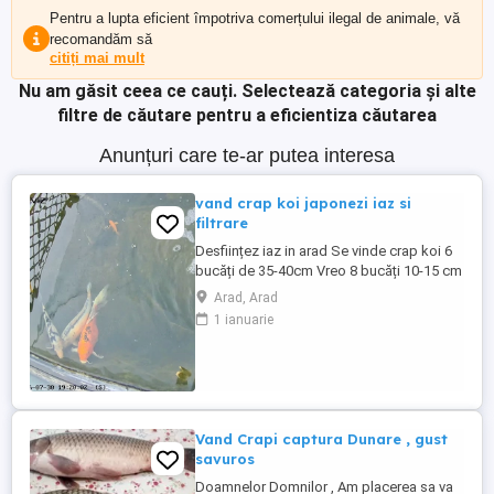
Pentru a lupta eficient împotriva comerțului ilegal de animale, vă
recomandăm să
citiți mai mult
Nu am găsit ceea ce cauți.
Selectează categoria și alte
filtre de căutare pentru a eficientiza căutarea
Anunțuri care te-ar putea interesa
vand crap koi japonezi iaz si
filtrare
Desființez iaz in arad Se vinde crap koi 6
bucăți de 35-40cm Vreo 8 bucăți 10-15 cm
Filtre cu pompa și aerator cumpărată anul
Arad, Arad
2026 Filtru Bureți și peri și materiale
1 ianuarie
biologice lampa UV de 36w Se da doar
pești filtrarea fara folie este sparta
desființez că vreau sa fac altul mai mare
Mai multe detalii ...
Vand Crapi captura Dunare , gust
savuros
Doamnelor Domnilor , Am placerea sa va