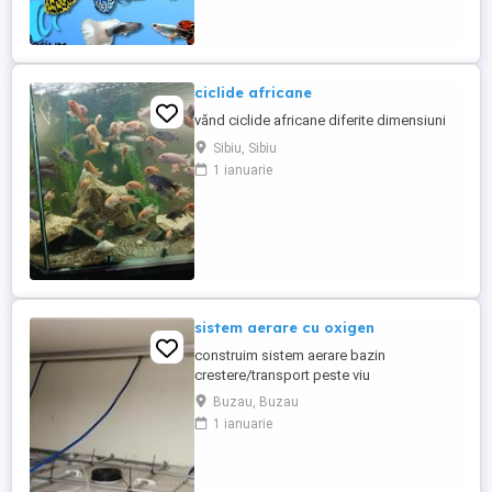
ciclide africane
vănd ciclide africane diferite dimensiuni
Sibiu, Sibiu
1 ianuarie
sistem aerare cu oxigen
construim sistem aerare bazin
crestere/transport peste viu
Buzau, Buzau
1 ianuarie