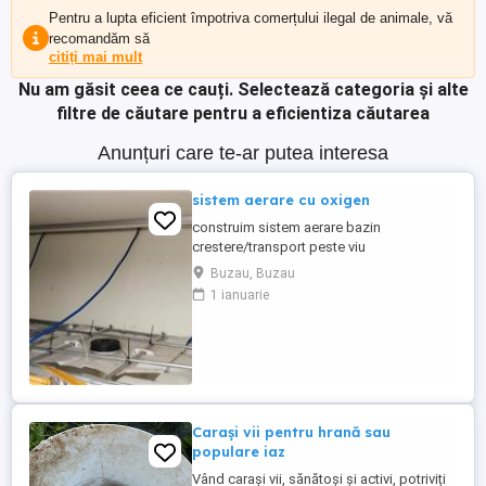
Pentru a lupta eficient împotriva comerțului ilegal de animale, vă
recomandăm să
citiți mai mult
Nu am găsit ceea ce cauți.
Selectează categoria și alte
filtre de căutare pentru a eficientiza căutarea
Anunțuri care te-ar putea interesa
sistem aerare cu oxigen
construim sistem aerare bazin
crestere/transport peste viu
Buzau, Buzau
1 ianuarie
Carași vii pentru hrană sau
populare iaz
Vând carași vii, sănătoși și activi, potriviți