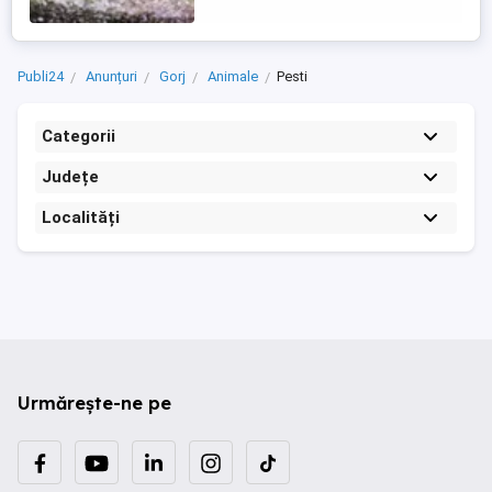
240 - 280 ppm. Ridicare sau predare
personala ...
Publi24
Anunțuri
Gorj
Animale
Pesti
Categorii
Județe
Localități
Urmărește-ne pe