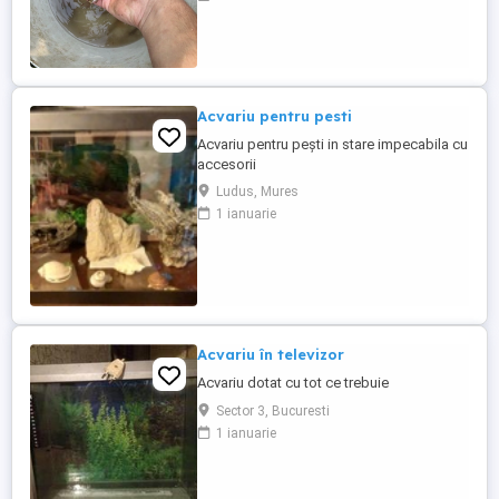
Pentru mai multe detalii, contactați-mă în
privat.
Acvariu pentru pesti
Acvariu pentru pești in stare impecabila cu
accesorii
Ludus, Mures
1 ianuarie
Acvariu în televizor
Acvariu dotat cu tot ce trebuie
Sector 3, Bucuresti
1 ianuarie