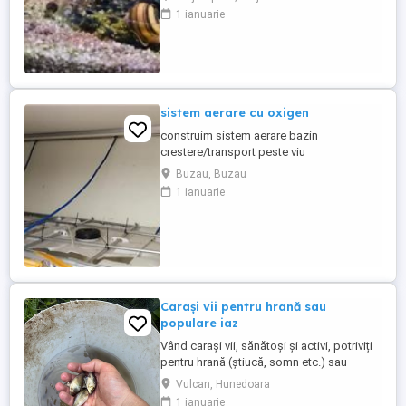
la fiecare pachet complet cumparat plus
1 ianuarie
cativa melci ramshorn red. Video aici: Sunt
crescuți și înmultiti de mine la TDS intre
240 - 280 ppm. Ridicare sau predare
personala ...
sistem aerare cu oxigen
construim sistem aerare bazin
crestere/transport peste viu
Buzau, Buzau
1 ianuarie
Carași vii pentru hrană sau
populare iaz
Vând carași vii, sănătoși și activi, potriviți
pentru hrană (știucă, somn etc.) sau
pentru popularea iazurilor și bălților. Se
Vulcan, Hunedoara
vând individual sau în cantitate mai mare.
1 ianuarie