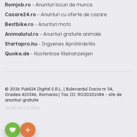
Romjob.ro
- Anunturi locuri de munca
Cazare24.ro
- Anunturi cu oferte de cazare
Bestbike.ro
- Anunturi moto
Animalutul.ro
- Anunturi gratuite animale
Startapro.hu
- Ingyenes Apróhirdetés
Quoka.de
- Kostenlose Kleinanzeigen
© 2026 Publi24 Digital S.R.L. | Bulevardul Dacia nr 34,
Oradea 410346, Romania | Tax ID: RO20201084 -
site de
anunturi gratuite
26.08.06.c0c206c