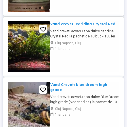
Vand creveti caridina Crystal Red
Vand creveti acvariu apa dulce caridina
Crystal Red la pachet de 10 buc - 150 lei
pachet. Bonus 1 bucata la fiecare pachet
Cluj-Napoca, Cluj
complet cumparat. Alte detalii in poze sau
1 ianuarie
in privat. Sunt crescuti si înmultiti de mine
la TDS 120-140 ppm..
Vand Creveti blue dream high
grade
Vand creveți acvariu apa dulce Blue Dream
high grade (Neocaridina) la pachet de 10
buc - 120 lei pachet. Ofer bonus 1 bucata
Cluj-Napoca, Cluj
la fiecare pachet complet cumparat plus
1 ianuarie
cativa melci ramshorn red. Video aici: Sunt
crescuți și înmultiti de mine la TDS intre