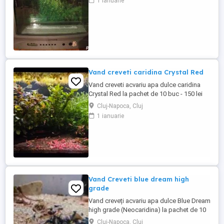
1 ianuarie
Vand creveti caridina Crystal Red
Vand creveti acvariu apa dulce caridina
Crystal Red la pachet de 10 buc - 150 lei
pachet. Bonus 1 bucata la fiecare pachet
Cluj-Napoca, Cluj
complet cumparat. Alte detalii in poze sau
1 ianuarie
in privat. Sunt crescuti si înmultiti de mine
la TDS 120-140 ppm..
Vand Creveti blue dream high
grade
Vand creveți acvariu apa dulce Blue Dream
high grade (Neocaridina) la pachet de 10
buc - 120 lei pachet. Ofer bonus 1 bucata
Cluj-Napoca, Cluj