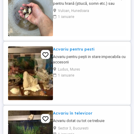
pentru hrană (știucă, somn etc.) sau
pentru popularea iazurilor și bălților. Se
Vulcan, Hunedoara
vând individual sau în cantitate mai mare.
1 ianuarie
Pentru mai multe detalii, contactați-mă în
privat.
Acvariu pentru pesti
Acvariu pentru pești in stare impecabila cu
accesorii
Ludus, Mures
1 ianuarie
Acvariu în televizor
Acvariu dotat cu tot ce trebuie
Sector 3, Bucuresti