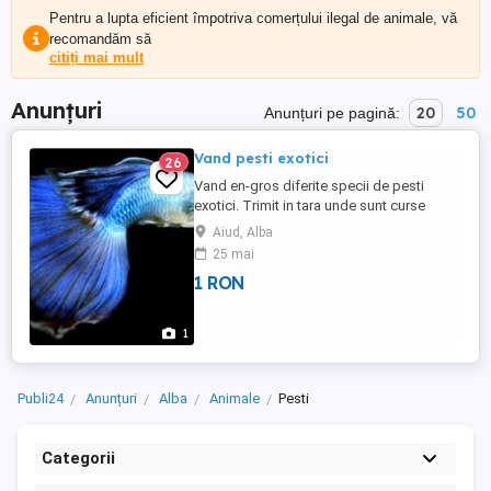
Pentru a lupta eficient împotriva comerțului ilegal de animale, vă
recomandăm să
citiți mai mult
Anunțuri
20
50
Anunțuri pe pagină:
Vand pesti exotici
26
Vand en-gros diferite specii de pesti
exotici. Trimit in tara unde sunt curse
directe.
Aiud, Alba
25 mai
1 RON
1
Publi24
Anunțuri
Alba
Animale
Pesti
Categorii