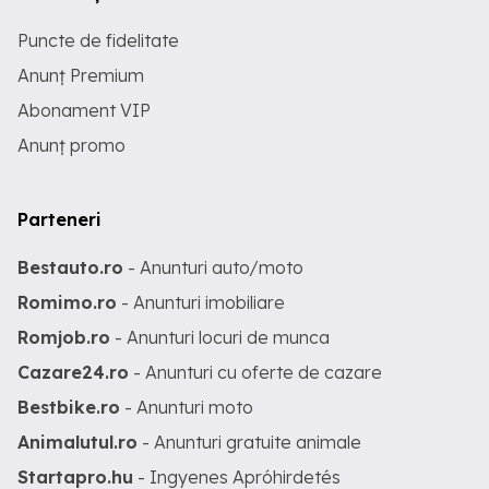
Puncte de fidelitate
Anunț Premium
Abonament VIP
Anunț promo
Parteneri
Bestauto.ro
- Anunturi auto/moto
Romimo.ro
- Anunturi imobiliare
Romjob.ro
- Anunturi locuri de munca
Cazare24.ro
- Anunturi cu oferte de cazare
Bestbike.ro
- Anunturi moto
Animalutul.ro
- Anunturi gratuite animale
Startapro.hu
- Ingyenes Apróhirdetés