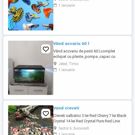
1 ianuarie
Vând acvariu 60 l
Vând accvariu de pesti 60 l,complet
echipat cu plante ,pompa ,capac cu
lumina led,cutie maternitate si 60 de pesti
Jebel, Timis
xipho.Pret 500 ron.Tel
1 ianuarie
Vand creveti
Creveti salbatici 3 lei Red Cherry 7 lei Black
Crystal 14 lei Red Crystal Pure Red Line
Blue Bolt, Nanashi Gene Metalic, Red
Sector 6, Bucuresti
Fancy Tiger 13 lei Black Fancy Tiger
1 ianuarie