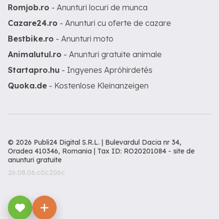
Romjob.ro
- Anunturi locuri de munca
Cazare24.ro
- Anunturi cu oferte de cazare
Bestbike.ro
- Anunturi moto
Animalutul.ro
- Anunturi gratuite animale
Startapro.hu
- Ingyenes Apróhirdetés
Quoka.de
- Kostenlose Kleinanzeigen
© 2026 Publi24 Digital S.R.L. | Bulevardul Dacia nr 34,
Oradea 410346, Romania | Tax ID: RO20201084 -
site de
anunturi gratuite
26.08.06.c0c206c