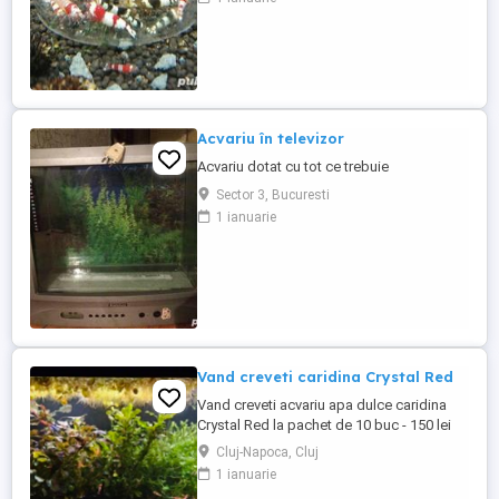
Taitibee Galaxy Black gene Boa Blue
Dream Velvet 12 lei buc, 110 lei 10buc, 200
le 20 buc Yellow Neon Red Sakura Bloody
Mary Neocaridina ...
Acvariu în televizor
Acvariu dotat cu tot ce trebuie
Sector 3, Bucuresti
1 ianuarie
Vand creveti caridina Crystal Red
Vand creveti acvariu apa dulce caridina
Crystal Red la pachet de 10 buc - 150 lei
pachet. Bonus 1 bucata la fiecare pachet
Cluj-Napoca, Cluj
complet cumparat. Alte detalii in poze sau
1 ianuarie
in privat. Sunt crescuti si înmultiti de mine