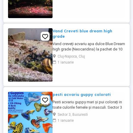
la TDS 120-140 ppm..
Vand Creveti blue dream high
grade
Vand creveți acvariu apa dulce Blue Dream
high grade (Neocaridina) la pachet de 10
buc - 120 lei pachet. Ofer bonus 1 bucata
Cluj-Napoca, Cluj
la fiecare pachet complet cumparat plus
1 ianuarie
cativa melci ramshorn red. Video aici: Sunt
crescuți și înmultiti de mine la TDS intre
240 - 280 ppm. Ridicare sau predare
personala ...
pesti acvariu guppy colorati
Pesti acvariu guppy mari și pui colorați in
toate culorile femele și masculi. Sector 3
Sector 3, Bucuresti
1 ianuarie