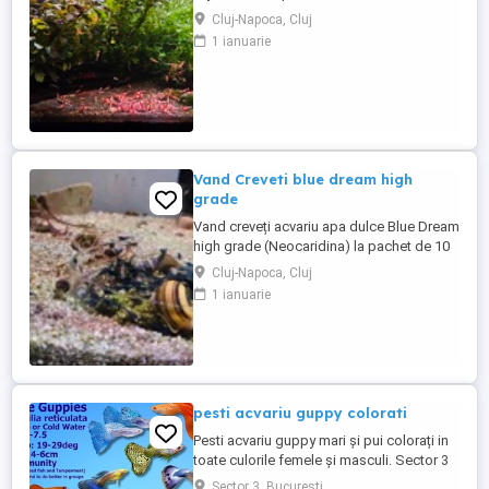
pachet. Bonus 1 bucata la fiecare pachet
Cluj-Napoca, Cluj
complet cumparat. Alte detalii in poze sau
1 ianuarie
in privat. Sunt crescuti si înmultiti de mine
la TDS 120-140 ppm..
Vand Creveti blue dream high
grade
Vand creveți acvariu apa dulce Blue Dream
high grade (Neocaridina) la pachet de 10
buc - 120 lei pachet. Ofer bonus 1 bucata
Cluj-Napoca, Cluj
la fiecare pachet complet cumparat plus
1 ianuarie
cativa melci ramshorn red. Video aici: Sunt
crescuți și înmultiti de mine la TDS intre
240 - 280 ppm. Ridicare sau predare
personala ...
pesti acvariu guppy colorati
Pesti acvariu guppy mari și pui colorați in
toate culorile femele și masculi. Sector 3
Sector 3, Bucuresti