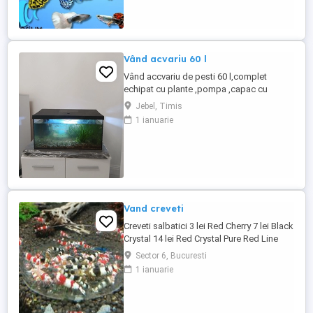
Vând acvariu 60 l
Vând accvariu de pesti 60 l,complet
echipat cu plante ,pompa ,capac cu
lumina led,cutie maternitate si 60 de pesti
Jebel, Timis
xipho.Pret 500 ron.Tel
1 ianuarie
Vand creveti
Creveti salbatici 3 lei Red Cherry 7 lei Black
Crystal 14 lei Red Crystal Pure Red Line
Blue Bolt, Nanashi Gene Metalic, Red
Sector 6, Bucuresti
Fancy Tiger 13 lei Black Fancy Tiger
1 ianuarie
Taitibee Galaxy Black gene Boa Blue
Dream Velvet 12 lei buc, 110 lei 10buc, 200
le 20 buc Yellow Neon Red Sakura Bloody