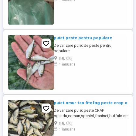
puiet peste pentru populare
De vanzare puiet de peste pentru
populare:
amur,crap,sanger,novac,fitofag,LIN cu
Dej, Cluj
dimensiune cuprinsa intre 5-13 cm,pestii
1 ianuarie
se ambaleaza la fata locului in saci cu
oxigen si se garanteaza supravietuirea
pana la domiciliu,sediul se afla in Dej si
Gherla,judetul Cluj,se livreaza si in toata
Romania doar ...
puiet amur ten fitofag peste crap ogl
De vanzare puiet peste CRAP
oglinda,comun,spaniol,frasinet,buffalo americ
iaz helesteu lac balta, : dimensiuni : 4-6 cm sau ,
Dej, Cluj
judetul Cluj,Salaj,Bistrita,Jibou,Zalau,Baia
1 ianuarie
mare,Dej,Beclean,Gherla,Turda,Campia turzii,M