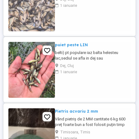
amur,caras pentru
1 ianuarie
rapitor,fitofag,novac,sanger,somn
european,in curand si Salau :livrare la
domiciliu in judetul
Cluj,Salaj,Bistrita,Zalau,Baia
mare,Dej,Beclean,Gherla,Turda,Campia
turzii,Mures,Aiud,Alba ...
puiet peste LIN
belti) pt populare iaz balta helesteu
lac,sediul se afla in dej sau
gherla,produsul biologic se transporta in
Dej, Cluj
saci cu oxigen sigilati:marime 3-4
1 ianuarie
cm,comanda minima de vanzare la acest
peste este de 300 bucati,se face si livrare
in tara la domiciliu doar la comenzi mai
mari.detalii doar la telefon.
Pietris acvariu 2 mm
Vând pietriș de 2 MM cantitate 6 kg 600
preț foarte bun a fost folosit puțin timp
detalii la telefon nu răspund la mesaje și
Timisoara, Timis
e-mail sunatima și vorbim.
1 ianuarie