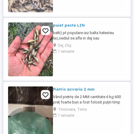
domiciliu in judetul
Cluj,Salaj,Bistrita,Zalau,Baia
mare,Dej,Beclean,Gherla,Turda,Campia
turzii,Mures,Aiud,Alba ...
puiet peste LIN
belti) pt populare iaz balta helesteu
lac,sediul se afla in dej sau
gherla,produsul biologic se transporta in
Dej, Cluj
saci cu oxigen sigilati:marime 3-4
1 ianuarie
cm,comanda minima de vanzare la acest
peste este de 300 bucati,se face si livrare
in tara la domiciliu doar la comenzi mai
mari.detalii doar la telefon.
Pietris acvariu 2 mm
Vând pietriș de 2 MM cantitate 6 kg 600
preț foarte bun a fost folosit puțin timp
detalii la telefon nu răspund la mesaje și
Timisoara, Timis
e-mail sunatima și vorbim.
1 ianuarie