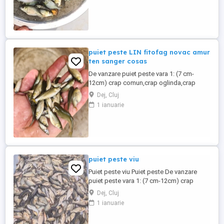
Iulia,Orastie,Satu
mare,Timisoara,Harghita,Oradea,Hunedoara,Si
...
puiet peste LIN fitofag novac amur
ten sanger cosas
De vanzare puiet peste vara 1: (7 cm-
12cm) crap comun,crap oglinda,crap
spaniol,crap de dunare,crap buffalo,crap
Dej, Cluj
frasinet,cteno
1 ianuarie
amur,fitofag,novac,sanger,somn
european,LIN,livrare la domiciliu in judetul
Cluj,Salaj,Bistrita,Zalau,Baia
mare,Dej,Beclean,Gherla,Turda,Campia
turzii,Mures,Aiud,Alba Iulia,Orastie,Satu ...
puiet peste viu
Puiet peste viu Puiet peste De vanzare
puiet peste vara 1: (7 cm-12cm) crap
comun,crap oglinda,crap spaniol,cteno
Dej, Cluj
amur,caras pentru
1 ianuarie
rapitor,fitofag,novac,sanger,somn
european,in curand si Salau :livrare la