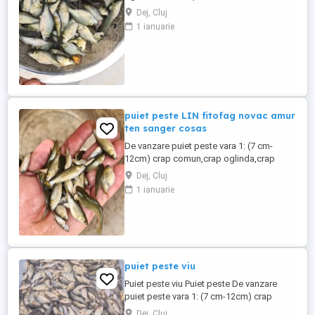
iaz helesteu lac balta, : dimensiuni : 4-6 cm sau ,
Dej, Cluj
judetul Cluj,Salaj,Bistrita,Jibou,Zalau,Baia
1 ianuarie
mare,Dej,Beclean,Gherla,Turda,Campia turzii,M
Iulia,Orastie,Satu
mare,Timisoara,Harghita,Oradea,Hunedoara,Si
...
puiet peste LIN fitofag novac amur
ten sanger cosas
De vanzare puiet peste vara 1: (7 cm-
12cm) crap comun,crap oglinda,crap
spaniol,crap de dunare,crap buffalo,crap
Dej, Cluj
frasinet,cteno
1 ianuarie
amur,fitofag,novac,sanger,somn
european,LIN,livrare la domiciliu in judetul
Cluj,Salaj,Bistrita,Zalau,Baia
mare,Dej,Beclean,Gherla,Turda,Campia
turzii,Mures,Aiud,Alba Iulia,Orastie,Satu ...
puiet peste viu
Puiet peste viu Puiet peste De vanzare
puiet peste vara 1: (7 cm-12cm) crap
comun,crap oglinda,crap spaniol,cteno
Dej, Cluj