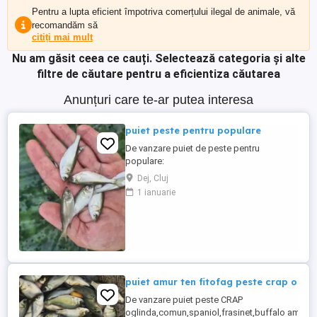
Pentru a lupta eficient împotriva comerțului ilegal de animale, vă
recomandăm să
citiți mai mult
Nu am găsit ceea ce cauți.
Selectează categoria și alte
filtre de căutare pentru a eficientiza căutarea
Anunțuri care te-ar putea interesa
puiet peste pentru populare
De vanzare puiet de peste pentru
populare:
amur,crap,sanger,novac,fitofag,LIN cu
Dej, Cluj
dimensiune cuprinsa intre 5-13 cm,pestii
1 ianuarie
se ambaleaza la fata locului in saci cu
oxigen si se garanteaza supravietuirea
pana la domiciliu,sediul se afla in Dej si
Gherla,judetul Cluj,se livreaza si in toata
Romania doar ...
puiet amur ten fitofag peste crap ogl
De vanzare puiet peste CRAP
oglinda,comun,spaniol,frasinet,buffalo americ