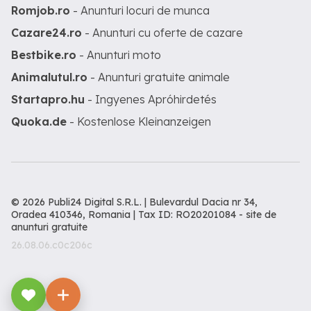
Romjob.ro
- Anunturi locuri de munca
Cazare24.ro
- Anunturi cu oferte de cazare
Bestbike.ro
- Anunturi moto
Animalutul.ro
- Anunturi gratuite animale
Startapro.hu
- Ingyenes Apróhirdetés
Quoka.de
- Kostenlose Kleinanzeigen
© 2026 Publi24 Digital S.R.L. | Bulevardul Dacia nr 34,
Oradea 410346, Romania | Tax ID: RO20201084 -
site de
anunturi gratuite
26.08.06.c0c206c