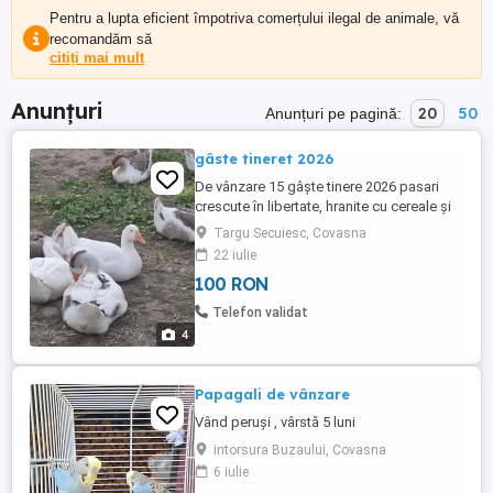
Pentru a lupta eficient împotriva comerțului ilegal de animale, vă
recomandăm să
citiți mai mult
Anunțuri
20
50
Anunțuri pe pagină:
gâste tineret 2026
De vânzare 15 gâște tinere 2026 pasari
crescute în libertate, hranite cu cereale și
verdeață, sănătoase , mâncăcioase,
Targu Secuiesc, Covasna
greutate medie 4 kg pe alese preț 100 lei
22 iulie
buc pentru tot efectivul (15 buc) preț 1400
100 RON
lei ( plătești 14 primești 15) Locație Târgu
Secuiesc judet Covasna. mai multe ...
Telefon validat
4
Papagali de vânzare
Vând peruși , vârstă 5 luni
intorsura Buzaului, Covasna
6 iulie