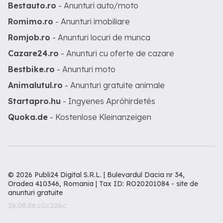
Bestauto.ro
- Anunturi auto/moto
Romimo.ro
- Anunturi imobiliare
Romjob.ro
- Anunturi locuri de munca
Cazare24.ro
- Anunturi cu oferte de cazare
Bestbike.ro
- Anunturi moto
Animalutul.ro
- Anunturi gratuite animale
Startapro.hu
- Ingyenes Apróhirdetés
Quoka.de
- Kostenlose Kleinanzeigen
© 2026 Publi24 Digital S.R.L. | Bulevardul Dacia nr 34,
Oradea 410346, Romania | Tax ID: RO20201084 -
site de
anunturi gratuite
26.08.06.c0c206c