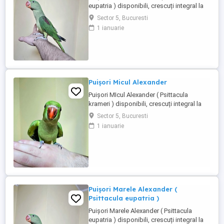
eupatria ) disponibili, crescuți integral la
seringă de la vârsta de 10 12 zile, moment
Sector 5, Bucuresti
în care sunt și inelați cu inelele Asociației
1 ianuarie
Ornitologice Române, din care fac parte.
Fiecare pui este obișnuit cu contactul
permanent cu oamenii, este manipulat
zilnic și crescut ...
Puișori Micul Alexander
Puișori MIcul Alexander ( Psittacula
krameri ) disponibili, crescuți integral la
seringă de la vârsta de 10 12 zile, moment
Sector 5, Bucuresti
în care sunt și inelați cu inelele Asociației
1 ianuarie
Ornitologice Române, din care fac parte.
Fiecare pui este obișnuit cu contactul
permanent cu oamenii, este manipulat
zilnic și crescut ...
Puișori Marele Alexander (
Psittacula eupatria )
Puișori Marele Alexander ( Psittacula
eupatria ) disponibili, crescuți integral la