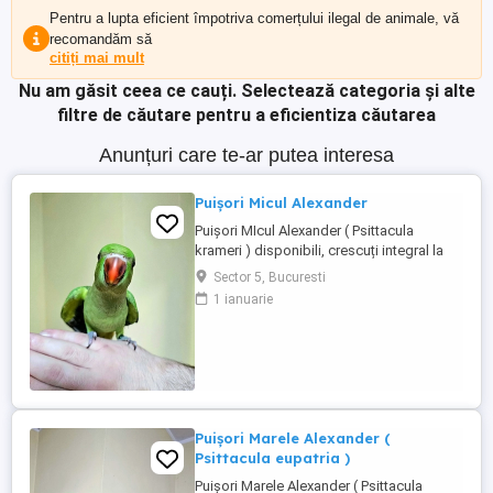
Pentru a lupta eficient împotriva comerțului ilegal de animale, vă
recomandăm să
citiți mai mult
Nu am găsit ceea ce cauți.
Selectează categoria și alte
filtre de căutare pentru a eficientiza căutarea
Anunțuri care te-ar putea interesa
Puișori Micul Alexander
Puișori MIcul Alexander ( Psittacula
krameri ) disponibili, crescuți integral la
seringă de la vârsta de 10 12 zile, moment
Sector 5, Bucuresti
în care sunt și inelați cu inelele Asociației
1 ianuarie
Ornitologice Române, din care fac parte.
Fiecare pui este obișnuit cu contactul
permanent cu oamenii, este manipulat
zilnic și crescut ...
Puișori Marele Alexander (
Psittacula eupatria )
Puișori Marele Alexander ( Psittacula