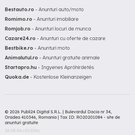
Bestauto.ro
- Anunturi auto/moto
Romimo.ro
- Anunturi imobiliare
Romjob.ro
- Anunturi locuri de munca
Cazare24.ro
- Anunturi cu oferte de cazare
Bestbike.ro
- Anunturi moto
Animalutul.ro
- Anunturi gratuite animale
Startapro.hu
- Ingyenes Apróhirdetés
Quoka.de
- Kostenlose Kleinanzeigen
© 2026 Publi24 Digital S.R.L. | Bulevardul Dacia nr 34,
Oradea 410346, Romania | Tax ID: RO20201084 -
site de
anunturi gratuite
26.08.06.c0c206c