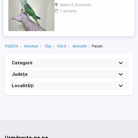
seringă de la vârsta de 10 12 zile, moment
Sector 5, Bucuresti
în care sunt și inelați cu inelele Asociației
1 ianuarie
Ornitologice Române, din care fac parte.
Fiecare pui este obișnuit cu contactul
permanent cu oamenii, este manipulat
zilnic și crescut ...
Publi24
Anunțuri
Cluj
Iclod
Animale
Pasari
Categorii
Județe
Localități
Urmărește-ne pe