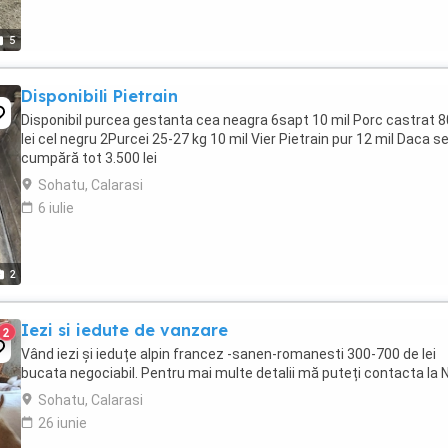
5
Disponibili Pietrain
Disponibil purcea gestanta cea neagra 6sapt 10 mil Porc castrat 
lei cel negru 2Purcei 25-27 kg 10 mil Vier Pietrain pur 12 mil Daca s
cumpără tot 3.500 lei
Sohatu, Calarasi
6 iulie
2
Iezi si iedute de vanzare
2
Vând iezi și ieduțe alpin francez -sanen-romanesti 300-700 de lei
bucata negociabil. Pentru mai multe detalii mă puteți contacta la 
Sohatu, Calarasi
26 iunie