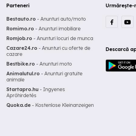
Parteneri
Urmărește-
Bestauto.ro
- Anunturi auto/moto
Romimo.ro
- Anunturi imobiliare
Romjob.ro
- Anunturi locuri de munca
Cazare24.ro
- Anunturi cu oferte de
Descarcă ap
cazare
Bestbike.ro
- Anunturi moto
Animalutul.ro
- Anunturi gratuite
animale
Startapro.hu
- Ingyenes
Apróhirdetés
Quoka.de
- Kostenlose Kleinanzeigen