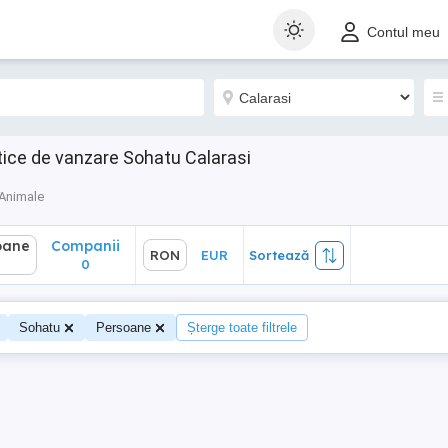
ane
Companii
RON
EUR
Sortează
Contul meu
0
ice de vanzare Sohatu Calarasi
Animale
oane
Companii
RON
EUR
Sortează
0
Sohatu
Persoane
Șterge toate filtrele