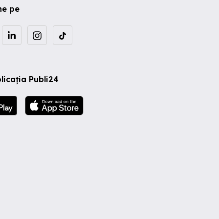
ne pe
licația Publi24