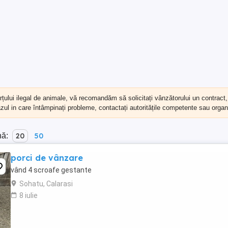
erțului ilegal de animale, vă recomandăm să
solicitați vânzătorului un contract
cazul in care întâmpinați probleme, contactați autoritățile competente sau organi
nă:
20
50
porci de vânzare
vând 4 scroafe gestante
Sohatu, Calarasi
8 iulie