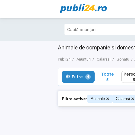
publi
24
.ro
Toate
Perso
Filtre
4
5
5
Animale de companie si domest
Publi24
Anunțuri
Calarasi
Sohatu
Toate
Pers
Filtre
4
5
5
Filtre active:
Animale
Calarasi