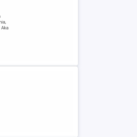
h
ia,
N Aka