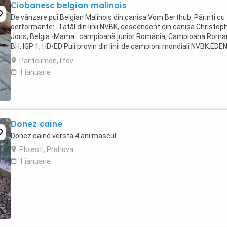
Ciobanesc belgian malinois
De vânzare pui Belgian Malinois din canisa Vom Berthub. Părinți cu
oerformante: -Tatăl din linii NVBK, descendent din canisa Christop
Joris, Belgia -Mama : campioană junior România, Campioana Roman
BH, IGP 1, HD-ED Puii provin din linii de campioni mondiali NVBK:EDE
Torky, Eriem van het beenhouwerke, ...
Pantelimon, Ilfov
1 ianuarie
Donez caine
Donez caine versta 4 ani mascul
Ploiesti, Prahova
1 ianuarie