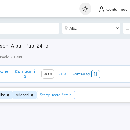
ane
Companii
RON
EUR
Sortează
Contul meu
0
seni Alba - Publi24.ro
imale
Caini
oane
Companii
RON
EUR
Sortează
0
0
lba
Arieseni
Șterge toate filtrele