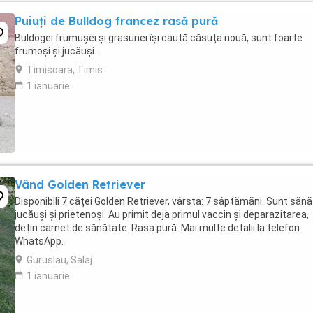
Puiuți de Bulldog francez rasă pură
Buldogei frumușei și grasunei își caută căsuța nouă, sunt foarte
frumoși și jucăuși .
Timisoara, Timis
1 ianuarie
Vând Golden Retriever
Disponibili 7 căței Golden Retriever, vârsta: 7 sâptămăni. Sunt sănă
jucăuși și prietenoși. Au primit deja primul vaccin și deparazitarea,
dețin carnet de sănătate. Rasa pură. Mai multe detalii la telefon
WhatsApp.
Guruslau, Salaj
1 ianuarie