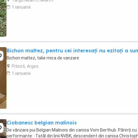
Targu Neamt, Neamt
1 ianuarie
Bichon maltez, pentru cei interesați nu ezitați a su
Bichon maltez, talie mica de vanzare
Pitesti, Arges
1 ianuarie
Ciobanesc belgian malinois
De vânzare pui Belgian Malinois din canisa Vom Berthub. Părinți cu
oerformante: -Tatăl din linii NVBK, descendent din canisa Christop