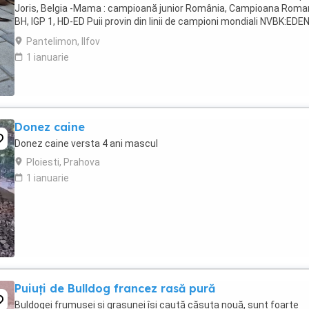
Joris, Belgia -Mama : campioană junior România, Campioana Roman
BH, IGP 1, HD-ED Puii provin din linii de campioni mondiali NVBK:EDE
Torky, Eriem van het beenhouwerke, ...
Pantelimon, Ilfov
1 ianuarie
Donez caine
Donez caine versta 4 ani mascul
Ploiesti, Prahova
1 ianuarie
Puiuți de Bulldog francez rasă pură
Buldogei frumușei și grasunei își caută căsuța nouă, sunt foarte