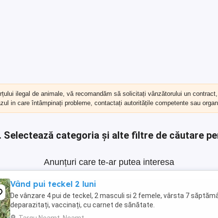
erțului ilegal de animale, vă recomandăm să
solicitați vânzătorului un contract
cazul in care întâmpinați probleme, contactați autoritățile competente sau organi
.
Selectează categoria și alte filtre de căutare pe
Anunțuri care te-ar putea interesa
Vând pui teckel 2 luni
De vânzare 4 pui de teckel, 2 masculi si 2 femele, vârsta 7 săptămâ
deparazitați, vaccinați, cu carnet de sănătate.