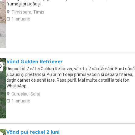
frumoși și jucăuși .
Timisoara, Timis
1 ianuarie
Vând Golden Retriever
Disponibili 7 căței Golden Retriever, vârsta: 7 sâptămăni. Sunt sănă
jucăuși și prietenoși. Au primit deja primul vaccin și deparazitarea,
dețin carnet de sănătate. Rasa pură. Mai multe detalii la telefon
WhatsApp.
Guruslau, Salaj
1 ianuarie
Vând pui teckel 2 luni