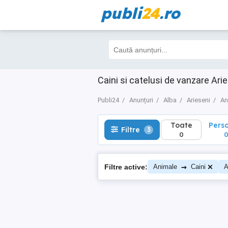
publi
24
.ro
Toate
Perso
Filtre
3
0
0
Caini si catelusi de vanzare Arie
Publi24
Anunțuri
Alba
Arieseni
An
Toate
Pers
Filtre
3
0
→
Filtre active:
Animale
Caini
A