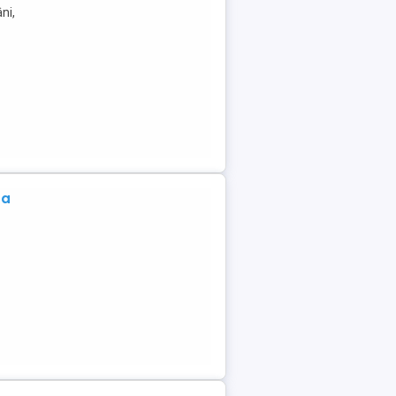
ni,
na